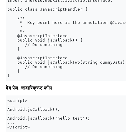
import android.webkit.JavascriptInterface;

public class JavascriptHandler {

    /**

     *  Key point here is the annotation @Javascri
     *

     */

    @JavascriptInterface

    public void jsCallback() {

       // Do something

    }

    @JavascriptInterface

    public void jsCallbackTwo(String dummyData) {

       // Do something

    }

वेब पेज, जावास्क्रिप्ट कॉल
<script>

... 

Android.jsCallback();

...

Android.jsCallback('hello test');

...
