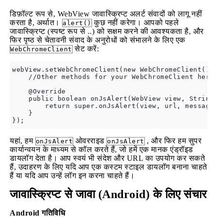
डिफ़ॉल्ट रूप से, WebView जावास्क्रिप्ट अलर्ट संवादों को लागू नहीं
करता है, अर्थात।
कुछ नहीं करेगा। आपको पहले
alert()
जावास्क्रिप्ट (स्पष्ट रूप से ..) को सक्षम करने की आवश्यकता है, और
फिर पृष्ठ से चेतावनी संवाद के अनुरोधों को संभालने के लिए एक
सेट करें:
WebChromeClient
webView.setWebChromeClient(new WebChromeClient() {
    //Other methods for your WebChromeClient here,
    @Override

    public boolean onJsAlert(WebView view, String 
        return super.onJsAlert(view, url, message,
    }

यहां, हम
ओवरराइड
, और फिर हम सुपर
onJsAlert
onJsAlert
कार्यान्वयन के माध्यम से कॉल करते हैं, जो हमें एक मानक एंड्रॉइड
डायलॉग देता है। आप स्वयं भी संदेश और URL का उपयोग कर सकते
हैं, उदाहरण के लिए यदि आप एक कस्टम स्टाइल डायलॉग बनाना चाहते
हैं या यदि आप उन्हें लॉग इन करना चाहते हैं।
जावास्क्रिप्ट से जावा (Android) के लिए संचार
Android गतिविधि