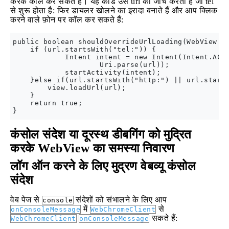
करके कॉल कर सकते हैं। यह कोड उस url की जाँच करता है जो tel
से शुरू होता है: फिर डायलर खोलने का इरादा बनाते हैं और आप क्लिक
करने वाले फ़ोन पर कॉल कर सकते हैं:
public boolean shouldOverrideUrlLoading(WebView vi
    if (url.startsWith("tel:")) { 

            Intent intent = new Intent(Intent.ACTI
                    Uri.parse(url)); 

            startActivity(intent); 

    }else if(url.startsWith("http:") || url.starts
        view.loadUrl(url);

    }

    return true;

कंसोल संदेश या दूरस्थ डीबगिंग को मुद्रित
करके WebView का समस्या निवारण
लॉग ऑन करने के लिए मुद्रण वेबव्यू कंसोल
संदेश
वेब पेज से
संदेशों को संभालने के लिए आप
console
में
से
onConsoleMessage
WebChromeClient
सकते हैं:
WebChromeClient
onConsoleMessage