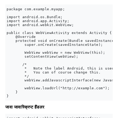
package com.example.myapp;

import android.os.Bundle;

import android.app.Activity;

import android.webkit.WebView;

public class WebViewActivity extends Activity {

    @Override

    protected void onCreate(Bundle savedInstanceSt
        super.onCreate(savedInstanceState);

        WebView webView = new WebView(this);

        setContentView(webView);

       /* 

        *   Note the label Android, this is used i
        *   You can of course change this.

        */

        webView.addJavascriptInterface(new Javascr
        webView.loadUrl("http://example.com");

    }

जावा जावास्क्रिप्ट हैंडलर