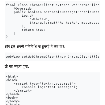
final class ChromeClient extends WebChromeClient {
    @Override

    public boolean onConsoleMessage(ConsoleMessage
        Log.d(

            "WebView", 

            String.format("%s %s:%d", msg.message(
        );

        return true;

    }

और इसे अपनी गतिविधि या टुकड़े में सेट करें:
तो यह नमूना पृष्ठ:
<html>

<head>

    <script type="text/javascript">

        console.log('test message');

    </script>

</head>

<body>

</body>
