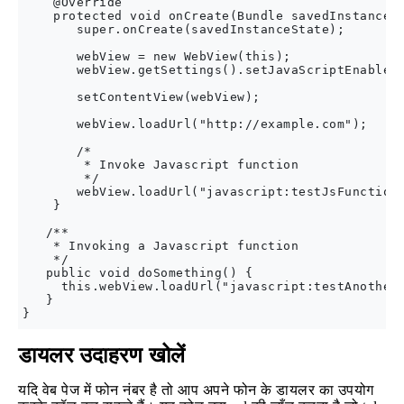
    @Override

    protected void onCreate(Bundle savedInstanceSt
       super.onCreate(savedInstanceState);

       webView = new WebView(this);

       webView.getSettings().setJavaScriptEnabled(
       setContentView(webView);

       webView.loadUrl("http://example.com");

       /*

        * Invoke Javascript function

        */

       webView.loadUrl("javascript:testJsFunction(
    }

   /**

    * Invoking a Javascript function

    */

   public void doSomething() {

     this.webView.loadUrl("javascript:testAnotherF
   }

डायलर उदाहरण खोलें
यदि वेब पेज में फोन नंबर है तो आप अपने फोन के डायलर का उपयोग