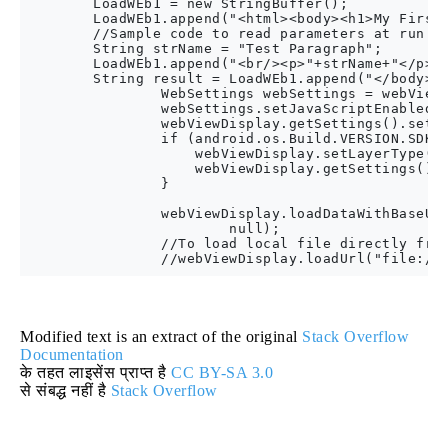
        LoadWEb1 = new StringBuffer();

        LoadWEb1.append("<html><body><h1>My First 
        //Sample code to read parameters at run ti
        String strName = "Test Paragraph";

        LoadWEb1.append("<br/><p>"+strName+"</p>")
        String result = LoadWEb1.append("</body></
                WebSettings webSettings = webViewD
                webSettings.setJavaScriptEnabled(t
                webViewDisplay.getSettings().setBu
                if (android.os.Build.VERSION.SDK_I
                    webViewDisplay.setLayerType(Vi
                    webViewDisplay.getSettings().s
                }

                webViewDisplay.loadDataWithBaseURL
                        null);

                //To load local file directly from
Modified text is an extract of the original
Stack Overflow
Documentation
के तहत लाइसेंस प्राप्त है
CC BY-SA 3.0
से संबद्ध नहीं है
Stack Overflow