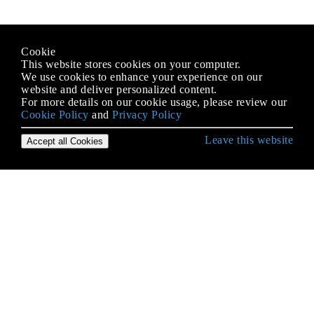
Cookie
This website stores cookies on your computer.
We use cookies to enhance your experience on our
website and deliver personalized content.
For more details on our cookie usage, please review our
Cookie Policy
and
Privacy Policy
Leave this website
Accept all Cookies
Android के साथ आरंभ करना
9-पैच छवियाँ
ACRA
ADB (Android डिबग ब्रिज)
ADB के साथ एप्लिकेशन इंस्टॉल करना
AdMob
AIDL