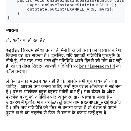
    public void onSaveInstanceState(Bundle outStat
        super.onSaveInstanceState(outState);

        outState.putInt(EXAMPLE_ARG, mArg);

    }

व्याख्या
तो, यहाँ क्या हो रहा है?
एंड्रॉइड सिस्टम हमेशा उतना ही मेमोरी खाली करने का प्रयास करेगा
जितना वह कर सकता है। इसलिए, यदि आपकी गतिविधि पृष्ठभूमि के
नीचे है, और एक अन्य अग्रभूमि गतिविधि अपने हिस्से की मांग कर रही
है, तो एंड्रॉइड सिस्टम आपकी गतिविधि पर
को
onTrimMemory()
कॉल करेगा।
लेकिन इसका मतलब यह नहीं है कि आपके सभी गुण गायब हो जाना
चाहिए। आपको क्या करना चाहिए उन्हें एक बंडल ऑब्जेक्ट में सहेजना
है। बंडल ऑब्जेक्ट बहुत बेहतर मेमोरी वार हैं। एक बंडल के अंदर
प्रत्येक वस्तु को अद्वितीय पाठ अनुक्रम द्वारा पहचाना जाता है -
उदाहरण में पूर्णांक मान चर
संदर्भ नाम
अंतर्गत
mArg
EXAMPLE_ARG
है। और जब गतिविधि को फिर से बनाया जाता है तो बंडल से अपने
पुराने मानों को स्क्रैच से फिर से बनाने के बजाय उन्हें हटा दें