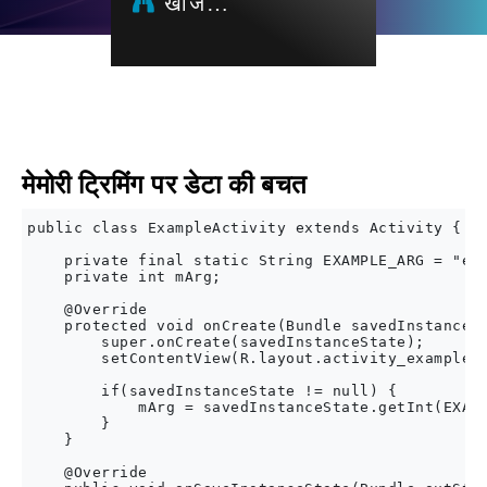
खोज…
मेमोरी ट्रिमिंग पर डेटा की बचत
public class ExampleActivity extends Activity {

    private final static String EXAMPLE_ARG = "exa
    private int mArg;

    @Override

    protected void onCreate(Bundle savedInstanceSt
        super.onCreate(savedInstanceState);

        setContentView(R.layout.activity_example);
        if(savedInstanceState != null) {

            mArg = savedInstanceState.getInt(EXAMP
        }

    }

    @Override
