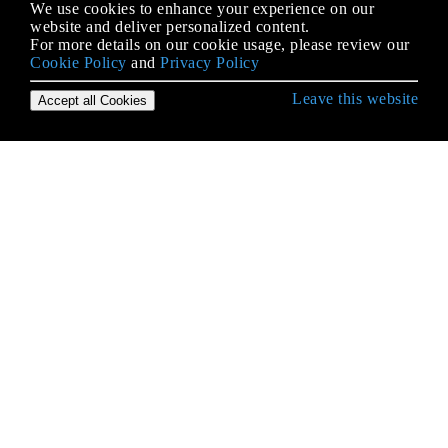
We use cookies to enhance your experience on our
website and deliver personalized content.
For more details on our cookie usage, please review our
Cookie Policy
and
Privacy Policy
Leave this website
Accept all Cookies
Android के साथ आरंभ करना
9-पैच छवियाँ
ACRA
ADB (Android डिबग ब्रिज)
ADB के साथ एप्लिकेशन इंस्टॉल करना
AdMob
AIDL
AlarmManager
Android NDK
Android Vk Sdk