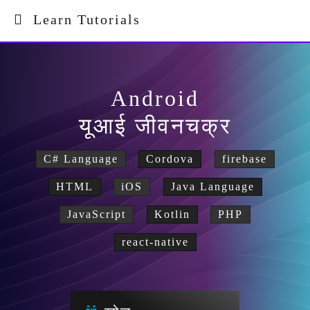
Learn Tutorials
Android
यूआई जीवनचक्र
C# Language
Cordova
firebase
HTML
iOS
Java Language
JavaScript
Kotlin
PHP
react-native