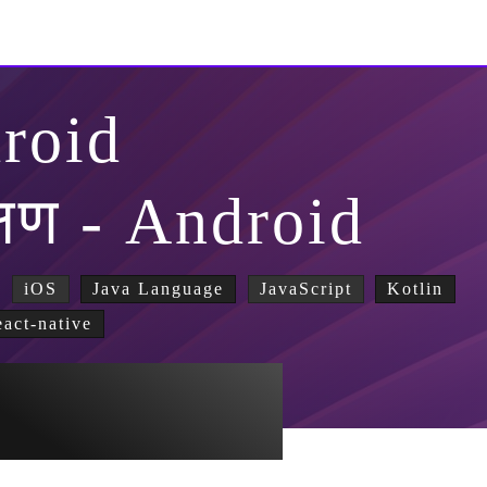
roid
्षण - Android
iOS
Java Language
JavaScript
Kotlin
eact-native