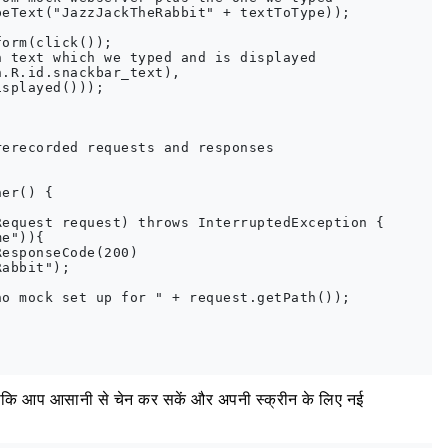
eText("JazzJackTheRabbit" + textToType));

orm(click());

 text which we typed and is displayed

.R.id.snackbar_text), 

splayed()));

erecorded requests and responses

er() {

equest request) throws InterruptedException {

e")){

esponseCode(200)

abbit");

o mock set up for " + request.getPath());

गा ताकि आप आसानी से चेन कर सकें और अपनी स्क्रीन के लिए नई