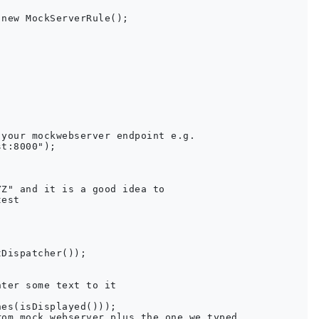
new MockServerRule();

your mockwebserver endpoint e.g.

t:8000");

Z" and it is a good idea to 

est

Dispatcher());

ter some text to it

es(isDisplayed()));

om mock webserver plus the one we typed
