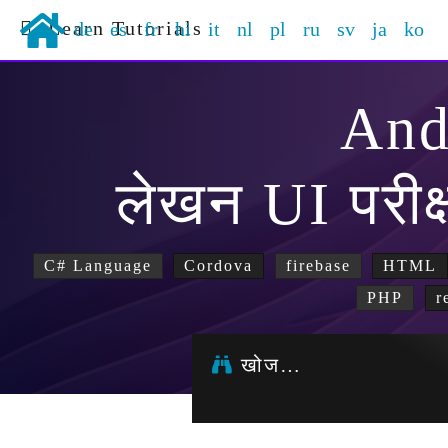
Learn Tutorials
de
es
fr
hi
it
nl
pl
ru
sv
ja
ko
And
लेखन UI परीक
C# Language
Cordova
firebase
HTML
PHP
r
खोज…