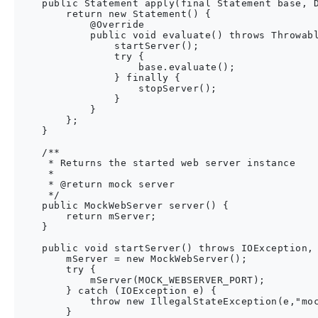
    public Statement apply(final Statement base, D
        return new Statement() {

            @Override

            public void evaluate() throws Throwabl
                startServer();

                try {

                    base.evaluate();

                } finally {

                    stopServer();

                }

            }

        };

    }

    /**

     * Returns the started web server instance

     *

     * @return mock server

     */

    public MockWebServer server() {

        return mServer;

    }

    public void startServer() throws IOException, 
        mServer = new MockWebServer();

        try {

            mServer(MOCK_WEBSERVER_PORT);

        } catch (IOException e) {

            throw new IllegalStateException(e,"moc
        }
