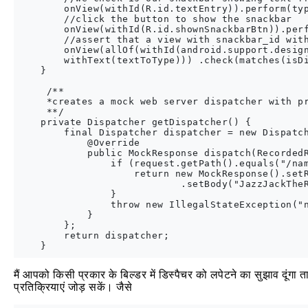
        onView(withId(R.id.textEntry)).perform(typ
        //click the button to show the snackbar

        onView(withId(R.id.shownSnackbarBtn)).perf
        //assert that a view with snackbar_id with
        onView(allOf(withId(android.support.design
        withText(textToType))) .check(matches(isDi
    }

     /**

     *creates a mock web server dispatcher with pr
     **/

    private Dispatcher getDispatcher() {

        final Dispatcher dispatcher = new Dispatch
            @Override

            public MockResponse dispatch(RecordedR
                if (request.getPath().equals("/nam
                    return new MockResponse().setR
                            .setBody("JazzJackTheR
                }

                throw new IllegalStateException("n
            }

        };

        return dispatcher;

मैं आपको किसी प्रकार के बिल्डर में डिस्पैचर को लपेटने का सुझाव दूं
प्रतिक्रियाएं जोड़ सकें। जैसे