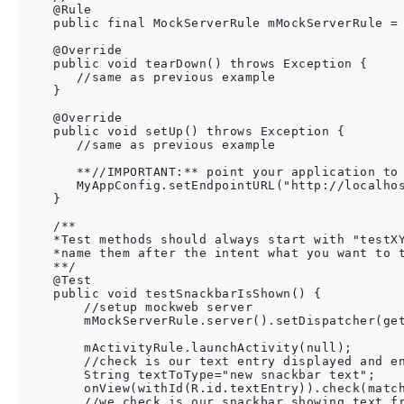
    @Rule

    public final MockServerRule mMockServerRule = 
    @Override

    public void tearDown() throws Exception {

       //same as previous example

    }

    @Override

    public void setUp() throws Exception {

       //same as previous example

       **//IMPORTANT:** point your application to 
       MyAppConfig.setEndpointURL("http://localhos
    }

    /**

    *Test methods should always start with "testXY
    *name them after the intent what you want to t
    **/

    @Test

    public void testSnackbarIsShown() {

        //setup mockweb server

        mMockServerRule.server().setDispatcher(get
        mActivityRule.launchActivity(null);

        //check is our text entry displayed and en
        String textToType="new snackbar text";

        onView(withId(R.id.textEntry)).check(match
        //we check is our snackbar showing text fr