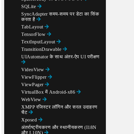
SQLite
SyncAdapter समय-समय पर डेटा का सिंक
करता है
TabLayout
TensorFlow
TextInputLayout
TransitionDrawable
UIAutomator के साथ अंतर-ऐप UI परीक्षण
VideoView
ViewFlipper
ViewPager
VirtualBox में Android-x86
WebView
XMPP रजिस्टर लॉगिन और सरल उदाहरण
चैट
Xposed
अंतर्राष्ट्रीयकरण और स्थानीयकरण (I18N
और L10N)