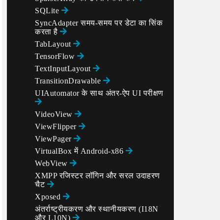
SQLite
SyncAdapter समय-समय पर डेटा का सिंक
करता है
TabLayout
TensorFlow
TextInputLayout
TransitionDrawable
UIAutomator के साथ अंतर-ऐप UI परीक्षण
VideoView
ViewFlipper
ViewPager
VirtualBox में Android-x86
WebView
XMPP रजिस्टर लॉगिन और सरल उदाहरण
चैट
Xposed
अंतर्राष्ट्रीयकरण और स्थानीयकरण (I18N
और L10N)