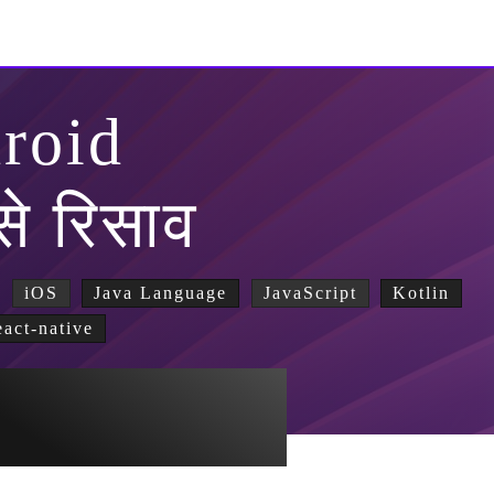
roid
 से रिसाव
iOS
Java Language
JavaScript
Kotlin
eact-native