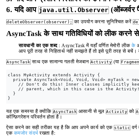
6. यदि आप
(ऑब्जर्वर प
java.util.Observer
का उपयोग करना सुनिश्चित करें
deleteObserver(observer);
de
AsyncTask के साथ गतिविधियों को लीक करने से 
सावधानी का एक शब्द
: AsyncTask में यहाँ वर्णित मेमोरी लीक
के
अ
आप पूरी तरह से निहितार्थ नहीं समझते हैं तो इसे पूरी तरह से बच
साथ एक सामान्य गलती मेजबान
(या
AsyncTask
Activity
Fragme
class MyActivity extends Activity {

  private AsyncTask<Void, Void, Void> myTask = new
    // Don't do this! Inner classes implicitly kee
    // parent, which in this case is the Activity!
  }

यह एक समस्या है क्योंकि
आसानी से मूल
को
AsyncTask
Activity
A
कॉन्फ़िगरेशन परिवर्तन होता है।
ऐसा करने का सही तरीका यह है कि आप अपने कार्य को एक
वर्ग
static
एक
कमजोर संदर्भ
रखता है: