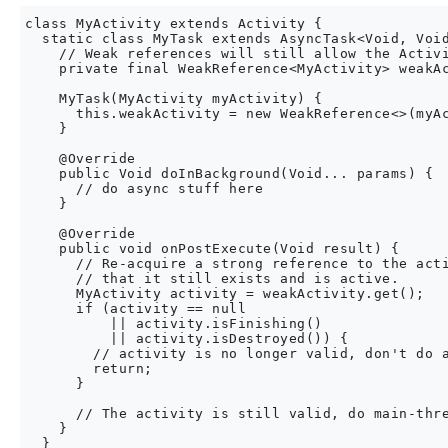
class MyActivity extends Activity {

  static class MyTask extends AsyncTask<Void, Void
    // Weak references will still allow the Activi
    private final WeakReference<MyActivity> weakAc
    MyTask(MyActivity myActivity) {

      this.weakActivity = new WeakReference<>(myAc
    }

    @Override

    public Void doInBackground(Void... params) {

      // do async stuff here

    }

    @Override

    public void onPostExecute(Void result) {

      // Re-acquire a strong reference to the acti
      // that it still exists and is active.

      MyActivity activity = weakActivity.get();

      if (activity == null

          || activity.isFinishing()

          || activity.isDestroyed()) {

        // activity is no longer valid, don't do a
        return;

      }

      // The activity is still valid, do main-thre
    }

  }
