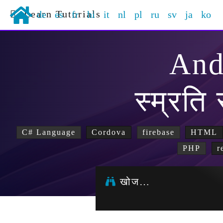
Learn Tutorials
de
es
fr
hi
it
nl
pl
ru
sv
ja
ko
And
स्म्रति
C# Language
Cordova
firebase
HTML
PHP
r
खोज…