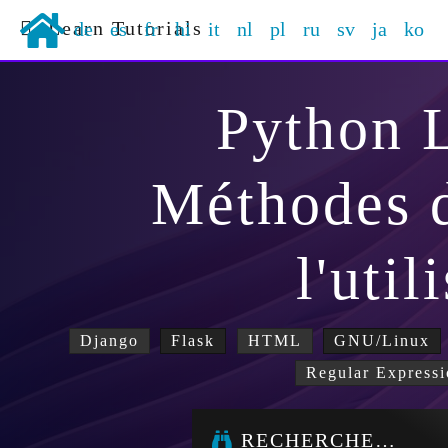
Learn Tutorials
de
es
fr
hi
it
nl
pl
ru
sv
ja
ko
Python 
Méthodes d
l'util
Django
Flask
HTML
GNU/Linux
Regular Expressi
RECHERCHE…