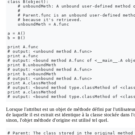
class B(object):

    # unboundMeth: A unbound user-defined method o
    #

    # Parent.func is an unbound user-defined metho
    # because it's retrieved.

    unboundMeth = A.func

a = A()

b = B()

print A.func

# output: <unbound method A.func>

print a.func

# output: <bound method A.func of <__main__.A obje
print B.unboundMeth

# output: <unbound method A.func>

print b.unboundMeth

# output: <unbound method A.func>

print A.classMethod

# output: <bound method type.classMethod of <class
print a.classMethod

Lorsque l'attribut est un objet de méthode défini par l'utilisateu
de laquelle il est extrait est identique à la classe stockée dans 
sinon, l'objet méthode d'origine est utilisé tel quel.
# Parent: The class stored in the original method 