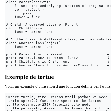
class Parent(object):

    # func: The underlying function of original me
    def func(self): 

        pass

    func2 = func

# Child: A derived class of Parent

class Child(Parent):

    func = Parent.func

# AnotherClass: A different class, neither subclas
class AnotherClass(object):

    func = Parent.func

print Parent.func is Parent.func                # 
print Parent.func2 is Parent.func2              # 
print Child.func is Child.func                  # 
Exemple de tortue
Voici un exemple d'utilisation d'une fonction définie par l'utilis
import turtle, time, random #tell python we need 3
turtle.speed(0) #set draw speed to the fastest 

turtle.colormode(255) #special colormode

turtle.pensize(4) #size of the lines that will be 