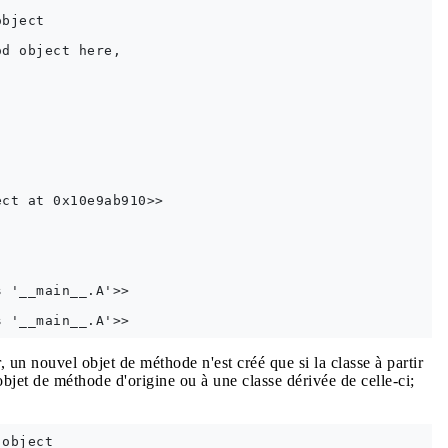
bject

d object here,

ct at 0x10e9ab910>>

 '__main__.A'>>

r, un nouvel objet de méthode n'est créé que si la classe à partir
l'objet de méthode d'origine ou à une classe dérivée de celle-ci;
object
