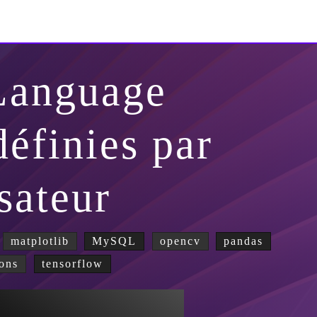
Language
éfinies par
isateur
matplotlib
MySQL
opencv
pandas
ons
tensorflow