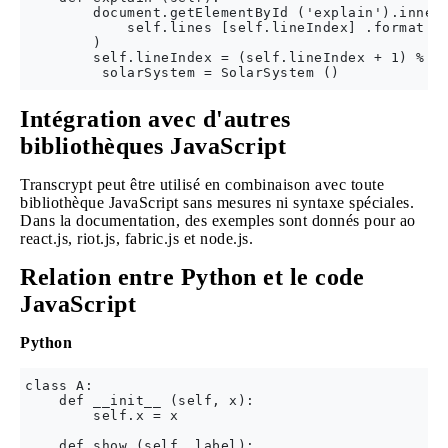
        document.getElementById ('explain').innerH
            self.lines [self.lineIndex] .format (s
        )

        self.lineIndex = (self.lineIndex + 1) % 3

Intégration avec d'autres
bibliothèques JavaScript
Transcrypt peut être utilisé en combinaison avec toute
bibliothèque JavaScript sans mesures ni syntaxe spéciales.
Dans la documentation, des exemples sont donnés pour ao
react.js, riot.js, fabric.js et node.js.
Relation entre Python et le code
JavaScript
Python
class A:

    def __init__ (self, x):

        self.x = x

    def show (self, label):
