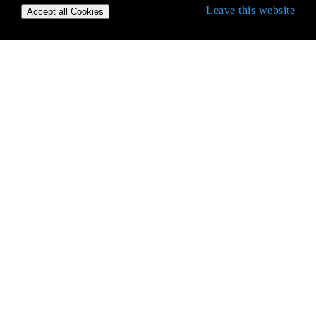
Leave this website
Accept all Cookies
Démarrer avec le langage Python
* args et ** kwargs
Accéder au code source Python et au bytecode
Accès à la base de données
Accès aux attributs
Alternatives à changer de déclaration à partir
d'autres langues
Analyse des arguments de ligne de commande
Analyse HTML
Anti-Patterns Python
Appelez Python depuis C #
Arbre de syntaxe abstraite
ArcPy