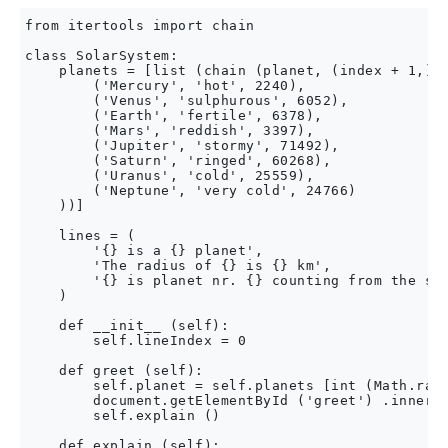
from itertools import chain

class SolarSystem:

    planets = [list (chain (planet, (index + 1,)))
        ('Mercury', 'hot', 2240),

        ('Venus', 'sulphurous', 6052),

        ('Earth', 'fertile', 6378),

        ('Mars', 'reddish', 3397),

        ('Jupiter', 'stormy', 71492),

        ('Saturn', 'ringed', 60268),

        ('Uranus', 'cold', 25559),

        ('Neptune', 'very cold', 24766) 

    ))]

    lines = (

        '{} is a {} planet',

        'The radius of {} is {} km',

        '{} is planet nr. {} counting from the sun
    )

    def __init__ (self):

        self.lineIndex = 0

    def greet (self):

        self.planet = self.planets [int (Math.rand
        document.getElementById ('greet') .innerHT
        self.explain ()

    def explain (self):
