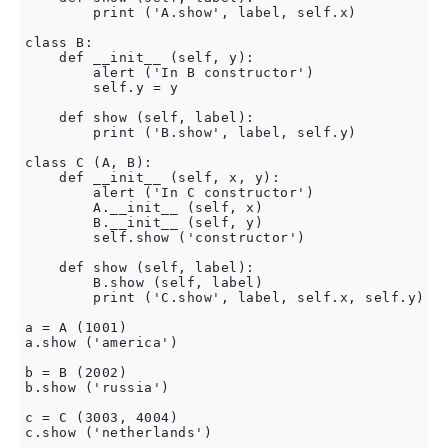
        print ('A.show', label, self.x)

class B:

    def __init__ (self, y):

        alert ('In B constructor')

        self.y = y

    def show (self, label):

        print ('B.show', label, self.y)

class C (A, B):

    def __init__ (self, x, y):

        alert ('In C constructor')

        A.__init__ (self, x)

        B.__init__ (self, y)

        self.show ('constructor')

    def show (self, label):

        B.show (self, label)

        print ('C.show', label, self.x, self.y)

a = A (1001)

a.show ('america')

b = B (2002)

b.show ('russia')

c = C (3003, 4004)

c.show ('netherlands')
