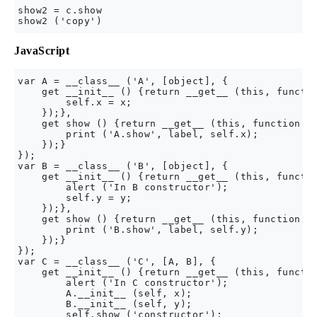
show2 = c.show

JavaScript
var A = __class__ ('A', [object], {

    get __init__ () {return __get__ (this, functio
        self.x = x;

    });},

    get show () {return __get__ (this, function (s
        print ('A.show', label, self.x);

    });}

});

var B = __class__ ('B', [object], {

    get __init__ () {return __get__ (this, functio
        alert ('In B constructor');

        self.y = y;

    });},

    get show () {return __get__ (this, function (s
        print ('B.show', label, self.y);

    });}

});

var C = __class__ ('C', [A, B], {

    get __init__ () {return __get__ (this, functio
        alert ('In C constructor');

        A.__init__ (self, x);

        B.__init__ (self, y);

        self.show ('constructor');
