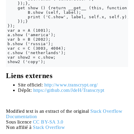
    });},

    get show () {return __get__ (this, function (s
        B.show (self, label);

        print ('C.show', label, self.x, self.y);

    });}

});

var a = A (1001);

a.show ('america');

var b = B (2002);

b.show ('russia');

var c = C (3003, 4004);

c.show ('netherlands');

var show2 = c.show;

Liens externes
Site officiel:
http://www.transcrypt.org/
Dépôt:
https://github.com/JdeH/Transcrypt
Modified text is an extract of the original
Stack Overflow
Documentation
Sous licence
CC BY-SA 3.0
Non affilié à
Stack Overflow