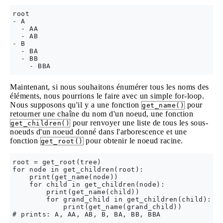
root

- A

  - AA

  - AB

- B

  - BA

  - BB

Maintenant, si nous souhaitons énumérer tous les noms des
éléments, nous pourrions le faire avec un simple for-loop.
Nous supposons qu'il y a une fonction
pour
get_name()
retourner une chaîne du nom d'un noeud, une fonction
pour renvoyer une liste de tous les sous-
get_children()
noeuds d'un noeud donné dans l'arborescence et une
fonction
pour obtenir le noeud racine.
get_root()
root = get_root(tree)

for node in get_children(root):

    print(get_name(node))

    for child in get_children(node):

        print(get_name(child))

        for grand_child in get_children(child):

            print(get_name(grand_child))
