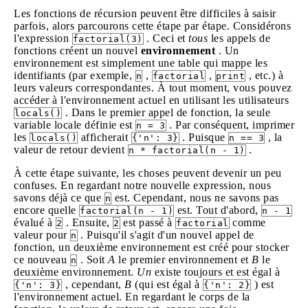
Les fonctions de récursion peuvent être difficiles à saisir
parfois, alors parcourons cette étape par étape. Considérons
l'expression
. Ceci et
tous
les appels de
factorial(3)
fonctions créent un nouvel
environnement
. Un
environnement est simplement une table qui mappe les
identifiants (par exemple,
,
,
, etc.) à
n
factorial
print
leurs valeurs correspondantes. À tout moment, vous pouvez
accéder à l'environnement actuel en utilisant les utilisateurs
. Dans le premier appel de fonction, la seule
locals()
variable locale définie est
. Par conséquent, imprimer
n = 3
les
afficherait
. Puisque
, la
locals()
{'n': 3}
n == 3
valeur de retour devient
.
n * factorial(n - 1)
À cette étape suivante, les choses peuvent devenir un peu
confuses. En regardant notre nouvelle expression, nous
savons déjà ce que
est. Cependant, nous ne savons pas
n
encore quelle
est. Tout d'abord,
factorial(n - 1)
n - 1
évalué à
. Ensuite,
est passé à
comme
2
2
factorial
valeur pour
. Puisqu'il s'agit d'un nouvel appel de
n
fonction, un deuxième environnement est créé pour stocker
ce nouveau
. Soit
A
le premier environnement et
B
le
n
deuxième environnement.
Un
existe toujours et est égal à
, cependant,
B
(qui est égal à
) est
{'n': 3}
{'n': 2}
l'environnement actuel. En regardant le corps de la