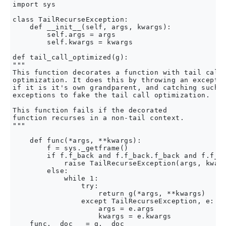
import sys

class TailRecurseException:

    def __init__(self, args, kwargs):

        self.args = args

        self.kwargs = kwargs

def tail_call_optimized(g):

"""

This function decorates a function with tail call

optimization. It does this by throwing an exceptio
if it is it's own grandparent, and catching such

exceptions to fake the tail call optimization.

This function fails if the decorated

function recurses in a non-tail context.

"""

    def func(*args, **kwargs):

        f = sys._getframe()

        if f.f_back and f.f_back.f_back and f.f_ba
            raise TailRecurseException(args, kwarg
        else:

            while 1:

                try:

                    return g(*args, **kwargs)

                except TailRecurseException, e:

                    args = e.args

                    kwargs = e.kwargs

    func.__doc__ = g.__doc__
