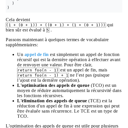
  )

Cela devient
qui
(1 + (0 + 1)) + ((0 + 1) + (1 + (0 + 1)))
bien sûr est évalué à
.
5
Passons maintenant à quelques termes de vocabulaire
supplémentaires:
Un
appel de fin
est simplement un appel de fonction
récursif qui est la dernière opération à effectuer avant
de renvoyer une valeur. Pour être clair,
est un appel de fin, mais
return foo(n - 1)
ne l’est pas (puisque
return foo(n - 1) + 1
l’ajout est la dernière opération).
L'optimisation des appels de queue
(TCO) est un
moyen de réduire automatiquement la récursivité dans
les fonctions récursives.
L'élimination des appels de queue
(TCE) est la
réduction d'un appel de fin à une expression qui peut
être évaluée sans récurrence. Le TCE est un type de
TCO.
L'optimisation des appels de queue est utile pour plusieurs