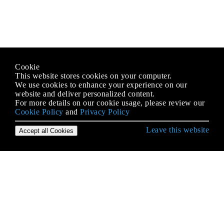
Cookie
This website stores cookies on your computer.
We use cookies to enhance your experience on our
website and deliver personalized content.
For more details on our cookie usage, please review our
Cookie Policy
and
Privacy Policy
Leave this website
Accept all Cookies
Démarrer avec le langage Python
* args et ** kwargs
Accéder au code source Python et au bytecode
Accès à la base de données
Accès aux attributs