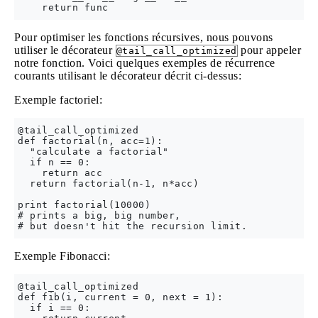
Pour optimiser les fonctions récursives, nous pouvons
utiliser le décorateur
pour appeler
@tail_call_optimized
notre fonction. Voici quelques exemples de récurrence
courants utilisant le décorateur décrit ci-dessus:
Exemple factoriel:
@tail_call_optimized

def factorial(n, acc=1):

  "calculate a factorial"

  if n == 0:

    return acc

  return factorial(n-1, n*acc)

print factorial(10000)

# prints a big, big number,

Exemple Fibonacci:
@tail_call_optimized

def fib(i, current = 0, next = 1):

  if i == 0:
