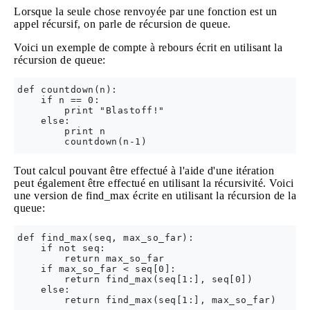
Lorsque la seule chose renvoyée par une fonction est un
appel récursif, on parle de récursion de queue.
Voici un exemple de compte à rebours écrit en utilisant la
récursion de queue:
def countdown(n):

    if n == 0:

        print "Blastoff!"

    else:

        print n

Tout calcul pouvant être effectué à l'aide d'une itération
peut également être effectué en utilisant la récursivité. Voici
une version de find_max écrite en utilisant la récursion de la
queue:
def find_max(seq, max_so_far):

    if not seq:

        return max_so_far

    if max_so_far < seq[0]:

        return find_max(seq[1:], seq[0])

    else:
