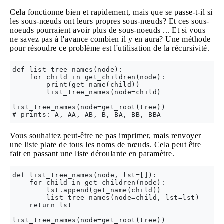
Cela fonctionne bien et rapidement, mais que se passe-t-il si
les sous-nœuds ont leurs propres sous-nœuds? Et ces sous-
noeuds pourraient avoir plus de sous-noeuds ... Et si vous
ne savez pas à l'avance combien il y en aura? Une méthode
pour résoudre ce problème est l'utilisation de la récursivité.
def list_tree_names(node):

    for child in get_children(node):

        print(get_name(child))

        list_tree_names(node=child)

list_tree_names(node=get_root(tree))

Vous souhaitez peut-être ne pas imprimer, mais renvoyer
une liste plate de tous les noms de nœuds. Cela peut être
fait en passant une liste déroulante en paramètre.
def list_tree_names(node, lst=[]):

    for child in get_children(node):

        lst.append(get_name(child))

        list_tree_names(node=child, lst=lst)

    return lst

list_tree_names(node=get_root(tree))
