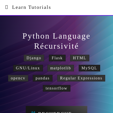
Learn Tutorials
Python Language
Récursivité
Django
Flask
HTML
GNU/Linux
matplotlib
MySQL
opencv
pandas
Regular Expressions
tensorflow