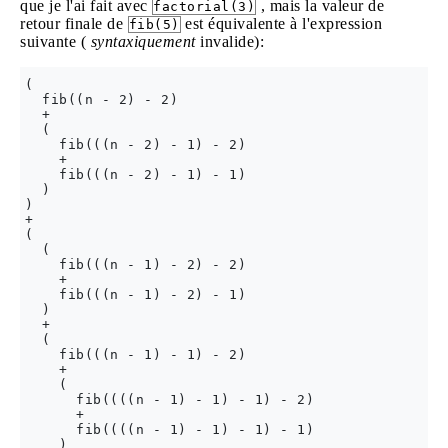
que je l'ai fait avec
, mais la valeur de
factorial(3)
retour finale de
est équivalente à l'expression
fib(5)
suivante (
syntaxiquement
invalide):
(

  fib((n - 2) - 2)

  +

  (

    fib(((n - 2) - 1) - 2)

    +

    fib(((n - 2) - 1) - 1)

  )

)

+

(

  (

    fib(((n - 1) - 2) - 2)

    +

    fib(((n - 1) - 2) - 1)

  )

  +

  (

    fib(((n - 1) - 1) - 2)

    +

    (

      fib((((n - 1) - 1) - 1) - 2)

      +

      fib((((n - 1) - 1) - 1) - 1)

    )
