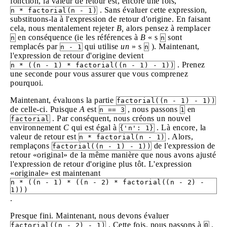
fonction, la valeur de retour est, encore une fois,
. Sans évaluer cette expression,
n * factorial(n - 1)
substituons-la à l'expression de retour d'origine. En faisant
cela, nous mentalement rejeter
B,
alors pensez à remplacer
en conséquence (ie les références à
B
« s
sont
n
n
remplacés par
qui utilise
un
» s
). Maintenant,
n - 1
n
l'expression de retour d'origine devient
. Prenez
n * ((n - 1) * factorial((n - 1) - 1))
une seconde pour vous assurer que vous comprenez
pourquoi.
Maintenant, évaluons la partie
factorial((n - 1) - 1))
de celle-ci. Puisque
A
est
, nous passons
en
n == 3
1
. Par conséquent, nous créons un nouvel
factorial
environnement
C
qui est égal à
. Là encore, la
{'n': 1}
valeur de retour est
. Alors,
n * factorial(n - 1)
remplaçons
de l'expression de
factorial((n - 1) - 1))
retour «original» de la même manière que nous avons ajusté
l'expression de retour d'origine plus tôt. L'expression
«originale» est maintenant
n * ((n - 1) * ((n - 2) * factorial((n - 2) -
1)))
.
Presque fini. Maintenant, nous devons évaluer
. Cette fois, nous passons à
.
factorial((n - 2) - 1)
0