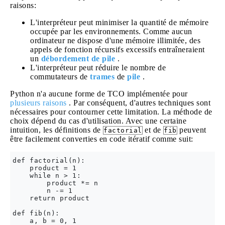
raisons:
L'interpréteur peut minimiser la quantité de mémoire
occupée par les environnements. Comme aucun
ordinateur ne dispose d'une mémoire illimitée, des
appels de fonction récursifs excessifs entraîneraient
un
débordement de pile
.
L'interpréteur peut réduire le nombre de
commutateurs de
trames
de
pile
.
Python n'a aucune forme de TCO implémentée pour
plusieurs raisons
. Par conséquent, d'autres techniques sont
nécessaires pour contourner cette limitation. La méthode de
choix dépend du cas d'utilisation. Avec une certaine
intuition, les définitions de
et de
peuvent
factorial
fib
être facilement converties en code itératif comme suit:
def factorial(n):

    product = 1

    while n > 1:

        product *= n

        n -= 1

    return product

def fib(n):

    a, b = 0, 1
