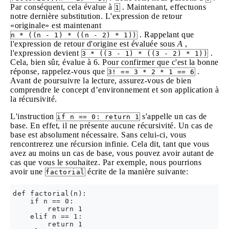
Par conséquent, cela évalue à
. Maintenant, effectuons
1
notre dernière substitution. L'expression de retour
«originale» est maintenant
. Rappelant que
n * ((n - 1) * ((n - 2) * 1))
l'expression de retour d'origine est évaluée sous
A
,
l'expression devient
.
3 * ((3 - 1) * ((3 - 2) * 1))
Cela, bien sûr, évalue à 6. Pour confirmer que c'est la bonne
réponse, rappelez-vous que
.
3! == 3 * 2 * 1 == 6
Avant de poursuivre la lecture, assurez-vous de bien
comprendre le concept d’environnement et son application à
la récursivité.
L'instruction
s'appelle un cas de
if n == 0: return 1
base. En effet, il ne présente aucune récursivité. Un cas de
base est absolument nécessaire. Sans celui-ci, vous
rencontrerez une récursion infinie. Cela dit, tant que vous
avez au moins un cas de base, vous pouvez avoir autant de
cas que vous le souhaitez. Par exemple, nous pourrions
avoir une
écrite de la manière suivante:
factorial
def factorial(n):

    if n == 0:

        return 1

    elif n == 1:

        return 1
