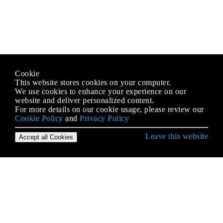
Cookie
This website stores cookies on your computer.
We use cookies to enhance your experience on our
website and deliver personalized content.
For more details on our cookie usage, please review our
Cookie Policy
and
Privacy Policy
Leave this website
Accept all Cookies
Démarrer avec le langage Python
* args et ** kwargs
Accéder au code source Python et au bytecode
Accès à la base de données
Accès aux attributs