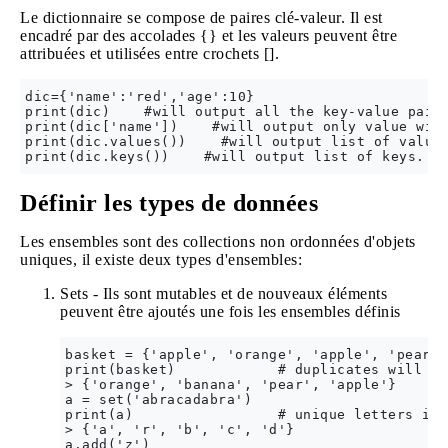
Le dictionnaire se compose de paires clé-valeur. Il est
encadré par des accolades {} et les valeurs peuvent être
attribuées et utilisées entre crochets [].
dic={'name':'red','age':10}

print(dic)    #will output all the key-value pairs
print(dic['name'])    #will output only value with
print(dic.values())    #will output list of values
Définir les types de données
Les ensembles sont des collections non ordonnées d'objets
uniques, il existe deux types d'ensembles:
Sets - Ils sont mutables et de nouveaux éléments
peuvent être ajoutés une fois les ensembles définis
basket = {'apple', 'orange', 'apple', 'pear',
print(basket)            # duplicates will be
> {'orange', 'banana', 'pear', 'apple'}

a = set('abracadabra')

print(a)                 # unique letters in a
> {'a', 'r', 'b', 'c', 'd'}

a.add('z')
