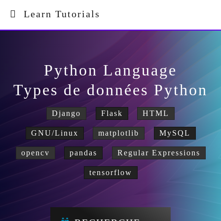
Learn Tutorials
Python Language
Types de données Python
Django
Flask
HTML
GNU/Linux
matplotlib
MySQL
opencv
pandas
Regular Expressions
tensorflow