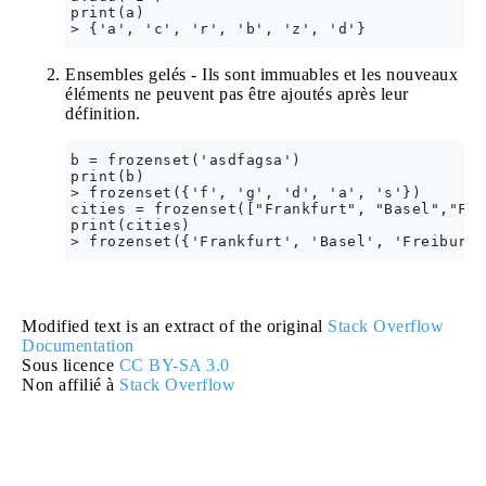
print(a)

Ensembles gelés - Ils sont immuables et les nouveaux
éléments ne peuvent pas être ajoutés après leur
définition.
b = frozenset('asdfagsa')

print(b)

> frozenset({'f', 'g', 'd', 'a', 's'})

cities = frozenset(["Frankfurt", "Basel","Fre
print(cities)

Modified text is an extract of the original
Stack Overflow
Documentation
Sous licence
CC BY-SA 3.0
Non affilié à
Stack Overflow