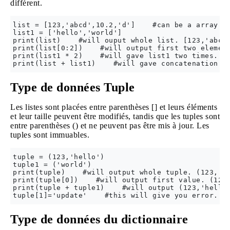
différent.
list = [123,'abcd',10.2,'d']    #can be a array of
list1 = ['hello','world']

print(list)    #will ouput whole list. [123,'abcd'
print(list[0:2])    #will output first two element
print(list1 * 2)    #will gave list1 two times. ['
Type de données Tuple
Les listes sont placées entre parenthèses [] et leurs éléments
et leur taille peuvent être modifiés, tandis que les tuples sont
entre parenthèses () et ne peuvent pas être mis à jour. Les
tuples sont immuables.
tuple = (123,'hello')

tuple1 = ('world')

print(tuple)    #will output whole tuple. (123,'he
print(tuple[0])    #will output first value. (123)
print(tuple + tuple1)    #will output (123,'hello'
Type de données du dictionnaire