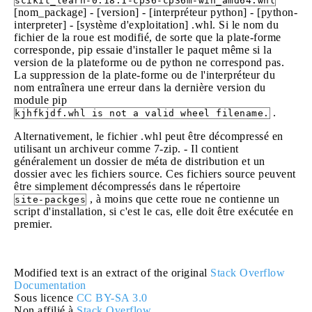
scikit_learn‑0.18.1‑cp36‑cp36m‑win_amd64.whl
[nom_package] - [version] - [interpréteur python] - [python-
interpreter] - [système d'exploitation] .whl. Si le nom du
fichier de la roue est modifié, de sorte que la plate-forme
corresponde, pip essaie d'installer le paquet même si la
version de la plateforme ou de python ne correspond pas.
La suppression de la plate-forme ou de l'interpréteur du
nom entraînera une erreur dans la dernière version du
module pip
.
kjhfkjdf.whl is not a valid wheel filename.
Alternativement, le fichier .whl peut être décompressé en
utilisant un archiveur comme 7-zip. - Il contient
généralement un dossier de méta de distribution et un
dossier avec les fichiers source. Ces fichiers source peuvent
être simplement décompressés dans le répertoire
, à moins que cette roue ne contienne un
site-packges
script d'installation, si c'est le cas, elle doit être exécutée en
premier.
Modified text is an extract of the original
Stack Overflow
Documentation
Sous licence
CC BY-SA 3.0
Non affilié à
Stack Overflow