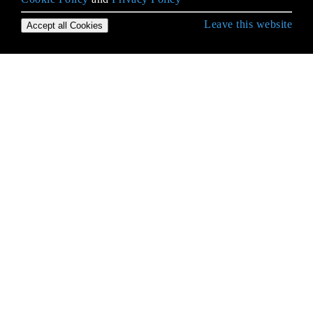
Leave this website
Accept all Cookies
Démarrer avec le langage Python
* args et ** kwargs
Accéder au code source Python et au bytecode
Accès à la base de données
Accès aux attributs
Alternatives à changer de déclaration à partir
d'autres langues
Analyse des arguments de ligne de commande
Analyse HTML
Anti-Patterns Python
Appelez Python depuis C #
Arbre de syntaxe abstraite