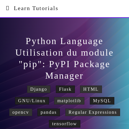
Learn Tutorials
Python Language
Utilisation du module
"pip": PyPI Package
Manager
Django
Flask
HTML
GNU/Linux
matplotlib
MySQL
opencv
pandas
Regular Expressions
tensorflow