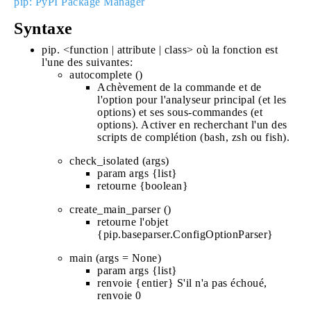
pip: PyPI Package Manager
Syntaxe
pip. <function | attribute | class> où la fonction est
l'une des suivantes:
autocomplete ()
Achèvement de la commande et de
l'option pour l'analyseur principal (et les
options) et ses sous-commandes (et
options). Activer en recherchant l'un des
scripts de complétion (bash, zsh ou fish).
check_isolated (args)
param args {list}
retourne {boolean}
create_main_parser ()
retourne l'objet
{pip.baseparser.ConfigOptionParser}
main (args = None)
param args {list}
renvoie {entier} S'il n'a pas échoué,
renvoie 0