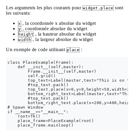
Les arguments les plus courants pour
sont
widget.place
les suivants:
, la coordonnée x absolue du widget
x
, coordonnée absolue du widget
y
, la hauteur absolue du widget
height
, la largeur absolue du widget
width
Un exemple de code utilisant
:
place
class PlaceExample(Frame):

    def __init__(self,master):

        Frame.__init__(self,master)

        self.grid()

        top_text=Label(master,text="This is on top
        #top_text.pack()

        top_text.place(x=0,y=0,height=50,width=200
        bottom_right_text=Label(master,text="This 
        #top_text.pack()

        bottom_right_text.place(x=200,y=400,height
# Spawn Window

if __name__=="__main__":

    root=Tk()

    place_frame=PlaceExample(root)
