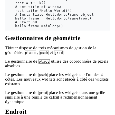
    root = tk.Tk()

    # Set title of window

    root.title("Hello World!")

    # Instantiate HelloWorldFrame object

    hello_frame = HelloWorldFrame(root)

    # Start GUI

Gestionnaires de géométrie
Tkinter dispose de trois mécanismes de gestion de la
géométrie:
,
et
.
place
pack
grid
Le gestionnaire de
utilise des coordonnées de pixels
place
absolues.
Le gestionnaire de
place les widgets sur l'un des 4
pack
côtés. Les nouveaux widgets sont placés à côté des widgets
existants.
Le gestionnaire de
place les widgets dans une grille
grid
similaire à une feuille de calcul à redimensionnement
dynamique.
Endroit