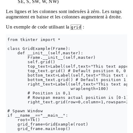
SE, S, SW, W, NW)
Les lignes et les colonnes sont indexées à zéro. Les rangs
augmentent en baisse et les colonnes augmentent à droite.
Un exemple de code utilisant la
:
grid
from tkinter import *

class GridExample(Frame):

    def __init__(self,master):

        Frame.__init__(self,master)

        self.grid()

        top_text=Label(self,text="This text appear
        top_text.grid() # Default position 0, 0

        bottom_text=Label(self,text="This text app
        bottom_text.grid() # Default position 1, 0
        right_text=Label(self,text="This text appe
                         wraplength=100)

        # Position is 0,1

        # Rowspan means actual position is [0-1],1
        right_text.grid(row=0,column=1,rowspan=2)

# Spawn Window

if __name__=="__main__":

    root=Tk()

    grid_frame=GridExample(root)
