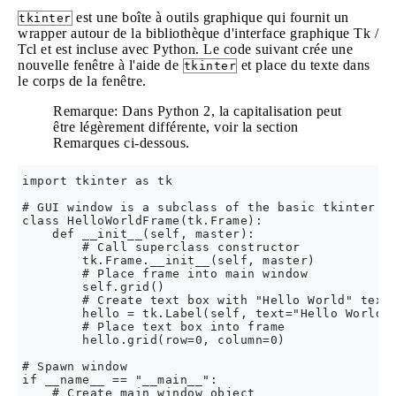
est une boîte à outils graphique qui fournit un
tkinter
wrapper autour de la bibliothèque d'interface graphique Tk /
Tcl et est incluse avec Python. Le code suivant crée une
nouvelle fenêtre à l'aide de
et place du texte dans
tkinter
le corps de la fenêtre.
Remarque: Dans Python 2, la capitalisation peut
être légèrement différente, voir la section
Remarques ci-dessous.
import tkinter as tk

# GUI window is a subclass of the basic tkinter Fr
class HelloWorldFrame(tk.Frame):

    def __init__(self, master):

        # Call superclass constructor

        tk.Frame.__init__(self, master)

        # Place frame into main window

        self.grid()

        # Create text box with "Hello World" text

        hello = tk.Label(self, text="Hello World! 
        # Place text box into frame

        hello.grid(row=0, column=0)

# Spawn window

if __name__ == "__main__":

    # Create main window object
