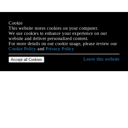
Cookie
This website stores cookies on your computer.
We use cookies to enhance your experience on our
website and deliver personalized content.
For more details on our cookie usage, please review our
Cookie Policy
and
Privacy Policy
Leave this website
Accept all Cookies
Démarrer avec le langage Python
* args et ** kwargs
Accéder au code source Python et au bytecode
Accès à la base de données
Accès aux attributs
Alternatives à changer de déclaration à partir
d'autres langues