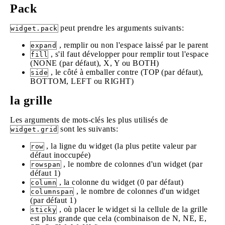
Pack
peut prendre les arguments suivants:
widget.pack
, remplir ou non l'espace laissé par le parent
expand
, s'il faut développer pour remplir tout l'espace
fill
(NONE (par défaut), X, Y ou BOTH)
, le côté à emballer contre (TOP (par défaut),
side
BOTTOM, LEFT ou RIGHT)
la grille
Les arguments de mots-clés les plus utilisés de
sont les suivants:
widget.grid
, la ligne du widget (la plus petite valeur par
row
défaut inoccupée)
, le nombre de colonnes d'un widget (par
rowspan
défaut 1)
, la colonne du widget (0 par défaut)
column
, le nombre de colonnes d'un widget
columnspan
(par défaut 1)
, où placer le widget si la cellule de la grille
sticky
est plus grande que cela (combinaison de N, NE, E,