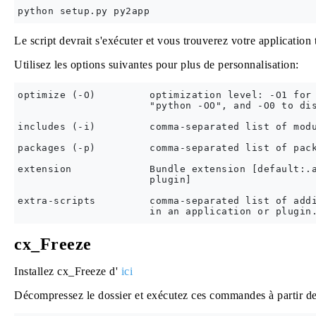
Le script devrait s'exécuter et vous trouverez votre application 
Utilisez les options suivantes pour plus de personnalisation:
optimize (-O)         optimization level: -O1 for 
                      "python -OO", and -O0 to dis
includes (-i)         comma-separated list of modu
packages (-p)         comma-separated list of pack
extension             Bundle extension [default:.a
                      plugin]

extra-scripts         comma-separated list of addi
cx_Freeze
Installez cx_Freeze d'
ici
Décompressez le dossier et exécutez ces commandes à partir de 