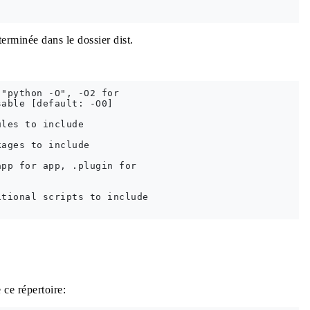
terminée dans le dossier dist.
"python -O", -O2 for

able [default: -O0]

les to include

ages to include

pp for app, .plugin for

tional scripts to include

ce répertoire: