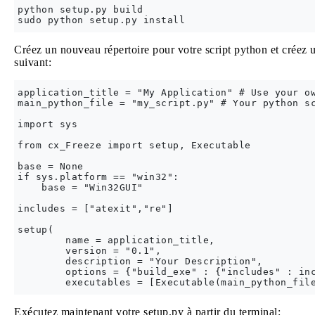
python setup.py build

Créez un nouveau répertoire pour votre script python et créez 
suivant:
application_title = "My Application" # Use your ow
main_python_file = "my_script.py" # Your python sc
import sys

from cx_Freeze import setup, Executable

base = None

if sys.platform == "win32":

    base = "Win32GUI"

includes = ["atexit","re"]

setup(

        name = application_title,

        version = "0.1",

        description = "Your Description",

        options = {"build_exe" : {"includes" : inc
Exécutez maintenant votre setup.py à partir du terminal: