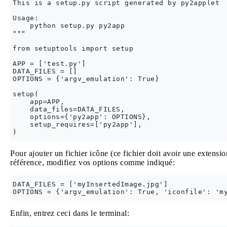
This is a setup.py script generated by py2applet

Usage:

    python setup.py py2app

"""

from setuptools import setup

APP = ['test.py']

DATA_FILES = []

OPTIONS = {'argv_emulation': True}

setup(

    app=APP,

    data_files=DATA_FILES,

    options={'py2app': OPTIONS},

    setup_requires=['py2app'],

Pour ajouter un fichier icône (ce fichier doit avoir une extens
référence, modifiez vos options comme indiqué:
DATA_FILES = ['myInsertedImage.jpg']

Enfin, entrez ceci dans le terminal: