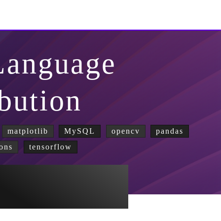
Language
ibution
matplotlib
MySQL
opencv
pandas
ons
tensorflow