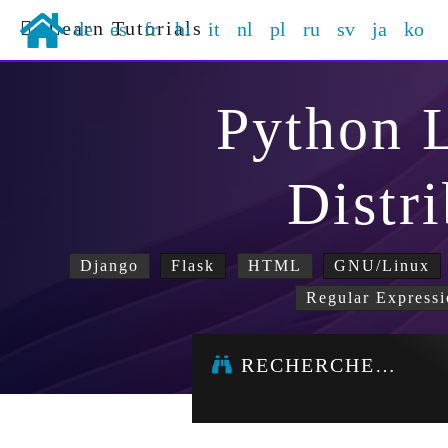
Learn Tutorials
de
es
fr
hi
it
nl
pl
ru
sv
ja
ko
Python 
Distr
Django
Flask
HTML
GNU/Linux
Regular Expressi
RECHERCHE…