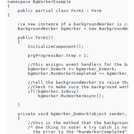
namespace BgWorkerExample

{

    public partial class Form1 : Form

{

    //a new instance of a backgroundWorker is crea
    BackgroundWorker bgWorker = new BackgroundWork
    public Form1()

    {

        InitializeComponent();

        prgProgressBar.Step = 1;

        //this assigns event handlers for the back
        bgWorker.DoWork += bgWorker_DoWork;

        bgWorker.RunWorkerCompleted += bgWorker_Wo
        //tell the backgroundWorker to raise the "
        //Check to make sure the background worker
        if(!bgWorker.IsBusy)

            bgWorker.RunWorkerAsync();

    }

    private void bgWorker_DoWork(object sender, Do
    {

        //this is the method that the backgroundwo
        /* One thing to note! A try catch is not n
          the error to the "RunWorkerCompleted" ev