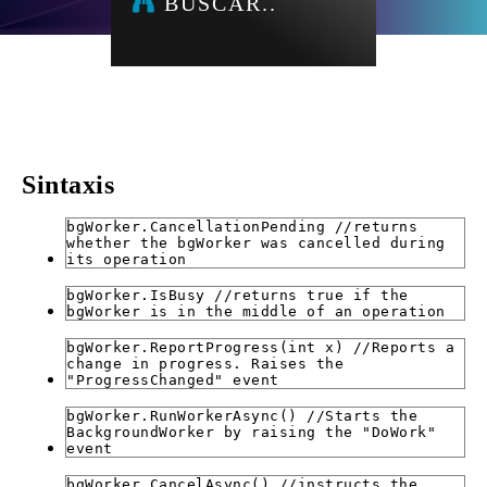
BUSCAR..
Sintaxis
bgWorker.CancellationPending //returns
whether the bgWorker was cancelled during
its operation
bgWorker.IsBusy //returns true if the
bgWorker is in the middle of an operation
bgWorker.ReportProgress(int x) //Reports a
change in progress. Raises the
"ProgressChanged" event
bgWorker.RunWorkerAsync() //Starts the
BackgroundWorker by raising the "DoWork"
event
bgWorker.CancelAsync() //instructs the