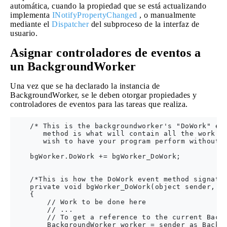
automática, cuando la propiedad que se está actualizando
implementa
INotifyPropertyChanged
, o manualmente
mediante el
Dispatcher
del subproceso de la interfaz de
usuario.
Asignar controladores de eventos a
un BackgroundWorker
Una vez que se ha declarado la instancia de
BackgroundWorker, se le deben otorgar propiedades y
controladores de eventos para las tareas que realiza.
    /* This is the backgroundworker's "DoWork" eve
       method is what will contain all the work yo
       wish to have your program perform without b
    bgWorker.DoWork += bgWorker_DoWork;

    /*This is how the DoWork event method signatur
    private void bgWorker_DoWork(object sender, Do
    {

        // Work to be done here   

        // ...

        // To get a reference to the current Backg
        BackgroundWorker worker = sender as Backgr