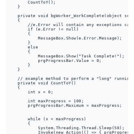
        CountToY();    

    }

    private void bgWorker_WorkComplete(object send
    {

        //e.Error will contain any exceptions caug
        if (e.Error != null)

        {

            MessageBox.Show(e.Error.Message);

        }

        else

        {

            MessageBox.Show("Task Complete!");

            prgProgressBar.Value = 0;

        }

    }

    // example method to perform a "long" running 
    private void CountToY()

    {

        int x = 0;

        int maxProgress = 100;

        prgProgressBar.Maximum = maxProgress;

        while (x < maxProgress)

        {

            System.Threading.Thread.Sleep(50);

            Invoke(new Action(() => { prgProgressB