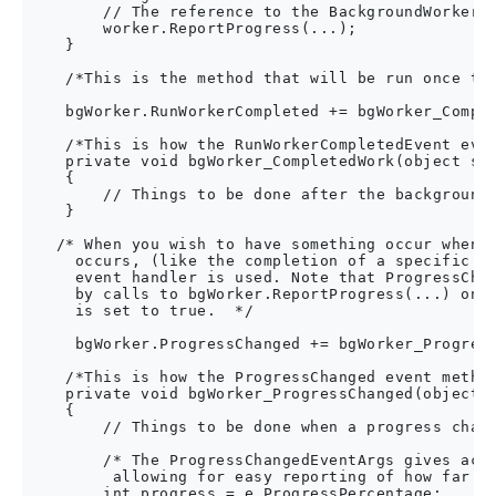
        // The reference to the BackgroundWorker i
        worker.ReportProgress(...);

    }

    /*This is the method that will be run once the
    bgWorker.RunWorkerCompleted += bgWorker_Comple
    /*This is how the RunWorkerCompletedEvent even
    private void bgWorker_CompletedWork(object sen
    {

        // Things to be done after the backgroundw
    }

   /* When you wish to have something occur when a
     occurs, (like the completion of a specific ta
     event handler is used. Note that ProgressChan
     by calls to bgWorker.ReportProgress(...) only
     is set to true.  */

     bgWorker.ProgressChanged += bgWorker_Progress
    /*This is how the ProgressChanged event method
    private void bgWorker_ProgressChanged(object s
    {

        // Things to be done when a progress chang
        /* The ProgressChangedEventArgs gives acce
         allowing for easy reporting of how far al
        int progress = e.ProgressPercentage;
