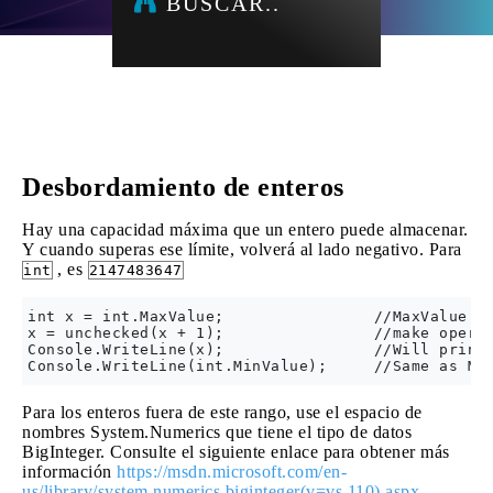
BUSCAR..
Desbordamiento de enteros
Hay una capacidad máxima que un entero puede almacenar.
Y cuando superas ese límite, volverá al lado negativo. Para
, es
int
2147483647
int x = int.MaxValue;                //MaxValue is
x = unchecked(x + 1);                //make operat
Console.WriteLine(x);                //Will print 
Para los enteros fuera de este rango, use el espacio de
nombres System.Numerics que tiene el tipo de datos
BigInteger. Consulte el siguiente enlace para obtener más
información
https://msdn.microsoft.com/en-
us/library/system.numerics.biginteger(v=vs.110).aspx