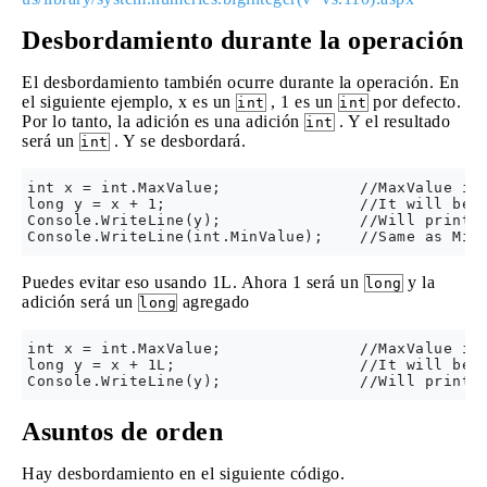
Desbordamiento durante la operación
El desbordamiento también ocurre durante la operación. En
el siguiente ejemplo, x es un
, 1 es un
por defecto.
int
int
Por lo tanto, la adición es una adición
. Y el resultado
int
será un
. Y se desbordará.
int
int x = int.MaxValue;               //MaxValue is 
long y = x + 1;                     //It will be o
Console.WriteLine(y);               //Will print -
Puedes evitar eso usando 1L. Ahora 1 será un
y la
long
adición será un
agregado
long
int x = int.MaxValue;               //MaxValue is 
long y = x + 1L;                    //It will be O
Asuntos de orden
Hay desbordamiento en el siguiente código.