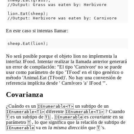
sheep.Eat(grass);

//Output: Grass was eaten by: Herbivore

lion.Eat(sheep);

En este caso si intentas llamar:
No será posible porque el objeto lion no implementa la
interfaz IFood. Intentar realizar la llamada anterior generará
un error de compilación: "El tipo 'Carnivore' no se puede
usar como parámetro de tipo 'TFood' en el tipo genérico o
método 'Animal.Eat (TFood)'. No hay una conversión de
referencia implícita desde ' Carnívoro 'a' IFood '".
Covarianza
¿Cuándo es un
un subtipo de un
IEnumerable<T>
diferente
? Cuando
IEnumerable<T1>
IEnumerable<T1>
es un subtipo de
.
es
covariante
en su
T
T1
IEnumerable
parámetro
, lo que significa que la relación de subtipo de
T
va en
la misma dirección
que
's.
IEnumerable
T