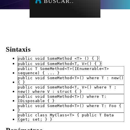
BUSCAR..
Sintaxis
public void SomeMethod <T> () { }
public void SomeMethod<T, V>() { }
public T SomeMethod<T>(IEnumerable<T>
sequence) { ... }
public void SomeMethod<T>() where T : new()
{ }
public void SomeMethod<T, V>() where T :
new() where V : struct { }
public void SomeMethod<T>() where T:
IDisposable { }
public void SomeMethod<T>() where T: Foo {
}
public class MyClass<T> { public T Data
{get; set; } }