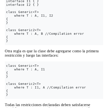
interface I1 { }

interface I2 { }

class Generic<T>

    where T : A, I1, I2

{

}

class Generic2<T>

    where T : A, B //Compilation error

{

Otra regla es que la clase debe agregarse como la primera
restricción y luego las interfaces:
class Generic<T>

    where T : A, I1

{

}

class Generic2<T>

    where T : I1, A //Compilation error

{

Todas las restricciones declaradas deben satisfacerse