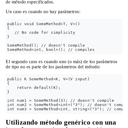
de método especificados.
Un caso es cuando no hay parámetros:
public void SomeMethod<T, V>() 

{

   // No code for simplicity

}

SomeMethod(); // doesn't compile

El segundo caso es cuando uno (o más) de los parámetros
de tipo no es parte de los parámetros del método:
public K SomeMethod<K, V>(V input)

{

    return default(K);

}

int num1 = SomeMethod(3); // doesn't compile

int num2 = SomeMethod<int>("3"); // doesn't compil
Utilizando método genérico con una