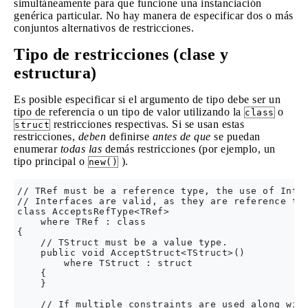
simultáneamente para que funcione una instanciación
genérica particular. No hay manera de especificar dos o más
conjuntos alternativos de restricciones.
Tipo de restricciones (clase y
estructura)
Es posible especificar si el argumento de tipo debe ser un
tipo de referencia o un tipo de valor utilizando la
o
class
restricciones respectivas. Si se usan estas
struct
restricciones,
deben
definirse
antes de que
se puedan
enumerar
todas las
demás restricciones (por ejemplo, un
tipo principal o
).
new()
// TRef must be a reference type, the use of Int32
// Interfaces are valid, as they are reference typ
class AcceptsRefType<TRef>

    where TRef : class

{

    // TStruct must be a value type.

    public void AcceptStruct<TStruct>()

        where TStruct : struct

    {

    }

    // If multiple constraints are used along with