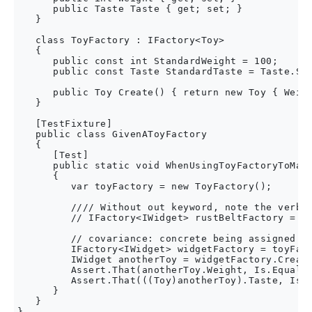
      public Taste Taste { get; set; }

   }

   class ToyFactory : IFactory<Toy>

   {

      public const int StandardWeight = 100;

      public const Taste StandardTaste = Taste.Swe
      public Toy Create() { return new Toy { Weigh
   }

   [TestFixture]

   public class GivenAToyFactory

   {

      [Test]

      public static void WhenUsingToyFactoryToMake
      {

         var toyFactory = new ToyFactory();

         //// Without out keyword, note the verbos
         // IFactory<IWidget> rustBeltFactory = (I
         // covariance: concrete being assigned to
         IFactory<IWidget> widgetFactory = toyFact
         IWidget anotherToy = widgetFactory.Create
         Assert.That(anotherToy.Weight, Is.EqualTo
         Assert.That(((Toy)anotherToy).Taste, Is.E
      }

   }
