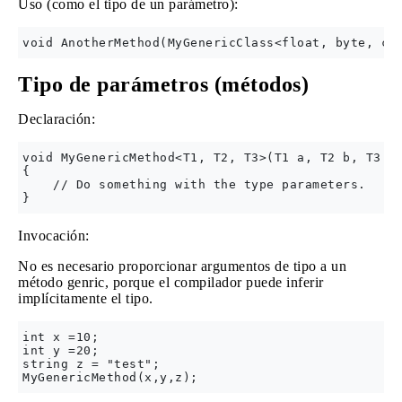
Uso (como el tipo de un parámetro):
Tipo de parámetros (métodos)
Declaración:
void MyGenericMethod<T1, T2, T3>(T1 a, T2 b, T3 c)
{

    // Do something with the type parameters.

Invocación:
No es necesario proporcionar argumentos de tipo a un
método genric, porque el compilador puede inferir
implícitamente el tipo.
int x =10;

int y =20;

string z = "test";
