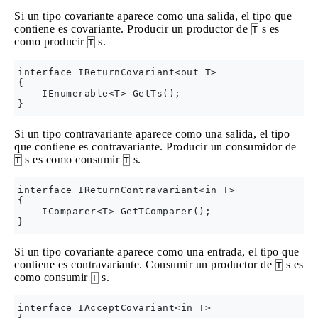
Si un tipo covariante aparece como una salida, el tipo que
contiene es covariante. Producir un productor de
s es
T
como producir
s.
T
interface IReturnCovariant<out T>

{

    IEnumerable<T> GetTs();

Si un tipo contravariante aparece como una salida, el tipo
que contiene es contravariante. Producir un consumidor de
s es como consumir
s.
T
T
interface IReturnContravariant<in T>

{

    IComparer<T> GetTComparer();

Si un tipo covariante aparece como una entrada, el tipo que
contiene es contravariante. Consumir un productor de
s es
T
como consumir
s.
T
interface IAcceptCovariant<in T>
