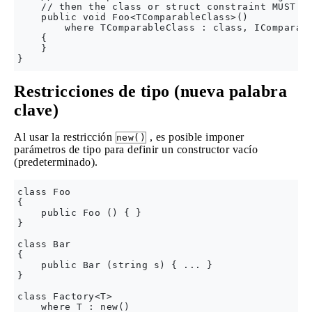
    // then the class or struct constraint MUST be
    public void Foo<TComparableClass>()

        where TComparableClass : class, IComparabl
    {

    }

Restricciones de tipo (nueva palabra
clave)
Al usar la restricción
, es posible imponer
new()
parámetros de tipo para definir un constructor vacío
(predeterminado).
class Foo

{

    public Foo () { }

}

class Bar

{

    public Bar (string s) { ... }

}

class Factory<T>

    where T : new()
