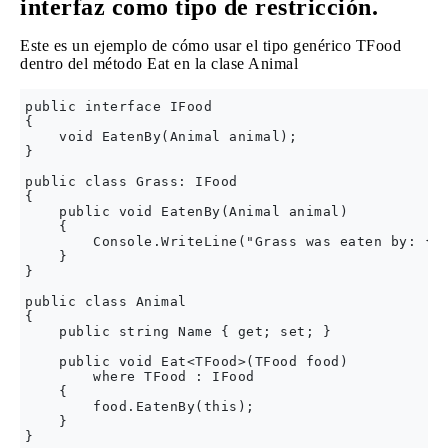
interfaz como tipo de restricción.
Este es un ejemplo de cómo usar el tipo genérico TFood
dentro del método Eat en la clase Animal
public interface IFood

{

    void EatenBy(Animal animal);

}

public class Grass: IFood

{

    public void EatenBy(Animal animal)

    {

        Console.WriteLine("Grass was eaten by: {0}
    }

}

public class Animal

{

    public string Name { get; set; }

    public void Eat<TFood>(TFood food)

        where TFood : IFood

    {

        food.EatenBy(this);

    }

}
