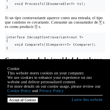
{

    void ProcessTs(IEnumerable<T> ts);

Si un tipo contravariante aparece como una entrada, el tipo
que contiene es covariante. Consumir un consumidor de
s
T
es como producir
s.
T
interface IAcceptContravariant<out T>

{

    void CompareTs(IComparer<T> tComparer);

Comprobando la igualdad de valores
genéricos.
Cookie
This website stores cookies on your computer.
Si la lógica de una clase o método genérico requiere
We use cookies to enhance your experience on our
verificar la igualdad de valores que tienen un tipo genérico,
website and deliver personalized content.
use la
propiedad
:
EqualityComparer<TType>.Default
For more details on our cookie usage, please review our
Cookie Policy
and
Privacy Policy
public void Foo<TBar>(TBar arg1, TBar arg2)

{

Leave this website
Accept all Cookies
    var comparer = EqualityComparer<TBar>.Default;
    if (comparer.Equals(arg1,arg2)

    {
