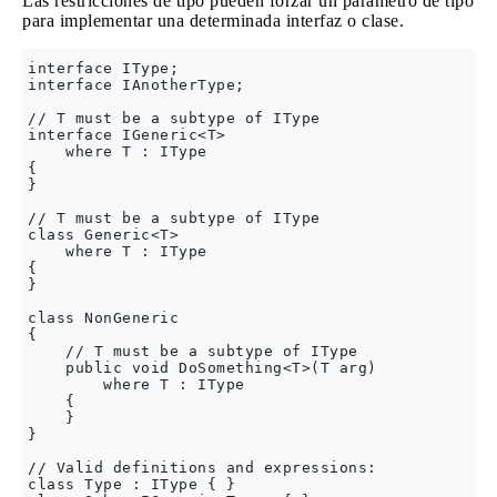
Las restricciones de tipo pueden forzar un parámetro de tipo
para implementar una determinada interfaz o clase.
interface IType;

interface IAnotherType;

// T must be a subtype of IType

interface IGeneric<T>

    where T : IType

{

}

// T must be a subtype of IType

class Generic<T>

    where T : IType

{

}

class NonGeneric

{

    // T must be a subtype of IType

    public void DoSomething<T>(T arg)

        where T : IType

    {

    }

}

// Valid definitions and expressions:

class Type : IType { }
