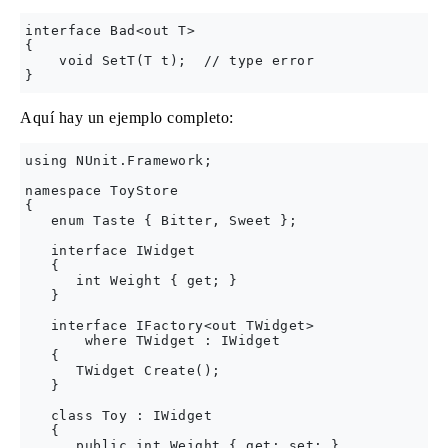
interface Bad<out T>

{

    void SetT(T t);  // type error

Aquí hay un ejemplo completo:
using NUnit.Framework;

namespace ToyStore

{

   enum Taste { Bitter, Sweet };

   interface IWidget

   {

      int Weight { get; }

   }

   interface IFactory<out TWidget>

       where TWidget : IWidget

   {

      TWidget Create();

   }

   class Toy : IWidget

   {

      public int Weight { get; set; }
