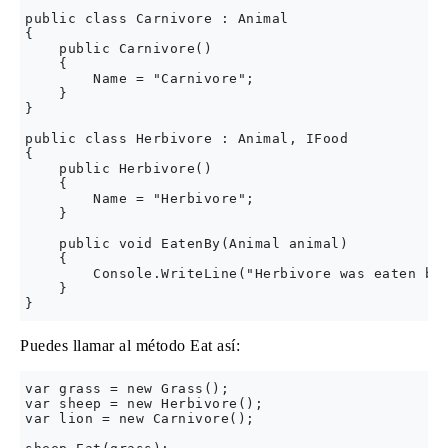
public class Carnivore : Animal

{

    public Carnivore()

    {

        Name = "Carnivore";

    }

}

public class Herbivore : Animal, IFood

{

    public Herbivore()

    {

        Name = "Herbivore";

    }

    public void EatenBy(Animal animal)

    {

        Console.WriteLine("Herbivore was eaten by:
    }

Puedes llamar al método Eat así:
var grass = new Grass();        

var sheep = new Herbivore();

var lion = new Carnivore();
