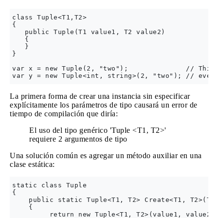
class Tuple<T1,T2>

{

   public Tuple(T1 value1, T2 value2)

   {

   }

}

var x = new Tuple(2, "two");              // This 
La primera forma de crear una instancia sin especificar
explícitamente los parámetros de tipo causará un error de
tiempo de compilación que diría:
El uso del tipo genérico 'Tuple <T1, T2>'
requiere 2 argumentos de tipo
Una solución común es agregar un método auxiliar en una
clase estática:
static class Tuple

{

    public static Tuple<T1, T2> Create<T1, T2>(T1 
    {

         return new Tuple<T1, T2>(value1, value2);