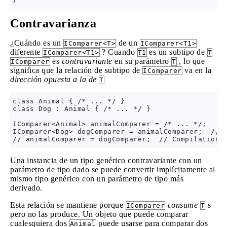
Contravarianza
¿Cuándo es un
de un
IComparer<T>
IComparer<T1>
diferente
? Cuando
es un subtipo de
IComparer<T1>
T1
T
es
contravariante
en su parámetro
, lo que
IComparer
T
significa que la relación de subtipo de
va en la
IComparer
dirección opuesta a la de
T
class Animal { /* ... */ }

class Dog : Animal { /* ... */ }

IComparer<Animal> animalComparer = /* ... */;

IComparer<Dog> dogComparer = animalComparer;  // I
Una instancia de un tipo genérico contravariante con un
parámetro de tipo dado se puede convertir implícitamente al
mismo tipo genérico con un parámetro de tipo más
derivado.
Esta relación se mantiene porque
consume
s
IComparer
T
pero no las produce. Un objeto que puede comparar
cualesquiera dos
puede usarse para comparar dos
Animal