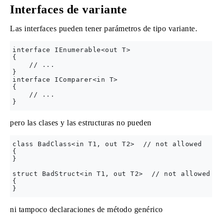
Interfaces de variante
Las interfaces pueden tener parámetros de tipo variante.
interface IEnumerable<out T>

{

    // ...

}

interface IComparer<in T>

{

    // ...

pero las clases y las estructuras no pueden
class BadClass<in T1, out T2>  // not allowed

{

}

struct BadStruct<in T1, out T2>  // not allowed

{

ni tampoco declaraciones de método genérico