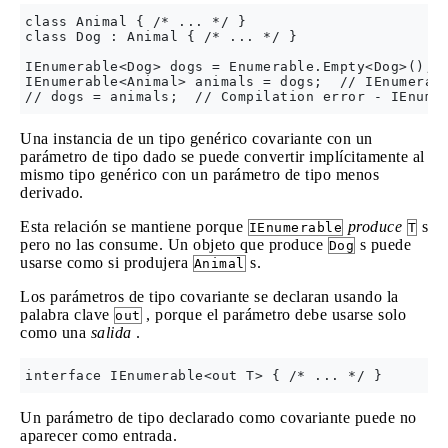
class Animal { /* ... */ }

class Dog : Animal { /* ... */ }

IEnumerable<Dog> dogs = Enumerable.Empty<Dog>();

IEnumerable<Animal> animals = dogs;  // IEnumerabl
Una instancia de un tipo genérico covariante con un
parámetro de tipo dado se puede convertir implícitamente al
mismo tipo genérico con un parámetro de tipo menos
derivado.
Esta relación se mantiene porque
produce
s
IEnumerable
T
pero no las consume. Un objeto que produce
s puede
Dog
usarse como si produjera
s.
Animal
Los parámetros de tipo covariante se declaran usando la
palabra clave
, porque el parámetro debe usarse solo
out
como una
salida
.
Un parámetro de tipo declarado como covariante puede no
aparecer como entrada.