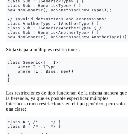
class Sub : IGeneric<Type> { }

class Sub : Generic<Type> { }

new NonGeneric().DoSomething(new Type());

// Invalid definitions and expressions:

class AnotherType : IAnotherType { }

class Sub : IGeneric<AnotherType> { }

class Sub : Generic<AnotherType> { }

Sintaxis para múltiples restricciones:
class Generic<T, T1>

    where T : IType 

    where T1 : Base, new()

{

Las restricciones de tipo funcionan de la misma manera que
la herencia, ya que es posible especificar múltiples
interfaces como restricciones en el tipo genérico, pero solo
una clase:
class A { /* ... */ }

class B { /* ... */ }
