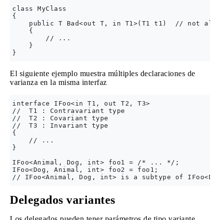
class MyClass

{

    public T Bad<out T, in T1>(T1 t1)  // not allo
    {

        // ...

    }

El siguiente ejemplo muestra múltiples declaraciones de
varianza en la misma interfaz
interface IFoo<in T1, out T2, T3>

//  T1 : Contravariant type

//  T2 : Covariant type 

//  T3 : Invariant type

{

    // ...

}

IFoo<Animal, Dog, int> foo1 = /* ... */;

IFoo<Dog, Animal, int> foo2 = foo1;  

Delegados variantes
Los delegados pueden tener parámetros de tipo variante.