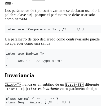
.
Dog
Los parámetros de tipo contravariante se declaran usando la
palabra clave
, porque el parámetro se debe usar solo
in
como
entrada
.
Un parámetro de tipo declarado como contravariante puede
no aparecer como una salida.
interface Bad<in T>

{

    T GetT();  // type error

Invariancia
nunca es un subtipo de un
diferente
IList<T>
IList<T1>
.
es
invariante
en su parámetro de tipo.
IList<T1>
IList
class Animal { /* ... */ }

class Dog : Animal { /* ... */ }
