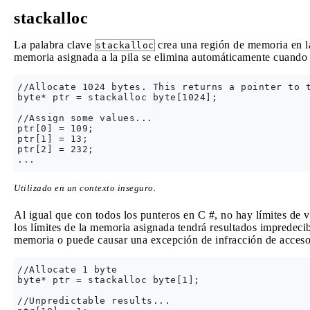
stackalloc
La palabra clave
crea una región de memoria en la
stackalloc
memoria asignada a la pila se elimina automáticamente cuando s
//Allocate 1024 bytes. This returns a pointer to t
byte* ptr = stackalloc byte[1024];

//Assign some values...

ptr[0] = 109;

ptr[1] = 13;

ptr[2] = 232;

Utilizado en un contexto inseguro.
Al igual que con todos los punteros en C #, no hay límites de ve
los límites de la memoria asignada tendrá resultados impredecib
memoria o puede causar una excepción de infracción de acceso
//Allocate 1 byte

byte* ptr = stackalloc byte[1];

//Unpredictable results...
