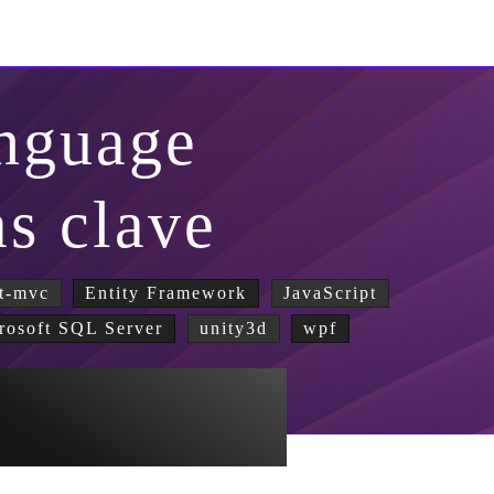
nguage
as clave
t-mvc
Entity Framework
JavaScript
rosoft SQL Server
unity3d
wpf