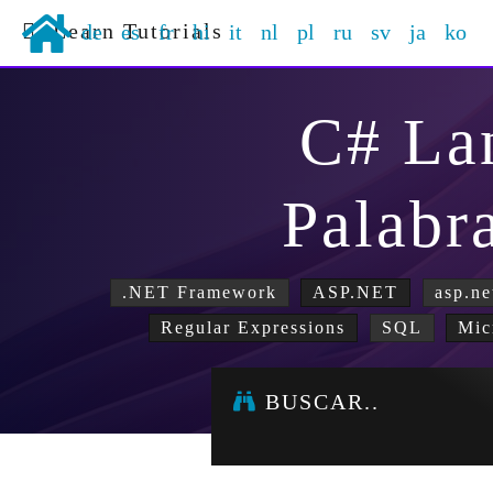
Learn Tutorials
de
es
fr
hi
it
nl
pl
ru
sv
ja
ko
C# La
Palabr
.NET Framework
ASP.NET
asp.ne
Regular Expressions
SQL
Mic
BUSCAR..