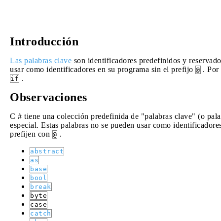
Introducción
Las palabras clave
son identificadores predefinidos y reservado
usar como identificadores en su programa sin el prefijo
. Por
@
.
if
Observaciones
C # tiene una colección predefinida de "palabras clave" (o pala
especial. Estas palabras no se pueden usar como identificadore
prefijen con
.
@
abstract
as
base
bool
break
byte
case
catch