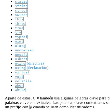
static
string
struct
switch
this
throw
true
try
typeof
uint
ulong
unchecked
unsafe
ushort
(directiva)
using
(declaración)
using
virtual
void
volatile
when
while
Aparte de estos, C # también usa algunas palabras clave para p
palabras clave contextuales. Las palabras clave contextuales s
un prefijo con
cuando se usan como identificadores.
@