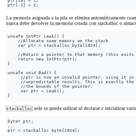
ptr[10] = 1;

La memoria asignada a la pila se elimina automáticamente cuand
nunca debe devolver la memoria creada con stackalloc o almacen
unsafe IntPtr Leak() {

    //Allocate some memory on the stack

    var ptr = stackalloc byte[1024];

    //Return a pointer to that memory (this exits 
    return new IntPtr(ptr);

}

unsafe void Bad() {

     //ptr is now an invalid pointer, using it in 
     //unpredictable results. This is exactly the 
     //the bounds of the pointer.

     var ptr = Leak();

solo se puede utilizar al declarar
e
inicializar var
stackalloc
byte* ptr;

...
