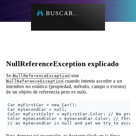
BUSCAR..
NullReferenceException explicado
Se
una
NullReferenceException
cuando intenta acceder a un
NullReferenceException
miembro no estático (propiedad, método, campo o evento)
de un objeto de referencia pero es nulo.
Car myFirstCar = new Car();

Car mySecondCar = null;

Color myFirstColor = myFirstCar.Color; // No probl
Color mySecondColor = mySecondCar.Color; // Throws
Para depurar tal excepción, es bastante fácil: en la línea