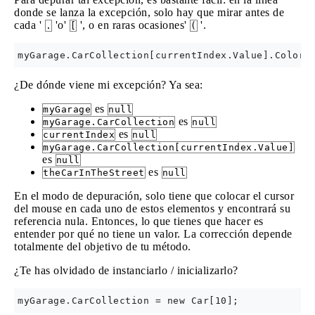
donde se lanza la excepción, solo hay que mirar antes de
cada '
'o'
', o en raras ocasiones'
'.
.
[
(
¿De dónde viene mi excepción? Ya sea:
es
myGarage
null
es
myGarage.CarCollection
null
es
currentIndex
null
myGarage.CarCollection[currentIndex.Value]
es
null
es
theCarInTheStreet
null
En el modo de depuración, solo tiene que colocar el cursor
del mouse en cada uno de estos elementos y encontrará su
referencia nula. Entonces, lo que tienes que hacer es
entender por qué no tiene un valor. La corrección depende
totalmente del objetivo de tu método.
¿Te has olvidado de instanciarlo / inicializarlo?