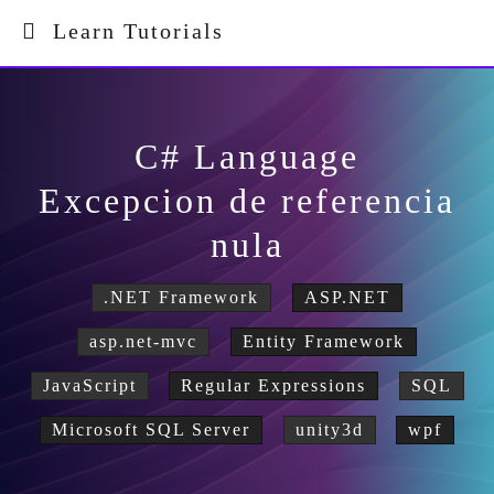
Learn Tutorials
C# Language
Excepcion de referencia
nula
.NET Framework
ASP.NET
asp.net-mvc
Entity Framework
JavaScript
Regular Expressions
SQL
Microsoft SQL Server
unity3d
wpf