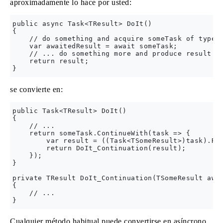
aproximadamente lo hace por usted:
public async Task<TResult> DoIt()

{

    // do something and acquire someTask of type T
    var awaitedResult = await someTask;

    // ... do something more and produce result of
    return result;

se convierte en:
public Task<TResult> DoIt()

{

    // ...

    return someTask.ContinueWith(task => {

        var result = ((Task<TSomeResult>)task).Res
        return DoIt_Continuation(result);

    });

}

private TResult DoIt_Continuation(TSomeResult awai
{

    // ...

Cualquier método habitual puede convertirse en asíncrono