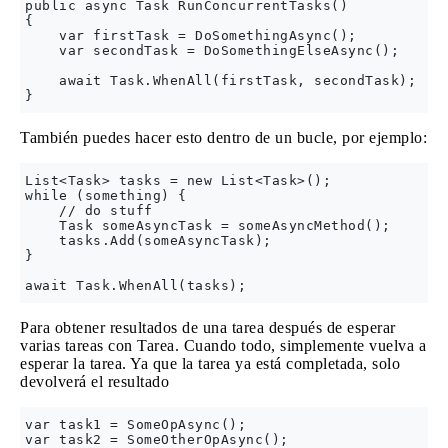
public async Task RunConcurrentTasks()

{

    var firstTask = DoSomethingAsync();

    var secondTask = DoSomethingElseAsync();

    await Task.WhenAll(firstTask, secondTask);

También puedes hacer esto dentro de un bucle, por ejemplo:
List<Task> tasks = new List<Task>();

while (something) {

    // do stuff

    Task someAsyncTask = someAsyncMethod();

    tasks.Add(someAsyncTask);

}

Para obtener resultados de una tarea después de esperar
varias tareas con Tarea. Cuando todo, simplemente vuelva a
esperar la tarea. Ya que la tarea ya está completada, solo
devolverá el resultado
var task1 = SomeOpAsync();

var task2 = SomeOtherOpAsync();
