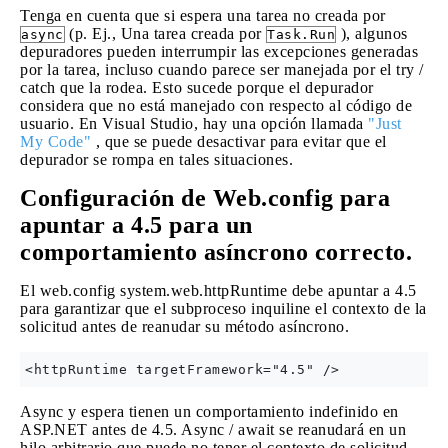
Tenga en cuenta que si espera una tarea no creada por
(p. Ej., Una tarea creada por
), algunos
async
Task.Run
depuradores pueden interrumpir las excepciones generadas
por la tarea, incluso cuando parece ser manejada por el try /
catch que la rodea. Esto sucede porque el depurador
considera que no está manejado con respecto al código de
usuario. En Visual Studio, hay una opción llamada
"Just
My Code"
, que se puede desactivar para evitar que el
depurador se rompa en tales situaciones.
Configuración de Web.config para
apuntar a 4.5 para un
comportamiento asíncrono correcto.
El web.config system.web.httpRuntime debe apuntar a 4.5
para garantizar que el subproceso inquiline el contexto de la
solicitud antes de reanudar su método asíncrono.
Async y espera tienen un comportamiento indefinido en
ASP.NET antes de 4.5. Async / await se reanudará en un
hilo arbitrario que puede no tener el contexto de solicitud.