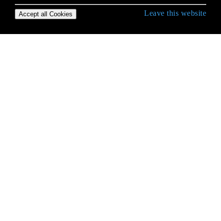
Leave this website
Accept all Cookies
Empezando con C # Language
Acceso a la carpeta compartida de la red con
nombre de usuario y contraseña.
Acceso a las bases de datos
Administración del sistema.Automation
Alias ​​de tipos incorporados
Almacenamiento en caché
Anotación de datos
Arboles de expresion
Archivo y Stream I / O
Argumentos con nombre
Argumentos nombrados y opcionales
Arrays