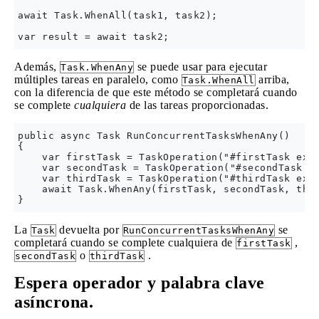
await Task.WhenAll(task1, task2);

Además,
se puede usar para ejecutar
Task.WhenAny
múltiples tareas en paralelo, como
arriba,
Task.WhenAll
con la diferencia de que este método se completará cuando
se complete
cualquiera
de las tareas proporcionadas.
public async Task RunConcurrentTasksWhenAny()

{

    var firstTask = TaskOperation("#firstTask exec
    var secondTask = TaskOperation("#secondTask ex
    var thirdTask = TaskOperation("#thirdTask exec
    await Task.WhenAny(firstTask, secondTask, thir
La
devuelta por
se
Task
RunConcurrentTasksWhenAny
completará cuando se complete cualquiera de
,
firstTask
o
.
secondTask
thirdTask
Espera operador y palabra clave
asíncrona.