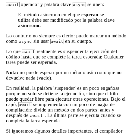
operador y palabra clave
se unen:
await
async
El método asíncrono en el que
esperan
se
utiliza debe ser modificado por la palabra clave
asíncrono.
Lo contrario no siempre es cierto: puede marcar un método
como
sin usar
en su cuerpo.
async
await
Lo que
realmente es suspender la ejecución del
await
código hasta que se complete la tarea esperada; Cualquier
tarea puede ser esperada.
Nota:
no puede esperar por un método asíncrono que no
devuelve nada (vacío).
En realidad, la palabra 'suspender' es un poco engañosa
porque no solo se detiene la ejecución, sino que el hilo
puede quedar libre para ejecutar otras operaciones. Bajo el
capó,
se implementa con un poco de magia de
await
compilación: divide un método en dos partes: antes y
después de
. La última parte se ejecuta cuando se
await
completa la tarea esperada.
Si ignoramos algunos detalles importantes, el compilador