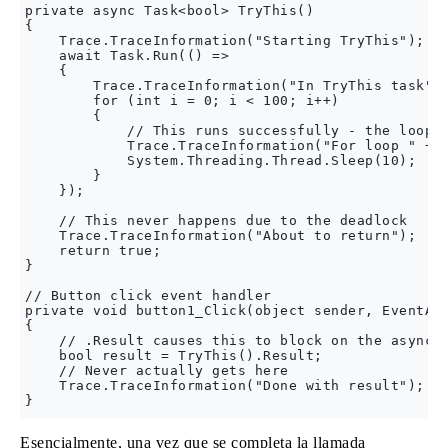
private async Task<bool> TryThis()

{

    Trace.TraceInformation("Starting TryThis");

    await Task.Run(() =>

    {

        Trace.TraceInformation("In TryThis task");
        for (int i = 0; i < 100; i++)

        {

            // This runs successfully - the loop r
            Trace.TraceInformation("For loop " + i
            System.Threading.Thread.Sleep(10);

        }

    });

    // This never happens due to the deadlock

    Trace.TraceInformation("About to return");

    return true;

}

// Button click event handler

private void button1_Click(object sender, EventArg
{

    // .Result causes this to block on the asynchr
    bool result = TryThis().Result;

    // Never actually gets here

    Trace.TraceInformation("Done with result");

Esencialmente, una vez que se completa la llamada