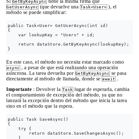
Si
tiene la misma firma que
GetByKeyAsync
(que devuelve una
), el
GetUserAsync
Task<User>
método se puede simplificar:
public Task<User> GetUserAsync(int id)

{

    var lookupKey = "Users" + id;

    return dataStore.GetByKeyAsync(lookupKey);

En este caso, el método no necesita estar marcado como
, a pesar de que está realizando una operación
async
asíncrona. La tarea devuelta por
se pasa
GetByKeyAsync
directamente al método de llamada, donde se
.
await
Importante
: Devolver la
lugar de esperarla, cambia
Task
el comportamiento de excepción del método, ya que no
lanzará la excepción dentro del método que inicia la tarea
sino en el método que la espera.
public Task SaveAsync()

{

    try {

        return dataStore.SaveChangesAsync();

    }
