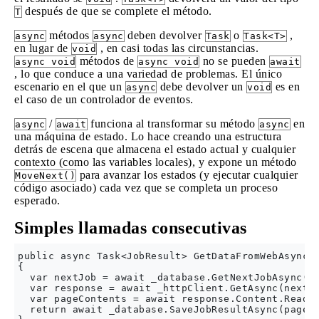
después de que se complete el método.
T
métodos
deben devolver
o
,
async
async
Task
Task<T>
en lugar de
, en casi todas las circunstancias.
void
métodos de
no se pueden
async void
async void
await
, lo que conduce a una variedad de problemas. El único
escenario en el que un
debe devolver un
es en
async
void
el caso de un controlador de eventos.
/
funciona al transformar su método
en
async
await
async
una máquina de estado. Lo hace creando una estructura
detrás de escena que almacena el estado actual y cualquier
contexto (como las variables locales), y expone un método
para avanzar los estados (y ejecutar cualquier
MoveNext()
código asociado) cada vez que se completa un proceso
esperado.
Simples llamadas consecutivas
public async Task<JobResult> GetDataFromWebAsync()
{

  var nextJob = await _database.GetNextJobAsync();
  var response = await _httpClient.GetAsync(nextJo
  var pageContents = await response.Content.ReadAs
  return await _database.SaveJobResultAsync(pageCo