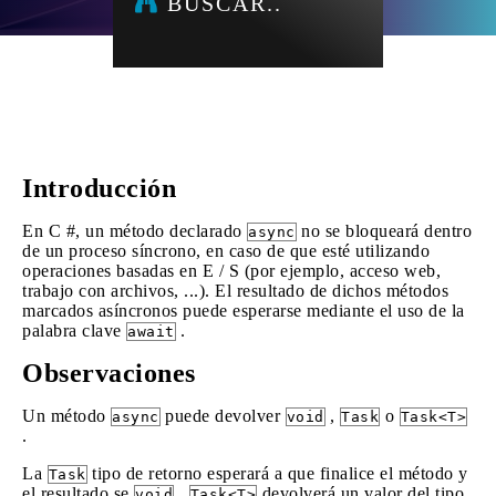
BUSCAR..
Introducción
En C #, un método declarado
no se bloqueará dentro
async
de un proceso síncrono, en caso de que esté utilizando
operaciones basadas en E / S (por ejemplo, acceso web,
trabajo con archivos, ...). El resultado de dichos métodos
marcados asíncronos puede esperarse mediante el uso de la
palabra clave
.
await
Observaciones
Un método
puede devolver
,
o
async
void
Task
Task<T>
.
La
tipo de retorno esperará a que finalice el método y
Task
el resultado se
.
devolverá un valor del tipo
void
Task<T>