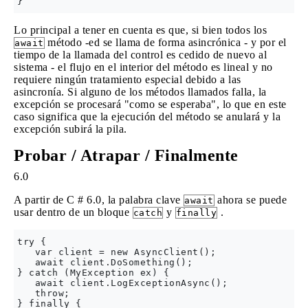
Lo principal a tener en cuenta es que, si bien todos los
método -ed se llama de forma asincrónica - y por el
await
tiempo de la llamada del control es cedido de nuevo al
sistema - el flujo en el interior del método es lineal y no
requiere ningún tratamiento especial debido a las
asincronía. Si alguno de los métodos llamados falla, la
excepción se procesará "como se esperaba", lo que en este
caso significa que la ejecución del método se anulará y la
excepción subirá la pila.
Probar / Atrapar / Finalmente
6.0
A partir de C # 6.0, la palabra clave
ahora se puede
await
usar dentro de un bloque
y
.
catch
finally
try {

   var client = new AsyncClient();

   await client.DoSomething();

} catch (MyException ex) {

   await client.LogExceptionAsync();

   throw;

} finally {
