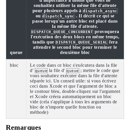
d'importance à moins que vous ne
souhaitiez utiliser la même file d'attente
pour plusieurs appels à
dispatch_async
ou
. Il décrit ce qui se
dispatch_sync
passe lorsqu'un autre bloc est placé dans
la même file d'attente.
provoquera
DISPATCH_QUEUE_CONCURRENT
l'exécution des deux blocs en même temps,
tandis que
fera
DISPATCH_QUEUE_SERIAL
attendre le second bloc pour terminer le
queue
deuxième bloc
bloc
Le code dans ce bloc s'exécutera dans la file
d'
la file d'
; mettre le code que
queue
queue
vous souhaitez exécuter dans la file d'attente
séparée ici. Un conseil utile: si vous écrivez
ceci dans Xcode et que l'argument de bloc a
le contour bleu, double-cliquez sur l'argument
et Xcode créera automatiquement un bloc
vide (cela s'applique à tous les arguments de
bloc de n'importe quelle fonction ou
méthode)
Remarques