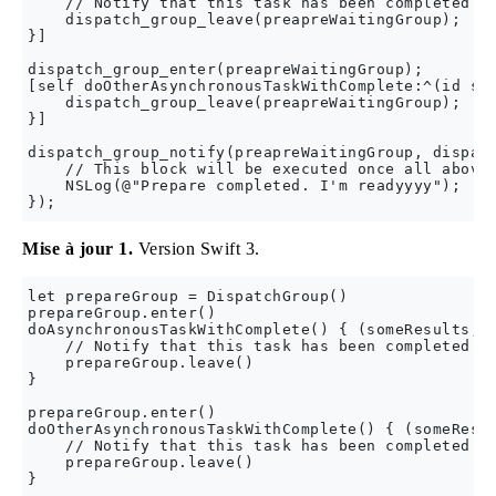
    // Notify that this task has been completed.

    dispatch_group_leave(preapreWaitingGroup);  

}]

dispatch_group_enter(preapreWaitingGroup);

[self doOtherAsynchronousTaskWithComplete:^(id som
    dispatch_group_leave(preapreWaitingGroup);  

}]

dispatch_group_notify(preapreWaitingGroup, dispatc
    // This block will be executed once all above 
    NSLog(@"Prepare completed. I'm readyyyy");

Mise à jour 1.
Version Swift 3.
let prepareGroup = DispatchGroup()

prepareGroup.enter()

doAsynchronousTaskWithComplete() { (someResults, e
    // Notify that this task has been completed.

    prepareGroup.leave()

}

prepareGroup.enter()

doOtherAsynchronousTaskWithComplete() { (someResul
    // Notify that this task has been completed.

    prepareGroup.leave()

}
