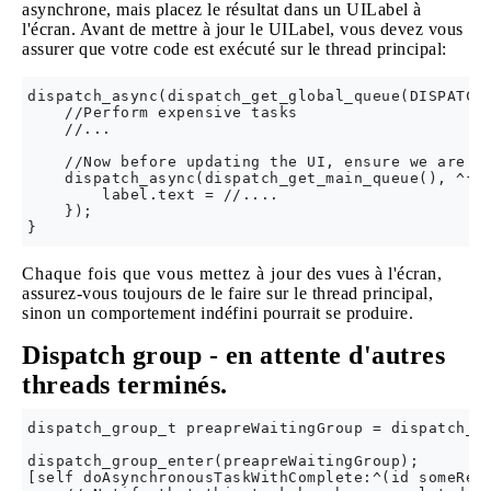
asynchrone, mais placez le résultat dans un UILabel à
l'écran. Avant de mettre à jour le UILabel, vous devez vous
assurer que votre code est exécuté sur le thread principal:
dispatch_async(dispatch_get_global_queue(DISPATCH_
    //Perform expensive tasks

    //...

    //Now before updating the UI, ensure we are ba
    dispatch_async(dispatch_get_main_queue(), ^{

        label.text = //....

    });

Chaque fois que vous mettez à jour des vues à l'écran,
assurez-vous toujours de le faire sur le thread principal,
sinon un comportement indéfini pourrait se produire.
Dispatch group - en attente d'autres
threads terminés.
dispatch_group_t preapreWaitingGroup = dispatch_gr
dispatch_group_enter(preapreWaitingGroup);

[self doAsynchronousTaskWithComplete:^(id someResu