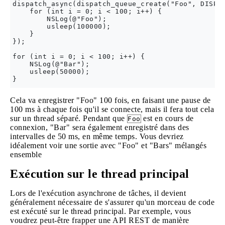
dispatch_async(dispatch_queue_create("Foo", DISPAT
    for (int i = 0; i < 100; i++) {

        NSLog(@"Foo");

        usleep(100000);

    }

});

for (int i = 0; i < 100; i++) {

    NSLog(@"Bar");

    usleep(50000);

Cela va enregistrer "Foo" 100 fois, en faisant une pause de
100 ms à chaque fois qu'il se connecte, mais il fera tout cela
sur un thread séparé. Pendant que
est en cours de
Foo
connexion, "Bar" sera également enregistré dans des
intervalles de 50 ms, en même temps. Vous devriez
idéalement voir une sortie avec "Foo" et "Bars" mélangés
ensemble
Exécution sur le thread principal
Lors de l'exécution asynchrone de tâches, il devient
généralement nécessaire de s'assurer qu'un morceau de code
est exécuté sur le thread principal. Par exemple, vous
voudrez peut-être frapper une API REST de manière