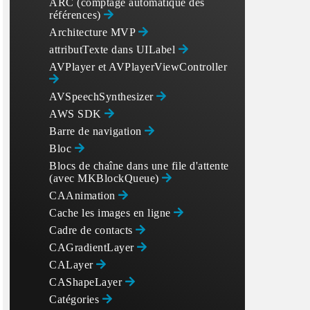
ARC (comptage automatique des
références)
Architecture MVP
attributTexte dans UILabel
AVPlayer et AVPlayerViewController
AVSpeechSynthesizer
AWS SDK
Barre de navigation
Bloc
Blocs de chaîne dans une file d'attente
(avec MKBlockQueue)
CAAnimation
Cache les images en ligne
Cadre de contacts
CAGradientLayer
CALayer
CAShapeLayer
Catégories