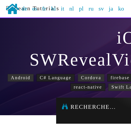
Learn Tutorials
de
es
fr
hi
it
nl
pl
ru
sv
ja
ko
i
SWRevealVi
Android
C# Language
Cordova
firebase
react-native
Swift L
RECHERCHE…