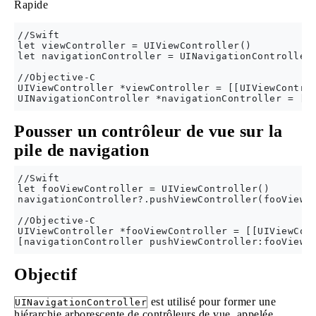
Rapide
//Swift

let viewController = UIViewController()

let navigationController = UINavigationController(
//Objective-C

UIViewController *viewController = [[UIViewControl
Pousser un contrôleur de vue sur la
pile de navigation
//Swift

let fooViewController = UIViewController()

navigationController?.pushViewController(fooViewCo
//Objective-C

UIViewController *fooViewController = [[UIViewCont
Objectif
est utilisé pour former une
UINavigationController
hiérarchie arborescente de contrôleurs de vue, appelée