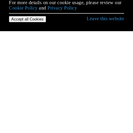
For more details on our cookie usage, please review our
Cookie Policy
and
Privacy Policy
Leave this website
Accept all Cookies
Démarrer avec iOS
3D Touch
Accessibilité
Achat in-app
AFNetworking
AirDrop
AJOUT D'UN EN-TÊTE DE PONT SWIFT
Alamofire
API de reconnaissance vocale iOS 10
API Google Adresses iOS
App Transport Security (ATS)