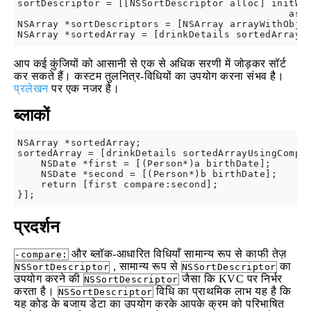
sortDescriptor = [[NSSortDescriptor alloc] initWit
                                              asce
NSArray *sortDescriptors = [NSArray arrayWithObjec
आप कई कुंजियों को आसानी से एक से अधिक सरणी में जोड़कर सॉर्ट
कर सकते हैं। कस्टम तुलनित्र-विधियों का उपयोग करना संभव है।
प्रलेखन
पर एक नजर है।
ब्लाकों
NSArray *sortedArray;

sortedArray = [drinkDetails sortedArrayUsingCompar
    NSDate *first = [(Person*)a birthDate];

    NSDate *second = [(Person*)b birthDate];

    return [first compare:second];

प्रदर्शन
और ब्लॉक-आधारित विधियाँ सामान्य रूप से काफी तेज़
-compare:
, सामान्य रूप से
का
NSSortDescriptor
NSSortDescriptor
उपयोग करने की
जैसा कि KVC पर निर्भर
NSSortDescriptor
करता है।
विधि का प्राथमिक लाभ यह है कि
NSSortDescriptor
यह कोड के बजाय डेटा का उपयोग करके आपके क्रम को परिभाषित