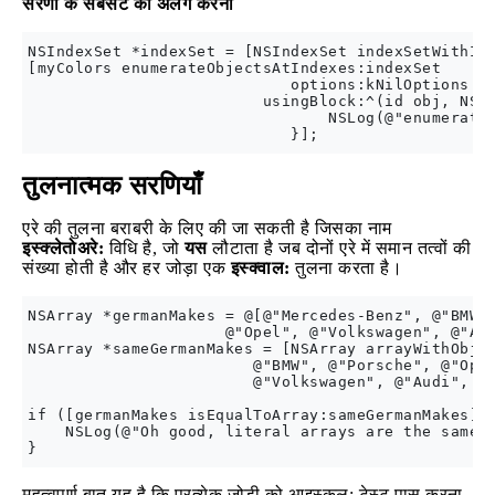
सरणी के सबसेट को अलग करना
NSIndexSet *indexSet = [NSIndexSet indexSetWithInd
[myColors enumerateObjectsAtIndexes:indexSet

                            options:kNilOptions

                         usingBlock:^(id obj, NSUI
                                NSLog(@"enumeratin
तुलनात्मक सरणियाँ
एरे की तुलना बराबरी के लिए की जा सकती है जिसका नाम
इस्क्लेतोअरे:
विधि है, जो
यस
लौटाता है जब दोनों एरे में समान तत्वों की
संख्या होती है और हर जोड़ा एक
इस्क्वाल:
तुलना करता है।
NSArray *germanMakes = @[@"Mercedes-Benz", @"BMW",
                     @"Opel", @"Volkswagen", @"Aud
NSArray *sameGermanMakes = [NSArray arrayWithObjec
                        @"BMW", @"Porsche", @"Opel
                        @"Volkswagen", @"Audi", ni
if ([germanMakes isEqualToArray:sameGermanMakes]) 
    NSLog(@"Oh good, literal arrays are the same a
महत्वपूर्ण बात यह है कि प्रत्येक जोड़ी को आइस्कल: टेस्ट पास करना