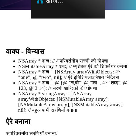
खोज…
वाक्य - विन्यास
NSArray * शब्द; // अपरिवर्तनीय सरणी की घोषणा
NSMutableArray * शब्द; // म्यूटेबल ऐरे को डिक्लेयर करना
NSArray * शब्द = [NSArray arrayWithObjects: @
"one", @ "two", nil]; // ऐरे इनिशियलाइज़ेशन सिंटैक्स
NSArray * शब्द = @ [@ "सूची", @ "का", @ "शब्द", @
123, @ 3.14]; // सरणी शाब्दिकों की घोषणा
NSArray * stringArray = [NSArray
arrayWithObjects: [NSMutableArray array],
[NSMutableArray array], [NSMutableArray array],
nil]; // बहुआयामी सरणियाँ बनाना
ऐरे बनाना
अपरिवर्तनीय सरणियाँ बनाना: