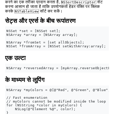
करने का एक तरीका प्रदान करता है,
सेट
NSSortDescriptor
करना आसान हो जाता है ताकि उपयोगकर्ता हेडर पंक्ति पर क्लिक
करके
सॉर्ट कर सकें।
NSTableView
सेट्स और एरर्स के बीच रूपांतरण
NSSet *set = [NSSet set];

NSArray *array = [NSArray array];

NSArray *fromSet = [set allObjects];

एक उल्टा
के माध्यम से लूपिंग
NSArray *myColors = @[@"Red", @"Green", @"Blue", @
// Fast enumeration

// myColors cannot be modified inside the loop

for (NSString *color in myColors) {

    NSLog(@"Element %@", color);

}
