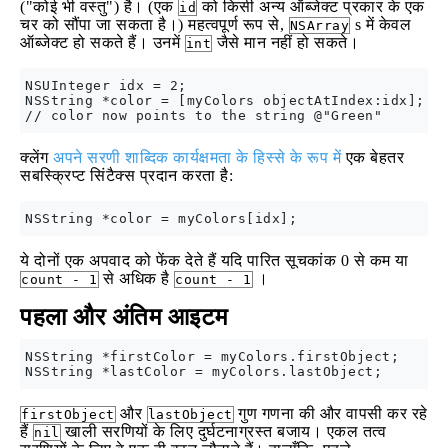
("कोई भी वस्तु") है। (एक
को किसी अन्य ऑब्जेक्ट प्रकार के एक
id
चर को सौंपा जा सकता है।) महत्वपूर्ण रूप से,
s में केवल
NSArray
ऑब्जेक्ट हो सकते हैं। उनमें
जैसे मान नहीं हो सकते।
int
NSUInteger idx = 2;

NSString *color = [myColors objectAtIndex:idx];

क्लेंग
अपने सरणी शाब्दिक कार्यक्षमता के हिस्से के रूप में
एक बेहतर
सबस्क्रिप्ट सिंटैक्स प्रदान करता है:
ये दोनों एक अपवाद को फेंक देते हैं यदि पारित सूचकांक 0 से कम या
से अधिक है
।
count - 1
count - 1
पहला और अंतिम आइटम
NSString *firstColor = myColors.firstObject;

और
गुण गणना की और वापसी कर रहे
firstObject
lastObject
हैं
खाली सरणियों के लिए दुर्घटनाग्रस्त बजाय। एकल तत्व
nil