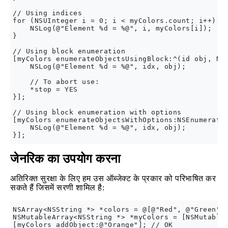
// Using indices

for (NSUInteger i = 0; i < myColors.count; i++) {

    NSLog(@"Element %d = %@", i, myColors[i]);

}

// Using block enumeration

[myColors enumerateObjectsUsingBlock:^(id obj, NSU
    NSLog(@"Element %d = %@", idx, obj);

    // To abort use:

    *stop = YES

}];

// Using block enumeration with options

[myColors enumerateObjectsWithOptions:NSEnumeratio
    NSLog(@"Element %d = %@", idx, obj);

जेनरिक का उपयोग करना
अतिरिक्त सुरक्षा के लिए हम उस ऑब्जेक्ट के प्रकार को परिभाषित कर
सकते हैं जिसमें सरणी शामिल है:
NSArray<NSString *> *colors = @[@"Red", @"Green", 
NSMutableArray<NSString *> *myColors = [NSMutableA
[myColors addObject:@"Orange"]; // OK
