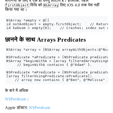
सरणियों के लिए वे एक ही वस्तु लौटाते हैं। हालाँकि, पहले
विधि को
लिए iOS 4.0 तक पेश नहीं
firstObject
NSArray
किया गया था।
NSArray *empty = @[]

id notAnObject = empty.firstObject;    // Returns 
छानने के साथ Arrays Predicates
NSArray *array = [NSArray arrayWithObjects:@"Nick"
NSPredicate *aPredicate = [NSPredicate predicateWi
NSArray *beginWithA = [array filteredArrayUsingPre
     // beginWithA contains { @"Adam" }.

NSPredicate *ePredicate = [NSPredicate predicateWi
[array filterUsingPredicate:ePredicate];

के बारे में अधिक
NSPredicate
:
Apple डॉक्टर:
NSPredicate