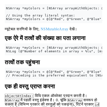
NSArray *myColors = [NSArray arrayWithObjects: @"R
// Using the array literal syntax:

म्यूटेबल सरणियों के लिए,
NSMutableArray
देखें।
एक ऐरे में तत्वों की संख्या का पता लगाना
NSArray *myColors = [NSArray arrayWithObjects: @"R
तत्वों तक पहुंचना
NSArray *myColors = @[@"Red", @"Green", @"Blue", @
एक ही वस्तु प्राप्त करना
विधि एकल ऑब्जेक्ट प्रदान करती है।
objectAtIndex:
में पहली वस्तु इंडेक्स है। 0. चूंकि
समरूप हो
NSArray
NSArray
सकता है (विभिन्न प्रकार की वस्तुओं को पकड़ना), रिटर्न प्रकार
id