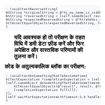
- (void)testReverseString{

NSString *originalString = @"hi_my_name_is_siddhar
NSString *reversedString = [self.someObject revers
NSString *expectedReversedString = @"htrahddis_si_
XCTAssertEqualObjects(expectedReversedString, reve
यदि आवश्यक हो तो परीक्षण के तहत
विधि में डमी डेटा फ़ीड करें और फिर
अपेक्षित और वास्तविक परिणामों की
तुलना करें।
कोड के अतुल्यकालिक ब्लॉक का परीक्षण:
- (void)testDoSomethingThatTakesSomeTime{

XCTestExpectation *completionExpectation = [self e
[self.someObject doSomethingThatTakesSomeTimesWith
    XCTAssertEqualObjects(@"result", result, @"Res
    [completionExpectation fulfill];

}];

[self waitForExpectationsWithTimeout:5.0 handler:n