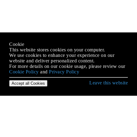
Cookie
This website stores cookies on your computer.
We use cookies to enhance your experience on our
website and deliver personalized content.
For more details on our cookie usage, please review our
Cookie Policy
and
Privacy Policy
Leave this website
Accept all Cookies
उद्देश्य-सी भाषा के साथ शुरुआत करना
BOOL / बूल / बूलियन / NSCFBoolean
enums
NSArray
NSArray