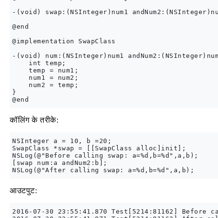
-(void) swap:(NSInteger)num1 andNum2:(NSInteger)nu
@end

@implementation SwapClass

-(void) num:(NSInteger)num1 andNum2:(NSInteger)num
    int temp;

    temp = num1;

    num1 = num2;

    num2 = temp;

}

कॉलिंग के तरीके:
NSInteger a = 10, b =20;

SwapClass *swap = [[SwapClass alloc]init];

NSLog(@"Before calling swap: a=%d,b=%d",a,b);

[swap num:a andNum2:b];

आउटपुट:
2016-07-30 23:55:41.870 Test[5214:81162] Before ca