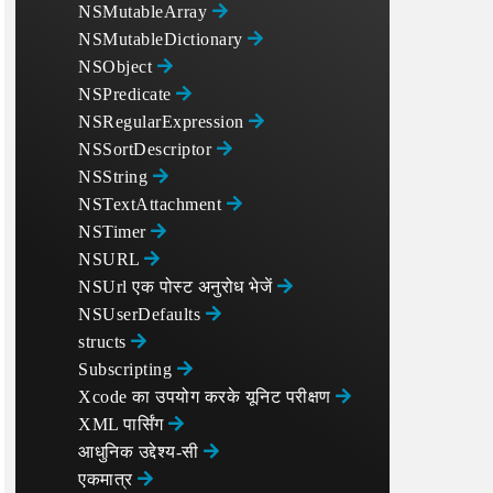
NSMutableArray
NSMutableDictionary
NSObject
NSPredicate
NSRegularExpression
NSSortDescriptor
NSString
NSTextAttachment
NSTimer
NSURL
NSUrl एक पोस्ट अनुरोध भेजें
NSUserDefaults
structs
Subscripting
Xcode का उपयोग करके यूनिट परीक्षण
XML पार्सिंग
आधुनिक उद्देश्य-सी
एकमात्र