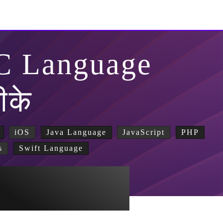
-C Language
ीके
iOS
Java Language
JavaScript
PHP
s
Swift Language