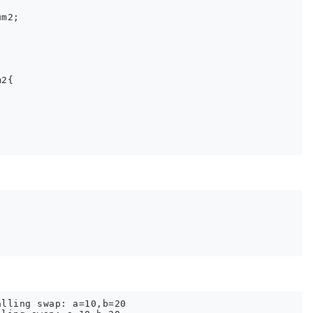
m2;

2{

lling swap: a=10,b=20
