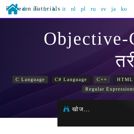
Learn Tutorials
de
es
fr
hi
it
nl
pl
ru
sv
ja
ko
Objective
तर
C Language
C# Language
C++
HTML
Regular Expression
खोज…