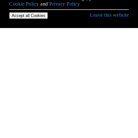
Cookie Policy
and
Privacy Policy
Leave this website
Accept all Cookies
उद्देश्य-सी भाषा के साथ शुरुआत करना
BOOL / बूल / बूलियन / NSCFBoolean
enums
NSArray
NSArray
NSAttributedString
NSCache
NSCalendar
NSData
NSDate
NSDictionary