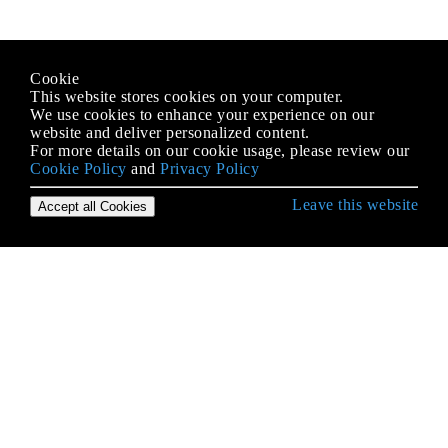
Cookie
This website stores cookies on your computer.
We use cookies to enhance your experience on our
website and deliver personalized content.
For more details on our cookie usage, please review our
Cookie Policy
and
Privacy Policy
Leave this website
Accept all Cookies
Comenzando con el lenguaje Objective-C
Análisis XML
Bloques
BOOL / bool / Boolean / NSCFBoolean
Categorías
Clases y objetos
Codificación de valor clave / Observación de valor