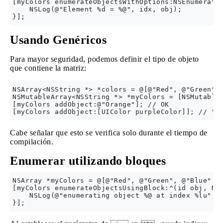
[myColors enumerateObjectsWithOptions:NSEnumeratio
    NSLog(@"Element %d = %@", idx, obj);

Usando Genéricos
Para mayor seguridad, podemos definir el tipo de objeto
que contiene la matriz:
NSArray<NSString *> *colors = @[@"Red", @"Green", 
NSMutableArray<NSString *> *myColors = [NSMutableA
[myColors addObject:@"Orange"]; // OK

Cabe señalar que esto se verifica solo durante el tiempo de
compilación.
Enumerar utilizando bloques
NSArray *myColors = @[@"Red", @"Green", @"Blue", @
[myColors enumerateObjectsUsingBlock:^(id obj, NSU
    NSLog(@"enumerating object %@ at index %lu", o