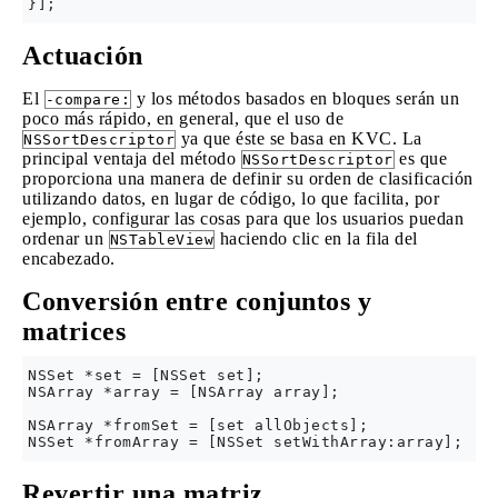
Actuación
El
y los métodos basados en bloques serán un
-compare:
poco más rápido, en general, que el uso de
ya que éste se basa en KVC. La
NSSortDescriptor
principal ventaja del método
es que
NSSortDescriptor
proporciona una manera de definir su orden de clasificación
utilizando datos, en lugar de código, lo que facilita, por
ejemplo, configurar las cosas para que los usuarios puedan
ordenar un
haciendo clic en la fila del
NSTableView
encabezado.
Conversión entre conjuntos y
matrices
NSSet *set = [NSSet set];

NSArray *array = [NSArray array];

NSArray *fromSet = [set allObjects];

Revertir una matriz