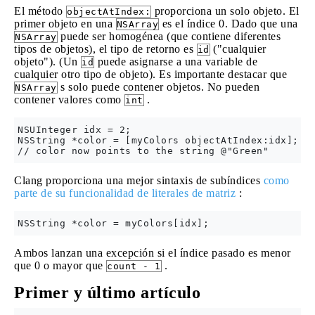
El método
proporciona un solo objeto. El
objectAtIndex:
primer objeto en una
es el índice 0. Dado que una
NSArray
puede ser homogénea (que contiene diferentes
NSArray
tipos de objetos), el tipo de retorno es
("cualquier
id
objeto"). (Un
puede asignarse a una variable de
id
cualquier otro tipo de objeto). Es importante destacar que
s solo puede contener objetos. No pueden
NSArray
contener valores como
.
int
NSUInteger idx = 2;

NSString *color = [myColors objectAtIndex:idx];

Clang proporciona una mejor sintaxis de subíndices
como
parte de su funcionalidad de literales de matriz
:
Ambos lanzan una excepción si el índice pasado es menor
que 0 o mayor que
.
count - 1
Primer y último artículo