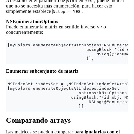
Al establecer el parámetro de
en
, puede indicar
stop
YES
que no se necesita más enumeración. para hacer esto
simplemente establece
.
&stop = YES
NSEnumerationOptions
Puede enumerar la matriz en sentido inverso y / o
concurrentemente:
[myColors enumerateObjectsWithOptions:NSEnumeratio
                               usingBlock:^(id obj
                                   NSLog(@"enumera
Enumerar subconjunto de matriz
NSIndexSet *indexSet = [NSIndexSet indexSetWithInd
[myColors enumerateObjectsAtIndexes:indexSet

                            options:kNilOptions

                         usingBlock:^(id obj, NSUI
                                NSLog(@"enumeratin
Comparando arrays
Las matrices se pueden comparar para
igualarlas con el