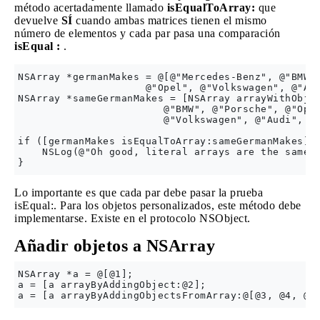
método acertadamente llamado
isEqualToArray:
que
devuelve
SÍ
cuando ambas matrices tienen el mismo
número de elementos y cada par pasa una comparación
isEqual :
.
NSArray *germanMakes = @[@"Mercedes-Benz", @"BMW",
                     @"Opel", @"Volkswagen", @"Aud
NSArray *sameGermanMakes = [NSArray arrayWithObjec
                        @"BMW", @"Porsche", @"Opel
                        @"Volkswagen", @"Audi", ni
if ([germanMakes isEqualToArray:sameGermanMakes]) 
    NSLog(@"Oh good, literal arrays are the same a
Lo importante es que cada par debe pasar la prueba
isEqual:. Para los objetos personalizados, este método debe
implementarse. Existe en el protocolo NSObject.
Añadir objetos a NSArray
NSArray *a = @[@1];

a = [a arrayByAddingObject:@2];
