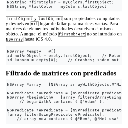
NSString *firstColor = myColors.firstObject;

y
son propiedades computadas
firstObject
lastObject
y devuelven
lugar de fallar para matrices vacías. Para
nil
matrices de elementos individuales devuelven el mismo
objeto. Aunque, el método
no se introdujo en
firstObject
hasta iOS 4.0.
NSArray
NSArray *empty = @[]

id notAnObject = empty.firstObject;    // Returns 
Filtrado de matrices con predicados
NSArray *array = [NSArray arrayWithObjects:@"Nick"
NSPredicate *aPredicate = [NSPredicate predicateWi
NSArray *beginWithA = [array filteredArrayUsingPre
     // beginWithA contains { @"Adam" }.

NSPredicate *ePredicate = [NSPredicate predicateWi
[array filterUsingPredicate:ePredicate];
