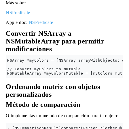
Más sobre
NSPredicate
:
Apple doc:
NSPredicate
Convertir NSArray a
NSMutableArray para permitir
modificaciones
NSArray *myColors = [NSArray arrayWithObjects: @"R
// Convert myColors to mutable

Ordenando matriz con objetos
personalizados
Método de comparación
O implementas un método de comparación para tu objeto:
- (NSComparisonResult)compare:(Person *)otherObjec