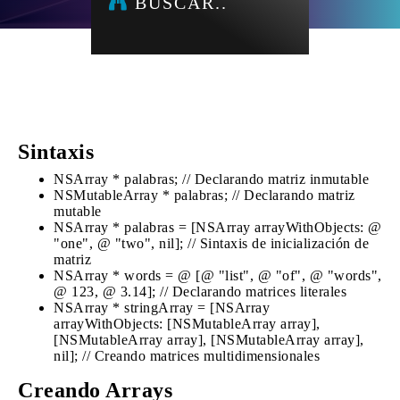
BUSCAR..
Sintaxis
NSArray * palabras; // Declarando matriz inmutable
NSMutableArray * palabras; // Declarando matriz
mutable
NSArray * palabras = [NSArray arrayWithObjects: @
"one", @ "two", nil]; // Sintaxis de inicialización de
matriz
NSArray * words = @ [@ "list", @ "of", @ "words",
@ 123, @ 3.14]; // Declarando matrices literales
NSArray * stringArray = [NSArray
arrayWithObjects: [NSMutableArray array],
[NSMutableArray array], [NSMutableArray array],
nil]; // Creando matrices multidimensionales
Creando Arrays