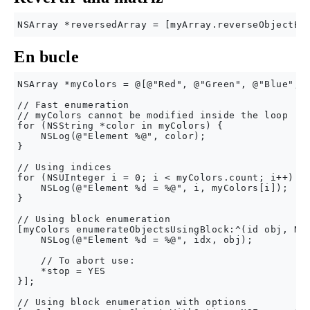
En bucle
NSArray *myColors = @[@"Red", @"Green", @"Blue", @
// Fast enumeration

// myColors cannot be modified inside the loop

for (NSString *color in myColors) {

    NSLog(@"Element %@", color);

}

// Using indices

for (NSUInteger i = 0; i < myColors.count; i++) {

    NSLog(@"Element %d = %@", i, myColors[i]);

}

// Using block enumeration

[myColors enumerateObjectsUsingBlock:^(id obj, NSU
    NSLog(@"Element %d = %@", idx, obj);

    // To abort use:

    *stop = YES

}];

// Using block enumeration with options
