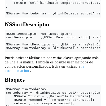
    return [self.birthDate compare:otherObject.bir
}

NSSortDescriptor
NSSortDescriptor *sortDescriptor;

sortDescriptor = [[NSSortDescriptor alloc] initWit
                                              asce
NSArray *sortDescriptors = [NSArray arrayWithObjec
Puede ordenar fácilmente por varias claves agregando más
de una a la matriz. También es posible usar métodos de
comparación personalizados. Echa un vistazo a
la
documentación
.
Bloques
NSArray *sortedArray;

sortedArray = [drinkDetails sortedArrayUsingCompar
    NSDate *first = [(Person*)a birthDate];

    NSDate *second = [(Person*)b birthDate];

    return [first compare:second];
