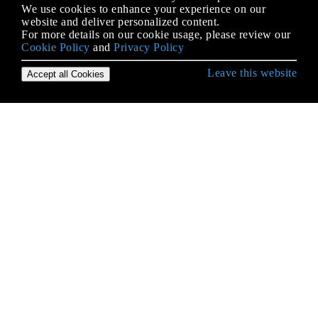
We use cookies to enhance your experience on our
website and deliver personalized content.
For more details on our cookie usage, please review our
Cookie Policy
and
Privacy Policy
Leave this website
Accept all Cookies
उद्देश्य-सी भाषा के साथ शुरुआत करना
BOOL / बूल / बूलियन / NSCFBoolean
enums
NSArray
NSArray
NSAttributedString
NSCache
NSCalendar
NSData
NSDate