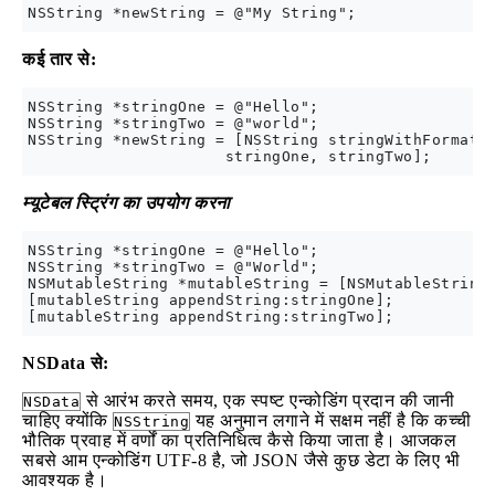
कई तार से:
NSString *stringOne = @"Hello";

NSString *stringTwo = @"world";

NSString *newString = [NSString stringWithFormat:@
म्यूटेबल स्ट्रिंग का उपयोग करना
NSString *stringOne = @"Hello";

NSString *stringTwo = @"World";

NSMutableString *mutableString = [NSMutableString 
[mutableString appendString:stringOne];

NSData से:
से आरंभ करते समय, एक स्पष्ट एन्कोडिंग प्रदान की जानी
NSData
चाहिए क्योंकि
यह अनुमान लगाने में सक्षम नहीं है कि कच्ची
NSString
भौतिक प्रवाह में वर्णों का प्रतिनिधित्व कैसे किया जाता है। आजकल
सबसे आम एन्कोडिंग UTF-8 है, जो JSON जैसे कुछ डेटा के लिए भी
आवश्यक है।