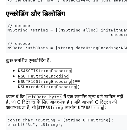
एन्कोडिंग और डिकोडिंग
// decode

NSString *string = [[NSString alloc] initWithData:
                                         encoding:
// encode

कुछ समर्थित एनकोडिंग हैं:
NSASCIIStringEncoding
NSUTF8StringEncoding
(==
NSUTF16StringEncoding
)
NSUnicodeStringEncoding
ध्यान दें कि
में एक समाप्ति शून्य वर्ण शामिल नहीं
utf8Data.bytes
है, जो C स्ट्रिंग्स के लिए आवश्यक है। यदि आपको C स्ट्रिंग की
आवश्यकता है, तो
उपयोग
:
UTF8String
UTF8String
const char *cString = [string UTF8String];
