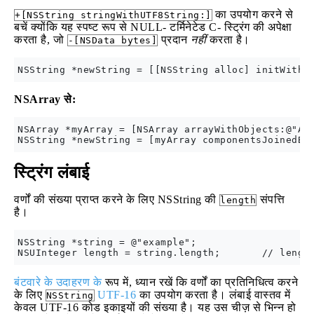
का उपयोग करने से
+[NSString stringWithUTF8String:]
बचें क्योंकि यह स्पष्ट रूप से NULL- टर्मिनेटेड C- स्ट्रिंग की अपेक्षा
करता है, जो
प्रदान
नहीं
करता है।
-[NSData bytes]
NSArray से:
NSArray *myArray = [NSArray arrayWithObjects:@"App
स्ट्रिंग लंबाई
वर्णों की संख्या प्राप्त करने के लिए NSString की
संपत्ति
length
है।
NSString *string = @"example";

बंटवारे के उदाहरण के
रूप में, ध्यान रखें कि वर्णों का प्रतिनिधित्व करने
के लिए
UTF-16
का उपयोग करता है। लंबाई वास्तव में
NSString
केवल UTF-16 कोड इकाइयों की संख्या है। यह उस चीज़ से भिन्न हो