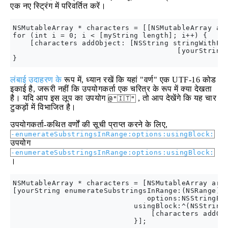
एक नए स्ट्रिंग में परिवर्तित करें।
NSMutableArray * characters = [[NSMutableArray all
for (int i = 0; i < [myString length]; i++) {

    [characters addObject: [NSString stringWithFor
                                      [yourString 
लंबाई उदाहरण के
रूप में, ध्यान रखें कि यहां "वर्ण" एक UTF-16 कोड
इकाई है, जरूरी नहीं कि उपयोगकर्ता एक चरित्र के रूप में क्या देखता
है। यदि आप इस लूप का उपयोग
, तो आप देखेंगे कि यह चार
@"🇮🇹"
टुकड़ों में विभाजित है।
उपयोगकर्ता-कथित वर्णों की सूची प्राप्त करने के लिए,
-enumerateSubstringsInRange:options:usingBlock:
उपयोग
-enumerateSubstringsInRange:options:usingBlock:
।
NSMutableArray * characters = [NSMutableArray arra
[yourString enumerateSubstringsInRange:(NSRange){0
                               options:NSStringEnu
                            usingBlock:^(NSString 
                                [characters addObj