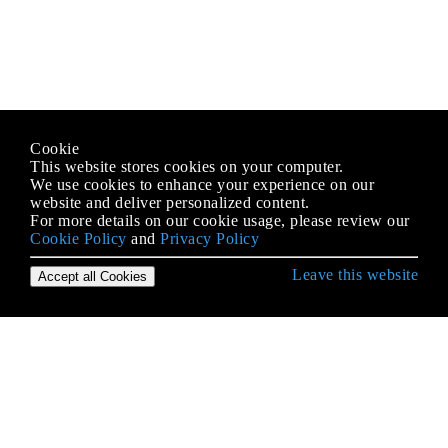
Cookie
This website stores cookies on your computer.
We use cookies to enhance your experience on our
website and deliver personalized content.
For more details on our cookie usage, please review our
Cookie Policy
and
Privacy Policy
Leave this website
Accept all Cookies
उद्देश्य-सी भाषा के साथ शुरुआत करना
BOOL / बूल / बूलियन / NSCFBoolean
enums
NSArray
NSArray