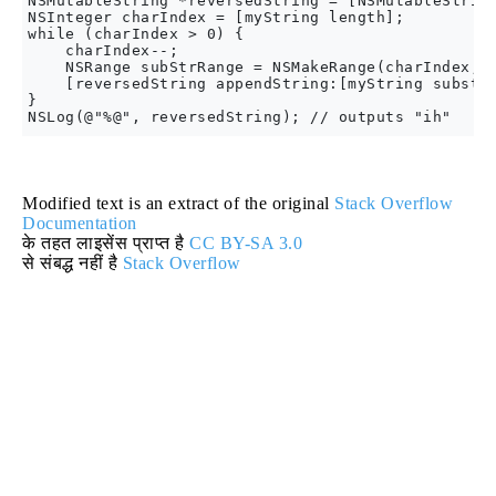
NSMutableString *reversedString = [NSMutableString
NSInteger charIndex = [myString length];

while (charIndex > 0) {

    charIndex--;

    NSRange subStrRange = NSMakeRange(charIndex, 1
    [reversedString appendString:[myString substri
}

Modified text is an extract of the original
Stack Overflow
Documentation
के तहत लाइसेंस प्राप्त है
CC BY-SA 3.0
से संबद्ध नहीं है
Stack Overflow