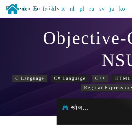
Learn Tutorials
de
es
fr
hi
it
nl
pl
ru
sv
ja
ko
Objective
NS
C Language
C# Language
C++
HTML
Regular Expression
खोज…