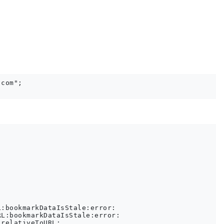
com";

:bookmarkDataIsStale:error:

L:bookmarkDataIsStale:error:

relativeToURL:
