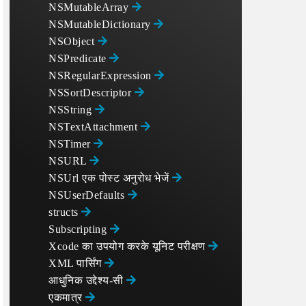
NSMutableArray
NSMutableDictionary
NSObject
NSPredicate
NSRegularExpression
NSSortDescriptor
NSString
NSTextAttachment
NSTimer
NSURL
NSUrl एक पोस्ट अनुरोध भेजें
NSUserDefaults
structs
Subscripting
Xcode का उपयोग करके यूनिट परीक्षण
XML पार्सिंग
आधुनिक उद्देश्य-सी
एकमात्र