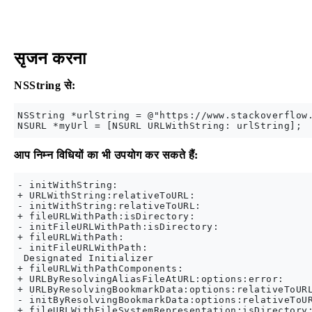
सृजन करना
NSString से:
NSString *urlString = @"https://www.stackoverflow.
आप निम्न विधियों का भी उपयोग कर सकते हैं:
- initWithString:

+ URLWithString:relativeToURL:

- initWithString:relativeToURL:

+ fileURLWithPath:isDirectory:

- initFileURLWithPath:isDirectory:

+ fileURLWithPath:

- initFileURLWithPath:

 Designated Initializer

+ fileURLWithPathComponents:

+ URLByResolvingAliasFileAtURL:options:error:

+ URLByResolvingBookmarkData:options:relativeToURL
- initByResolvingBookmarkData:options:relativeToUR
+ fileURLWithFileSystemRepresentation:isDirectory: