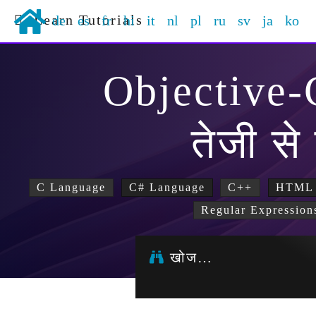
Learn Tutorials
de
es
fr
hi
it
nl
pl
ru
sv
ja
ko
Objective
तेजी से
C Language
C# Language
C++
HTML
Regular Expression
खोज…