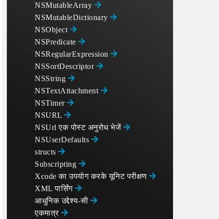
NSMutableArray
NSMutableDictionary
NSObject
NSPredicate
NSRegularExpression
NSSortDescriptor
NSString
NSTextAttachment
NSTimer
NSURL
NSUrl एक पोस्ट अनुरोध भेजें
NSUserDefaults
structs
Subscripting
Xcode का उपयोग करके यूनिट परीक्षण
XML पार्सिंग
आधुनिक उद्देश्य-सी
एकमात्र