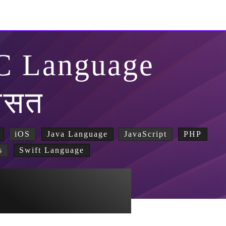
-C Language
रासत
iOS
Java Language
JavaScript
PHP
s
Swift Language