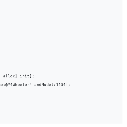
 alloc] init];        

e:@"4Wheeler" andModel:1234];

 
