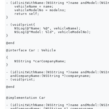
- (id)initWithName:(NSString *)name andModel:(NSIn
    vehicleName = name;

    vehicleModelNo = modelno;

    return self;

}

- (void)print{

    NSLog(@"Name: %@", vehicleName);

    NSLog(@"Model: %ld", vehicleModelNo);

}

@end

@interface Car : Vehicle

{

    NSString *carCompanyName;

}

- (id)initWithName:(NSString *)name andModel:(NSIn
  andCompanyName:(NSString *)companyname;

- (void)print;

@end

@implementation Car

- (id)initWithName:(NSString *)name andModel:(NSIn
  andCompanyName: (NSString *) companyname
