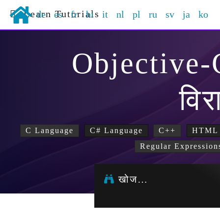
Learn Tutorials
de
es
fr
hi
it
nl
pl
ru
sv
ja
ko
Objective
वि
C Language
C# Language
C++
HTML
Regular Expression
खोज…