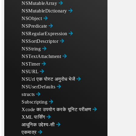
NSMutableArray
NSMutableDictionary
NSObject
NSPredicate
NSRegularExpression
NSSortDescriptor
NSString
NSTextAttachment
NSTimer
NSURL
NSUrl एक पोस्ट अनुरोध भेजें
NSUserDefaults
structs
Subscripting
Xcode का उपयोग करके यूनिट परीक्षण
XML पार्सिंग
आधुनिक उद्देश्य-सी
एकमात्र