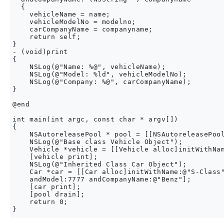
  {

    vehicleName = name;

    vehicleModelNo = modelno;

    carCompanyName = companyname;

    return self;

}

- (void)print

{

    NSLog(@"Name: %@", vehicleName);

    NSLog(@"Model: %ld", vehicleModelNo);

    NSLog(@"Company: %@", carCompanyName);

}

@end

int main(int argc, const char * argv[])

{

    NSAutoreleasePool * pool = [[NSAutoreleasePool
    NSLog(@"Base class Vehicle Object");

    Vehicle *vehicle = [[Vehicle alloc]initWithNam
    [vehicle print];

    NSLog(@"Inherited Class Car Object");

    Car *car = [[Car alloc]initWithName:@"S-Class"
    andModel:7777 andCompanyName:@"Benz"];

    [car print];        

    [pool drain];

    return 0;
