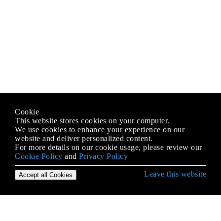
Cookie
This website stores cookies on your computer.
We use cookies to enhance your experience on our
website and deliver personalized content.
For more details on our cookie usage, please review our
Cookie Policy
and
Privacy Policy
Leave this website
Accept all Cookies
उद्देश्य-सी भाषा के साथ शुरुआत करना
BOOL / बूल / बूलियन / NSCFBoolean