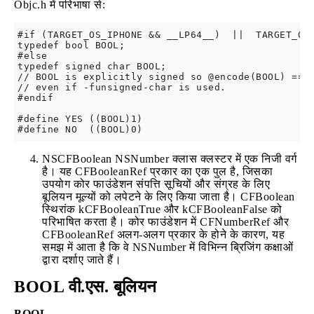
Objc.h में परिभाषा से:
#if (TARGET_OS_IPHONE && __LP64__)  ||  TARGET_OS_
typedef bool BOOL;

#else

typedef signed char BOOL; 

// BOOL is explicitly signed so @encode(BOOL) == "
// even if -funsigned-char is used.

#endif

#define YES ((BOOL)1)

NSCFBoolean NSNumber क्लास क्लस्टर में एक निजी वर्ग
है। यह CFBooleanRef प्रकार का एक पुल है, जिसका
उपयोग कोर फाउंडेशन संपत्ति सूचियों और संग्रह के लिए
बूलियन मूल्यों को लपेटने के लिए किया जाता है। CFBoolean
स्थिरांक kCFBooleanTrue और kCFBooleanFalse को
परिभाषित करता है। कोर फाउंडेशन में CFNumberRef और
CFBooleanRef अलग-अलग प्रकार के होने के कारण, यह
समझ में आता है कि वे NSNumber में विभिन्न ब्रिजिंग कक्षाओं
द्वारा दर्शाए जाते हैं।
BOOL वी.एस. बूलियन
BOOL