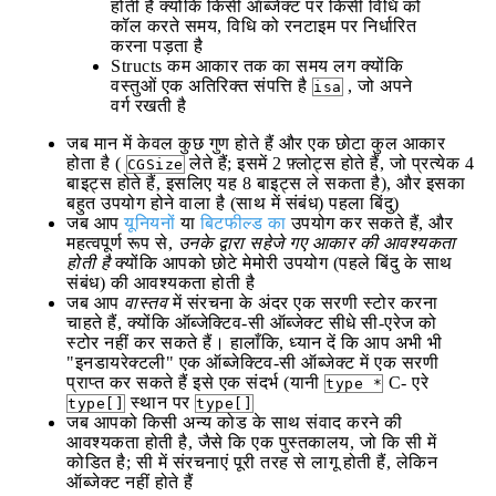
होती हैं क्योंकि किसी ऑब्जेक्ट पर किसी विधि को
कॉल करते समय, विधि को रनटाइम पर निर्धारित
करना पड़ता है
Structs कम आकार तक का समय लग क्योंकि
वस्तुओं एक अतिरिक्त संपत्ति है
, जो अपने
isa
वर्ग रखती है
जब मान में केवल कुछ गुण होते हैं और एक छोटा कुल आकार
होता है (
लेते हैं; इसमें 2 फ़्लोट्स होते हैं, जो प्रत्येक 4
CGSize
बाइट्स होते हैं, इसलिए यह 8 बाइट्स ले सकता है), और इसका
बहुत उपयोग होने वाला है (साथ में संबंध) पहला बिंदु)
जब आप
यूनियनों
या
बिटफील्ड का
उपयोग कर सकते हैं, और
महत्वपूर्ण रूप से,
उनके द्वारा सहेजे गए आकार की आवश्यकता
होती है
क्योंकि आपको छोटे मेमोरी उपयोग (पहले बिंदु के साथ
संबंध) की आवश्यकता होती है
जब आप
वास्तव
में संरचना के अंदर एक सरणी स्टोर करना
चाहते हैं, क्योंकि ऑब्जेक्टिव-सी ऑब्जेक्ट सीधे सी-एरेज को
स्टोर नहीं कर सकते हैं। हालाँकि, ध्यान दें कि आप अभी भी
"इनडायरेक्टली" एक ऑब्जेक्टिव-सी ऑब्जेक्ट में एक सरणी
प्राप्त कर सकते हैं इसे एक संदर्भ (यानी
C- एरे
type *
स्थान पर
type[]
type[]
जब आपको किसी अन्य कोड के साथ संवाद करने की
आवश्यकता होती है, जैसे कि एक पुस्तकालय, जो कि सी में
कोडित है; सी में संरचनाएं पूरी तरह से लागू होती हैं, लेकिन
ऑब्जेक्ट नहीं होते हैं