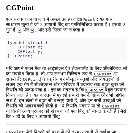
CGPoint
एक संरचना का वास्तव में अच्छा उदाहरण
; यह एक
CGPoint
साधारण मूल्य है जो 2-आयामी बिंदु का प्रतिनिधित्व करता है। इसके 2
गुण हैं,
और
, और इसे लिखा जा सकता है
x
y
typedef struct {

    CGFloat x;

    CGFloat y;

यदि आपने पहले मैक या आईओएस ऐप डेवलपमेंट के लिए ऑब्जेक्टिव-सी
का उपयोग किया है, तो आप लगभग निश्चित रूप से
आ
CGPoint
सकते हैं;
ने स्क्रीन पर मौजूद वस्तुओं और नियंत्रणों से
CGPoint
लेकर एक गेम में ऑब्जेक्ट्स और ग्रेडिएंट में बदलाव तक बहुत कुछ की
स्थिति को पकड़ रखा है। इसका मतलब है कि
बहुत उपयोग
CGPoint
किया जाता है। यह वास्तव में प्रदर्शन-भारी गेम के साथ और भी अधिक
सच है; इन खेलों में बहुत सी वस्तुएं होती हैं, और इन सभी वस्तुओं को
स्थिति की आवश्यकता होती है। ये स्थिति अक्सर या तो
,
CGPoint
या किसी अन्य प्रकार की संरचना जो एक बिंदु को व्यक्त करती है (जैसे
कि 3 डी के लिए 3-आयामी बिंदु)।
जैसे बिंदुओं को वस्तुओं की तरह आसानी से दर्शाया जा
CGPoint