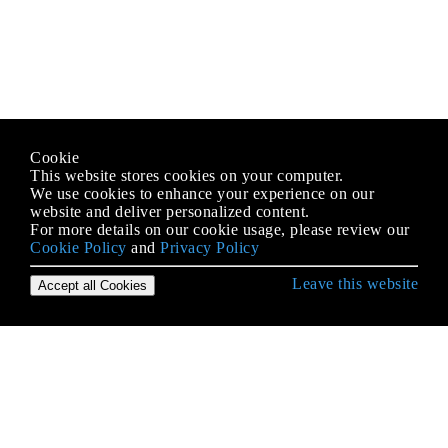
Cookie
This website stores cookies on your computer.
We use cookies to enhance your experience on our
website and deliver personalized content.
For more details on our cookie usage, please review our
Cookie Policy
and
Privacy Policy
Leave this website
Accept all Cookies
उद्देश्य-सी भाषा के साथ शुरुआत करना
BOOL / बूल / बूलियन / NSCFBoolean
enums
NSArray