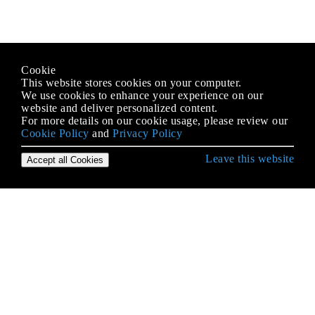
Cookie
This website stores cookies on your computer.
We use cookies to enhance your experience on our
website and deliver personalized content.
For more details on our cookie usage, please review our
Cookie Policy
and
Privacy Policy
Leave this website
Accept all Cookies
Démarrer avec le langage C
- classification et conversion des personnages
Affirmation
Arguments de ligne de commande
Arguments variables
Assemblage en ligne