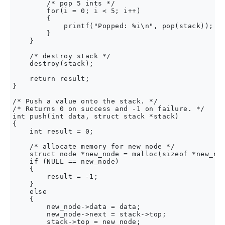
        /* pop 5 ints */

        for(i = 0; i < 5; i++)

        {

            printf("Popped: %i\n", pop(stack));

        }

    }

    /* destroy stack */

    destroy(stack);

    return result;

}

/* Push a value onto the stack. */

/* Returns 0 on success and -1 on failure. */

int push(int data, struct stack *stack)

{

    int result = 0;

    /* allocate memory for new node */

    struct node *new_node = malloc(sizeof *new_nod
    if (NULL == new_node)

    {

        result = -1;

    }

    else

    {

        new_node->data = data;

        new_node->next = stack->top;

        stack->top = new_node;
