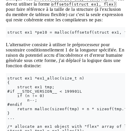
devez utiliser la forme
offsetof(struct ex1, flex)
pour faire référence à la taille de la structure (à l'exclusion
du membre de tableau flexible) car c'est la seule expression
qui reste cohérente entre les compilateurs ne pas:
L'alternative consiste à utiliser le préprocesseur pour
soustraire conditionnellement 1 de la longueur spécifiée. En
raison du potentiel accru d'incohérence et d'erreur humaine
générale sous cette forme, j'ai déplacé la logique dans une
fonction distincte:
struct ex1 *ex1_alloc(size_t n)

{

    struct ex1 tmp;

#if __STDC_VERSION__ < 199901L

    if (n != 0)

        n--;

#endif

    return malloc(sizeof(tmp) + n * sizeof(tmp.fle
}

...

/* allocate an ex1 object with "flex" array of len