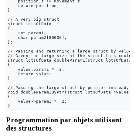
    position.z += movement.z;

    return position;

}

// A very big struct

struct lotsOfData

{

    int param1;

    char param2[80000];

};

// Passing and returning a large struct by value, 
// Given the large size of the struct this could e
struct lotsOfData doubleParam1(struct lotsOfData v
{

    value.param1 *= 2;

    return value;

}

// Passing the large struct by pointer instead, fa
void doubleParam1ByPtr(struct lotsOfData *value)

{

    value->param1 *= 2;

Programmation par objets utilisant
des structures