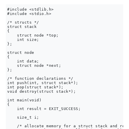
#include <stdlib.h>

#include <stdio.h>

/* structs */

struct stack

{

    struct node *top;

    int size;

};

struct node

{

    int data;

    struct node *next;

};

/* function declarations */

int push(int, struct stack*);

int pop(struct stack*);

void destroy(struct stack*);

int main(void)

{

    int result = EXIT_SUCCESS;

    size_t i;

    /* allocate memory for a struct stack and reco