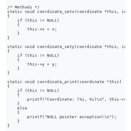
/* Methods */

static void coordinate_setx(coordinate *this, int 
{

    if (this != NULL)

    {    

        this->x = x;

    }

}

static void coordinate_sety(coordinate *this, int 
{

    if (this != NULL)

    {

        this->y = y;

    }

}

static void coordinate_print(coordinate *this)

{

    if (this != NULL)

    {

        printf("Coordinate: (%i, %i)\n", this->x, 
    }

    else

    {

        printf("NULL pointer exception!\n");

    }
