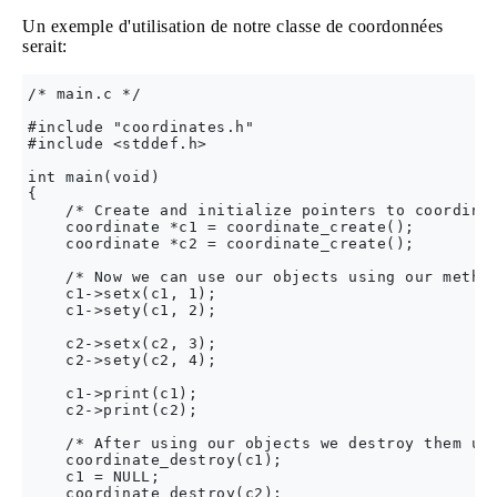
Un exemple d'utilisation de notre classe de coordonnées
serait:
/* main.c */

#include "coordinates.h"

#include <stddef.h>

int main(void) 

{

    /* Create and initialize pointers to coordinat
    coordinate *c1 = coordinate_create();

    coordinate *c2 = coordinate_create();

    /* Now we can use our objects using our method
    c1->setx(c1, 1);

    c1->sety(c1, 2);

    c2->setx(c2, 3);

    c2->sety(c2, 4);

    c1->print(c1);

    c2->print(c2);

    /* After using our objects we destroy them usi
    coordinate_destroy(c1);

    c1 = NULL;

    coordinate_destroy(c2);
