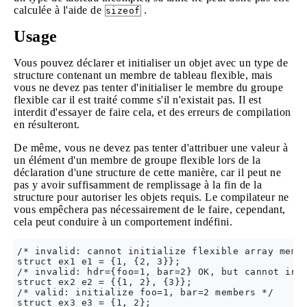
calculée à l'aide de
.
sizeof
Usage
Vous pouvez déclarer et initialiser un objet avec un type de
structure contenant un membre de tableau flexible, mais
vous ne devez pas tenter d'initialiser le membre du groupe
flexible car il est traité comme s'il n'existait pas. Il est
interdit d'essayer de faire cela, et des erreurs de compilation
en résulteront.
De même, vous ne devez pas tenter d'attribuer une valeur à
un élément d'un membre de groupe flexible lors de la
déclaration d'une structure de cette manière, car il peut ne
pas y avoir suffisamment de remplissage à la fin de la
structure pour autoriser les objets requis. Le compilateur ne
vous empêchera pas nécessairement de le faire, cependant,
cela peut conduire à un comportement indéfini.
/* invalid: cannot initialize flexible array membe
struct ex1 e1 = {1, {2, 3}};

/* invalid: hdr={foo=1, bar=2} OK, but cannot init
struct ex2 e2 = {{1, 2}, {3}};

/* valid: initialize foo=1, bar=2 members */

struct ex3 e3 = {1, 2};
