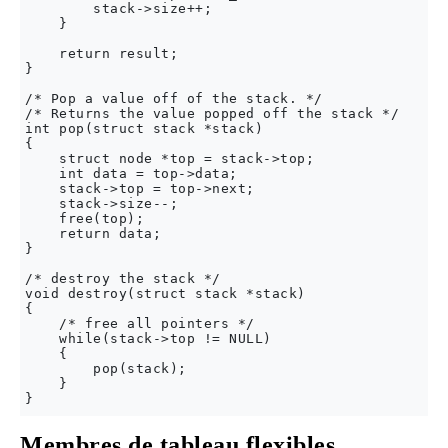
        stack->size++;

    }

    return result;

}

/* Pop a value off of the stack. */

/* Returns the value popped off the stack */

int pop(struct stack *stack)

{

    struct node *top = stack->top;

    int data = top->data;

    stack->top = top->next;

    stack->size--;

    free(top);

    return data;

}

/* destroy the stack */

void destroy(struct stack *stack)

{

    /* free all pointers */

    while(stack->top != NULL)

    {

        pop(stack);

    }

Membres de tableau flexibles