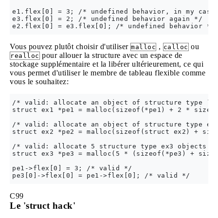
e1.flex[0] = 3; /* undefined behavior, in my case 
e3.flex[0] = 2; /* undefined behavior again */

Vous pouvez plutôt choisir d'utiliser
,
ou
malloc
calloc
pour allouer la structure avec un espace de
realloc
stockage supplémentaire et la libérer ultérieurement, ce qui
vous permet d'utiliser le membre de tableau flexible comme
vous le souhaitez:
/* valid: allocate an object of structure type `ex
struct ex1 *pe1 = malloc(sizeof(*pe1) + 2 * sizeof
/* valid: allocate an object of structure type ex2
struct ex2 *pe2 = malloc(sizeof(struct ex2) + size
/* valid: allocate 5 structure type ex3 objects al
struct ex3 *pe3 = malloc(5 * (sizeof(*pe3) + sizeo
pe1->flex[0] = 3; /* valid */

C99
Le 'struct hack'