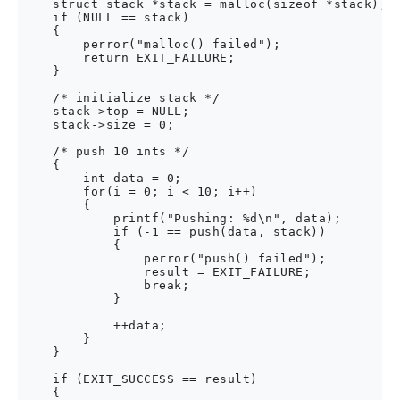
    struct stack *stack = malloc(sizeof *stack);

    if (NULL == stack)

    {

        perror("malloc() failed");

        return EXIT_FAILURE;

    }

    /* initialize stack */

    stack->top = NULL;

    stack->size = 0;

    /* push 10 ints */

    {

        int data = 0;

        for(i = 0; i < 10; i++)

        {

            printf("Pushing: %d\n", data);

            if (-1 == push(data, stack))

            {

                perror("push() failed");

                result = EXIT_FAILURE;

                break;

            }

            ++data;

        }

    }

    if (EXIT_SUCCESS == result)

    {
