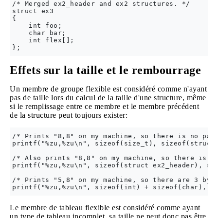
/* Merged ex2_header and ex2 structures. */

struct ex3 

{

    int foo;

    char bar;

    int flex[];

Effets sur la taille et le rembourrage
Un membre de groupe flexible est considéré comme n'ayant
pas de taille lors du calcul de la taille d'une structure, même
si le remplissage entre ce membre et le membre précédent
de la structure peut toujours exister:
/* Prints "8,8" on my machine, so there is no padd
printf("%zu,%zu\n", sizeof(size_t), sizeof(struct 
/* Also prints "8,8" on my machine, so there is no
printf("%zu,%zu\n", sizeof(struct ex2_header), siz
/* Prints "5,8" on my machine, so there are 3 byte
Le membre de tableau flexible est considéré comme ayant
un type de tableau incomplet, sa taille ne peut donc pas être