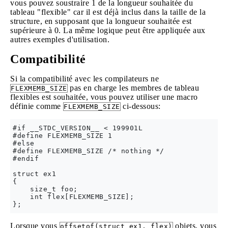
vous pouvez soustraire 1 de la longueur souhaitée du
tableau "flexible" car il est déjà inclus dans la taille de la
structure, en supposant que la longueur souhaitée est
supérieure à 0. La même logique peut être appliquée aux
autres exemples d'utilisation.
Compatibilité
Si la compatibilité avec les compilateurs ne
pas en charge les membres de tableau
FLEXMEMB_SIZE
flexibles est souhaitée, vous pouvez utiliser une macro
définie comme
ci-dessous:
FLEXMEMB_SIZE
#if __STDC_VERSION__ < 199901L

#define FLEXMEMB_SIZE 1

#else

#define FLEXMEMB_SIZE /* nothing */

#endif

struct ex1 

{

    size_t foo;

    int flex[FLEXMEMB_SIZE];

Lorsque vous
objets, vous
offsetof(struct ex1, flex)