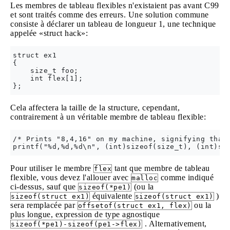
Les membres de tableau flexibles n'existaient pas avant C99
et sont traités comme des erreurs. Une solution commune
consiste à déclarer un tableau de longueur 1, une technique
appelée «struct hack»:
struct ex1 

{

    size_t foo;

    int flex[1];

Cela affectera la taille de la structure, cependant,
contrairement à un véritable membre de tableau flexible:
/* Prints "8,4,16" on my machine, signifying that 
Pour utiliser le membre
tant que membre de tableau
flex
flexible, vous devez l'allouer avec
comme indiqué
malloc
ci-dessus, sauf que
(ou la
sizeof(*pe1)
équivalente
)
sizeof(struct ex1)
sizeof(struct ex1)
sera remplacée par
ou la
offsetof(struct ex1, flex)
plus longue, expression de type agnostique
. Alternativement,
sizeof(*pe1)-sizeof(pe1->flex)