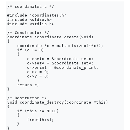
/* coordinates.c */

#include "coordinates.h"

#include <stdio.h>

#include <stdlib.h>

/* Constructor */

coordinate *coordinate_create(void)

{

    coordinate *c = malloc(sizeof(*c));

    if (c != 0)

    {

        c->setx = &coordinate_setx;

        c->sety = &coordinate_sety;

        c->print = &coordinate_print;

        c->x = 0;

        c->y = 0;

    }

    return c;

}

/* Destructor */

void coordinate_destroy(coordinate *this)

{

    if (this != NULL)

    {

        free(this);  

    }  

}
