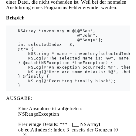
einer Datei, die nicht vorhanden ist. Weil bei der normalen
Ausführung eines Programms Fehler erwartet werden.
Beispiel:
    NSArray *inventory = @[@"Sam",

                           @"John",

                           @"Sanju"];

    int selectedIndex = 3;

    @try {

        NSString * name = inventory[selectedIndex]
        NSLog(@"The selected Name is: %@", name);

    } @catch(NSException *theException) {

        NSLog(@"An exception occurred: %@", theExc
        NSLog(@"Here are some details: %@", theExc
    } @finally {

        NSLog(@"Executing finally block");

AUSGABE:
Eine Ausnahme ist aufgetreten:
NSRangeException
Hier einige Details: *** - [__ NSArrayI
objectAtIndex:]: Index 3 jenseits der Grenzen [0
.. 2]