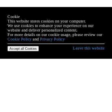
Cookie
This website stores cookies on your computer.
We use cookies to enhance your experience on our
website and deliver personalized content.
For more details on our cookie usage, please review our
Cookie Policy
and
Privacy Policy
Leave this website
Accept all Cookies
Erste Schritte mit Objective-C Language
Aufzählungen
Blöcke
BOOL / bool / Boolean / NSCFBoolean
Deklarieren Sie Klassenmethoden und
Instanzmethoden
Eigenschaften
Erbe