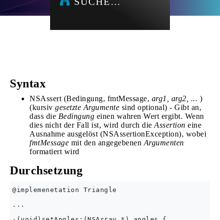
SUCHE…
Syntax
NSAssert (Bedingung, fmtMessage,
arg1, arg2, ...
)
(kursiv
gesetzte Argumente
sind optional) - Gibt an,
dass die
Bedingung
einen wahren Wert ergibt. Wenn
dies nicht der Fall ist, wird durch die
Assertion
eine
Ausnahme ausgelöst (NSAssertionException), wobei
fmtMessage
mit den angegebenen
Argumenten
formatiert wird
Durchsetzung
@implemenetation Triangle

...

-(void)setAngles:(NSArray *)_angles {
