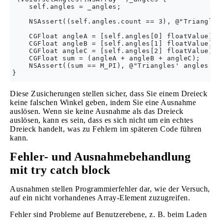
    self.angles = _angles;

    NSAssert((self.angles.count == 3), @"Triangles
    CGFloat angleA = [self.angles[0] floatValue];

    CGFloat angleB = [self.angles[1] floatValue];

    CGFloat angleC = [self.angles[2] floatValue];

    CGFloat sum = (angleA + angleB + angleC);

    NSAssert((sum == M_PI), @"Triangles' angles mu
Diese Zusicherungen stellen sicher, dass Sie einem Dreieck
keine falschen Winkel geben, indem Sie eine Ausnahme
auslösen. Wenn sie keine Ausnahme als das Dreieck
auslösen, kann es sein, dass es sich nicht um ein echtes
Dreieck handelt, was zu Fehlern im späteren Code führen
kann.
Fehler- und Ausnahmebehandlung
mit try catch block
Ausnahmen stellen Programmierfehler dar, wie der Versuch,
auf ein nicht vorhandenes Array-Element zuzugreifen.
Fehler sind Probleme auf Benutzerebene, z. B. beim Laden