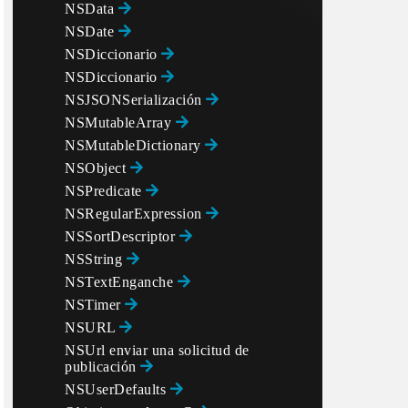
NSData
NSDate
NSDiccionario
NSDiccionario
NSJSONSerialización
NSMutableArray
NSMutableDictionary
NSObject
NSPredicate
NSRegularExpression
NSSortDescriptor
NSString
NSTextEnganche
NSTimer
NSURL
NSUrl enviar una solicitud de
publicación
NSUserDefaults