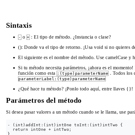
Sintaxis
o
: El tipo de método. ¿Instancia o clase?
-
+
(): Donde va el tipo de retorno. ¡Usa void si no quieres 
El siguiente es el nombre del método. Use camelCase y h
Si tu método necesita parámetros, ¡ahora es el momento! 
función como esta
. Todos los 
:(type)parameterName
parameterLabel:(type)parameterName
¿Qué hace tu método? ¡Ponlo todo aquí, entre llaves {}!
Parámetros del método
Si desea pasar valores a un método cuando se le llama, use par
- (int)addInt:(int)intOne toInt:(int)intTwo {

  return intOne + intTwo;
