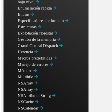
bajo nivel
Enumeración rápida
Enums
Especificadores de formato
Estructuras
Explotación florestal
Gestión de la memoria
Grand Central Dispatch
Herencia
Macros predefinidas
Manejo de errores
Métodos
Multihilo
NSArray
NSArray
NSAttributedString
NSCache
NSCalendar