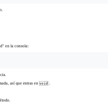
o.
d" en la consola:
cia.
nada, así que entras en
.
void
étodo.