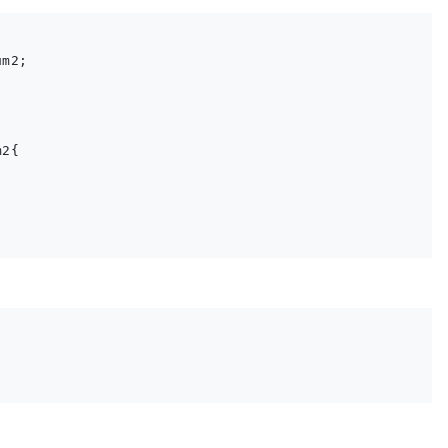
m2;

2{
