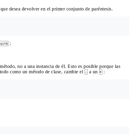
que desea devolver en el primer conjunto de paréntesis.
;
turn
 método, no a una instancia de él. Esto es posible porque las
étodo como un método de clase, cambie el
a un
:
-
+