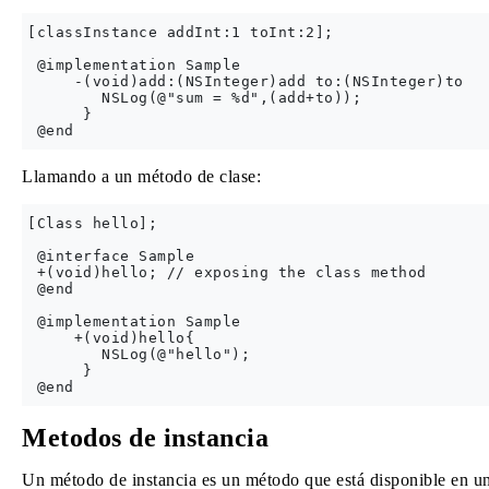
[classInstance addInt:1 toInt:2];

 @implementation Sample

     -(void)add:(NSInteger)add to:(NSInteger)to

        NSLog(@"sum = %d",(add+to));

      }

Llamando a un método de clase:
[Class hello];

 @interface Sample

 +(void)hello; // exposing the class method

 @end

 @implementation Sample

     +(void)hello{

        NSLog(@"hello");

      }

Metodos de instancia
Un método de instancia es un método que está disponible en una