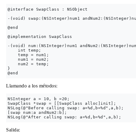
@interface SwapClass : NSObject

-(void) swap:(NSInteger)num1 andNum2:(NSInteger)nu
@end

@implementation SwapClass

-(void) num:(NSInteger)num1 andNum2:(NSInteger)num
    int temp;

    temp = num1;

    num1 = num2;

    num2 = temp;

}

Llamando a los métodos:
NSInteger a = 10, b =20;

SwapClass *swap = [[SwapClass alloc]init];

NSLog(@"Before calling swap: a=%d,b=%d",a,b);

[swap num:a andNum2:b];

Salida: