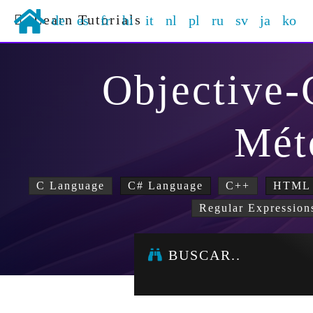
Learn Tutorials
de
es
fr
hi
it
nl
pl
ru
sv
ja
ko
Objective
Mét
C Language
C# Language
C++
HTML
Regular Expression
BUSCAR..