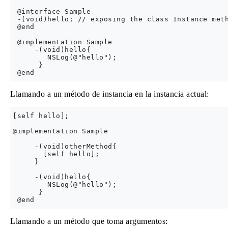
 @interface Sample

 -(void)hello; // exposing the class Instance meth
 @end

 @implementation Sample

     -(void)hello{

        NSLog(@"hello");

      }

Llamando a un método de instancia en la instancia actual:
[self hello];

@implementation Sample

     -(void)otherMethod{

       [self hello];

     }

     -(void)hello{

        NSLog(@"hello");

      }

Llamando a un método que toma argumentos: