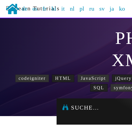
Learn Tutorials
de
es
fr
hi
it
nl
pl
ru
sv
ja
ko
P
X
codeigniter
HTML
JavaScript
jQuery
SQL
symfon
SUCHE…