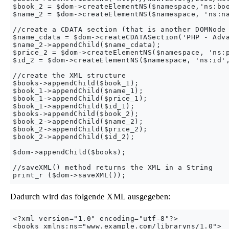
$book_2 = $dom->createElementNS($namespace,'ns:boo
$name_2 = $dom->createElementNS($namespace, 'ns:na
//create a CDATA section (that is another DOMNode 
$name_cdata = $dom->createCDATASection('PHP - Adva
$name_2->appendChild($name_cdata);

$price_2 = $dom->createElementNS($namespace, 'ns:p
$id_2 = $dom->createElementNS($namespace, 'ns:id',
//create the XML structure

$books->appendChild($book_1);

$book_1->appendChild($name_1);

$book_1->appendChild($price_1);

$book_1->appendChild($id_1);

$books->appendChild($book_2);

$book_2->appendChild($name_2);

$book_2->appendChild($price_2);

$book_2->appendChild($id_2);

$dom->appendChild($books);

//saveXML() method returns the XML in a String

Dadurch wird das folgende XML ausgegeben:
<?xml version="1.0" encoding="utf-8"?>

<books xmlns:ns="www.example.com/libraryns/1.0">
