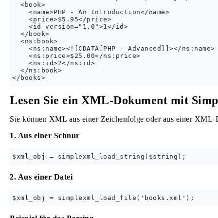
  <book>

    <name>PHP - An Introduction</name>

    <price>$5.95</price>

    <id version="1.0">1</id>

  </book>

  <ns:book>

    <ns:name><![CDATA[PHP - Advanced]]></ns:name>

    <ns:price>$25.00</ns:price>

    <ns:id>2</ns:id>

  </ns:book>

Lesen Sie ein XML-Dokument mit Si
Sie können XML aus einer Zeichenfolge oder aus einer XML-D
1. Aus einer Schnur
2. Aus einer Datei