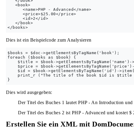
   </book>

   <book>

      <name>PHP - Advanced</name>

      <price>$25.00</price>

      <id>2</id>

   </book>

Dies ist ein Beispielcode zum Analysieren
$books = $doc->getElementsByTagName('book');

foreach ($books as $book) {

    $title = $book->getElementsByTagName('name')->
    $price = $book->getElementsByTagName('price')-
    $id = $book->getElementsByTagName('id')->item(
    print_r ("The title of the book $id is $title 
Dies wird ausgegeben:
Der Titel des Buches 1 lautet PHP - An Introduction und 
Der Titel des Buches 2 ist PHP - Advanced und kostet $ 
Erstellen Sie ein XML mit DomDocume