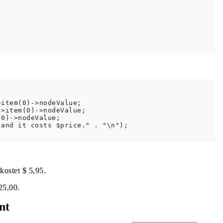
item(0)->nodeValue;

>item(0)->nodeValue;

0)->nodeValue;

and it costs $price." . "\n");

kostet $ 5,95.
25,00.
nt