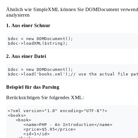
Ähnlich wie SimpleXML können Sie DOMDocument verwenden
analysieren
1. Aus einer Schnur
$doc = new DOMDocument();

2. Aus einer Datei
$doc = new DOMDocument();

Beispiel für das Parsing
Berücksichtigen Sie folgendes XML:
<?xml version="1.0" encoding="UTF-8"?>

<books>

   <book>

      <name>PHP - An Introduction</name>

      <price>$5.95</price>

      <id>1</id>
