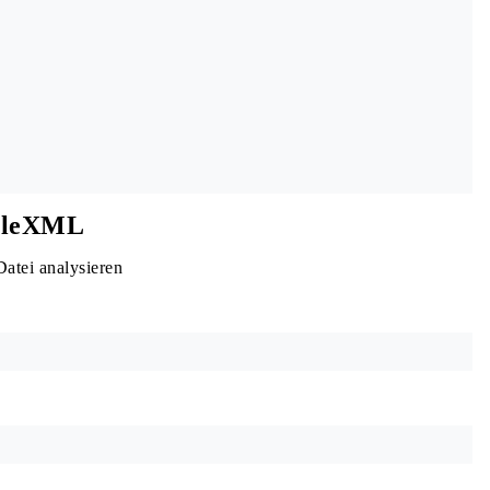
mpleXML
atei analysieren