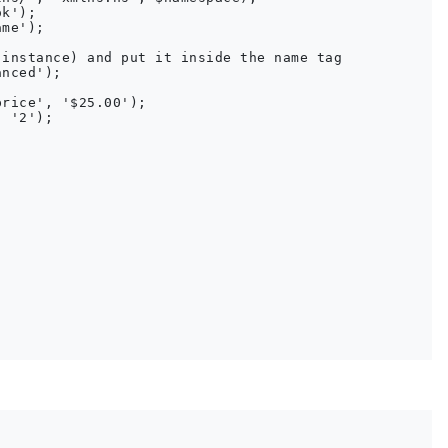
k');

me');

instance) and put it inside the name tag

nced');

rice', '$25.00');

 '2');
