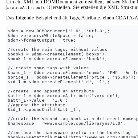
Um ein XML mit DOMDocument zu erstellen, müssen Sie im Gr
erstellen. Sie erstellen die XML-Struktu
createAttribute()
Das folgende Beispiel enthält Tags, Attribute, einen CDATA-A
$dom = new DOMDocument('1.0', 'utf-8');

$dom->preserveWhiteSpace = false;

$dom->formatOutput = true;

//create the main tags, without values

$books = $dom->createElement('books');

$book_1 = $dom->createElement('book');

// create some tags with values

$name_1 = $dom->createElement('name', 'PHP - An In
$price_1 = $dom->createElement('price', '$5.95');

$id_1 = $dom->createElement('id', '1');

//create  and append an attribute

$attr_1 = $dom->createAttribute('version');

$attr_1->value = '1.0';

//append the attribute

$id_1->appendChild($attr_1);

//create the second tag book with different namesp
$namespace = 'www.example.com/libraryns/1.0';

//include the namespace prefix in the books tag

$books->setAttributeNS('http://www.w3.org/2000/xml