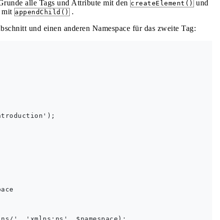
unde alle Tags und Attribute mit den
und
createElement()
r mit
.
appendChild()
bschnitt und einen anderen Namespace für das zweite Tag:
troduction');

ace

ns/', 'xmlns:ns', $namespace);
