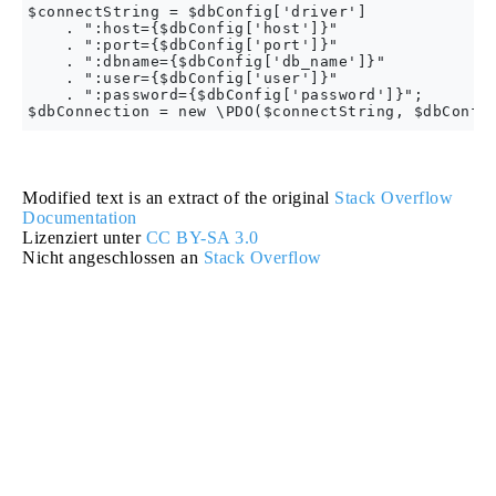
$connectString = $dbConfig['driver']

    . ":host={$dbConfig['host']}"

    . ":port={$dbConfig['port']}"

    . ":dbname={$dbConfig['db_name']}"

    . ":user={$dbConfig['user']}"

    . ":password={$dbConfig['password']}";

Modified text is an extract of the original
Stack Overflow
Documentation
Lizenziert unter
CC BY-SA 3.0
Nicht angeschlossen an
Stack Overflow