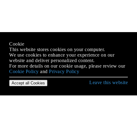
Cookie
This website stores cookies on your computer.
We use cookies to enhance your experience on our
website and deliver personalized content.
For more details on our cookie usage, please review our
Cookie Policy
and
Privacy Policy
Leave this website
Accept all Cookies
Erste Schritte mit PHP
Abhängigkeitsspritze
Alternative Syntax für Kontrollstrukturen
APCu
Array-Iteration