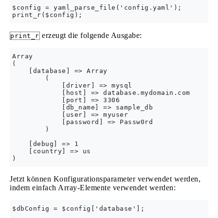
$config = yaml_parse_file('config.yaml');

erzeugt die folgende Ausgabe:
print_r
Array

(

    [database] => Array

        (

            [driver] => mysql

            [host] => database.mydomain.com

            [port] => 3306

            [db_name] => sample_db

            [user] => myuser

            [password] => Passw0rd

        )

    [debug] => 1

    [country] => us

Jetzt können Konfigurationsparameter verwendet werden,
indem einfach Array-Elemente verwendet werden:
$dbConfig = $config['database'];
