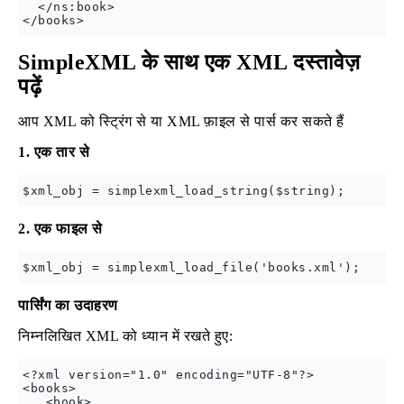
  </ns:book>

SimpleXML के साथ एक XML दस्तावेज़
पढ़ें
आप XML को स्ट्रिंग से या XML फ़ाइल से पार्स कर सकते हैं
1. एक तार से
2. एक फाइल से
पार्सिंग का उदाहरण
निम्नलिखित XML को ध्यान में रखते हुए:
<?xml version="1.0" encoding="UTF-8"?>

<books>

   <book>
