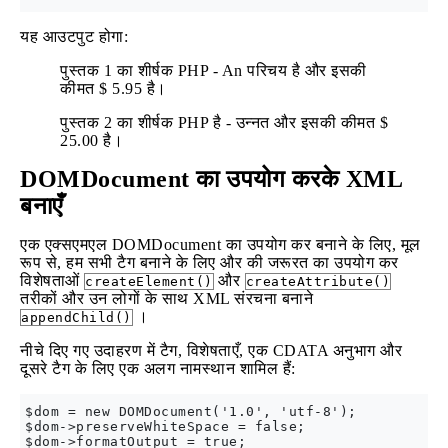
यह आउटपुट होगा:
पुस्तक 1 का शीर्षक PHP - An परिचय है और इसकी
कीमत $ 5.95 है।
पुस्तक 2 का शीर्षक PHP है - उन्नत और इसकी कीमत $
25.00 है।
DOMDocument का उपयोग करके XML
बनाएँ
एक एक्सएमएल DOMDocument का उपयोग कर बनाने के लिए, मूल
रूप से, हम सभी टैग बनाने के लिए और की जरूरत का उपयोग कर
विशेषताओं
और
createElement()
createAttribute()
तरीकों और उन लोगों के साथ XML संरचना बनाने
।
appendChild()
नीचे दिए गए उदाहरण में टैग, विशेषताएँ, एक CDATA अनुभाग और
दूसरे टैग के लिए एक अलग नामस्थान शामिल हैं:
$dom = new DOMDocument('1.0', 'utf-8');

$dom->preserveWhiteSpace = false;

$dom->formatOutput = true;
