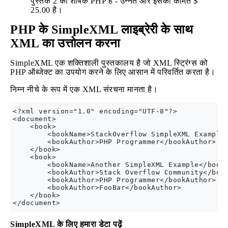
पुस्तक 2 का शीर्षक PHP है - उन्नत और इसकी कीमत $
25.00 है।
PHP के SimpleXML लाइब्रेरी के साथ
XML का उत्तोलन करना
SimpleXML एक शक्तिशाली पुस्तकालय है जो XML स्ट्रिंग्स को
PHP ऑब्जेक्ट का उपयोग करने के लिए आसान में परिवर्तित करता है।
निम्न नीचे के रूप में एक XML संरचना मानता है।
<?xml version="1.0" encoding="UTF-8"?>

<document>

    <book>

        <bookName>StackOverflow SimpleXML Example<
        <bookAuthor>PHP Programmer</bookAuthor>

    </book>

    <book>

        <bookName>Another SimpleXML Example</bookN
        <bookAuthor>Stack Overflow Community</book
        <bookAuthor>PHP Programmer</bookAuthor>

        <bookAuthor>FooBar</bookAuthor>

    </book>

SimpleXML के लिए हमारा डेटा पढ़ें