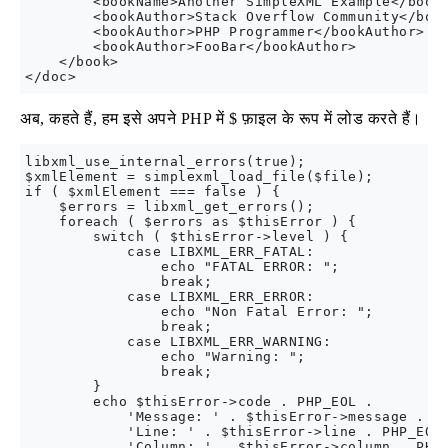
        <bookName>Another SimpleXML Example</bookN
        <bookAuthor>Stack Overflow Community</book
        <bookAuthor>PHP Programmer</bookAuthor>

        <bookAuthor>FooBar</bookAuthor>

    </book>

अब, कहते हैं, हम इसे अपने PHP में $ फ़ाइल के रूप में लोड करते हैं।
libxml_use_internal_errors(true);

$xmlElement = simplexml_load_file($file);

if ( $xmlElement === false ) {

    $errors = libxml_get_errors();

    foreach ( $errors as $thisError ) {

        switch ( $thisError->level ) {

            case LIBXML_ERR_FATAL:

                echo "FATAL ERROR: ";

                break;

            case LIBXML_ERR_ERROR:

                echo "Non Fatal Error: ";

                break;

            case LIBXML_ERR_WARNING:

                echo "Warning: ";

                break;

        }

        echo $thisError->code . PHP_EOL .

            'Message: ' . $thisError->message . PH
            'Line: ' . $thisError->line . PHP_EOL 
            'Column: ' . $thisError->column . PHP_