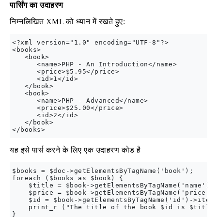
पार्सिंग का उदाहरण
निम्नलिखित XML को ध्यान में रखते हुए:
<?xml version="1.0" encoding="UTF-8"?>

<books>

   <book>

      <name>PHP - An Introduction</name>

      <price>$5.95</price>

      <id>1</id>

   </book>

   <book>

      <name>PHP - Advanced</name>

      <price>$25.00</price>

      <id>2</id>

   </book>

यह इसे पार्स करने के लिए एक उदाहरण कोड है
$books = $doc->getElementsByTagName('book');

foreach ($books as $book) {

    $title = $book->getElementsByTagName('name')->
    $price = $book->getElementsByTagName('price')-
    $id = $book->getElementsByTagName('id')->item(
    print_r ("The title of the book $id is $title 