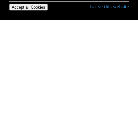
Leave this website
Accept all Cookies
PHP के साथ शुरुआत करना
APCu
Arrays
HTML को पार्स करना
HTTP प्रमाणीकरण
Imagick
IMAP
JSON
MongoDB का उपयोग करना
PHP Core में योगदान दे रहा है
PHP MySQLi
php mysqli प्रभावित पंक्तियाँ 0 तब लौटती हैं जब उसे एक
सकारात्मक पूर्णांक वापस करना चाहिए