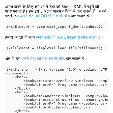
आरंभ करने के लिए, हमें अपने डेटा को SimpleXML में पढ़ने की
आवश्यकता है। हम इसे 3 अलग-अलग तरीकों से कर सकते हैं। सबसे
पहले, हम
अपने डेटा को DOM नोड से लोड
कर सकते हैं
।
हमारा अगला विकल्प
हमारे डेटा को XML फ़ाइल से लोड करना है।
अंत में, हम
अपने डेटा को एक चर से लोड
कर सकते हैं
।
$xmlString = '<?xml version="1.0" encoding="UTF-8"
<document>

    <book>

        <bookName>StackOverflow SimpleXML Example<
        <bookAuthor>PHP Programmer</bookAuthor>

    </book>

    <book>

        <bookName>Another SimpleXML Example</bookN
        <bookAuthor>Stack Overflow Community</book
        <bookAuthor>PHP Programmer</bookAuthor>

        <bookAuthor>FooBar</bookAuthor>

    </book>
