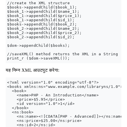
//create the XML structure

$books->appendChild($book_1);

$book_1->appendChild($name_1);

$book_1->appendChild($price_1);

$book_1->appendChild($id_1);

$books->appendChild($book_2);

$book_2->appendChild($name_2);

$book_2->appendChild($price_2);

$book_2->appendChild($id_2);

$dom->appendChild($books);

//saveXML() method returns the XML in a String

यह निम्न XML आउटपुट करेगा:
<?xml version="1.0" encoding="utf-8"?>

<books xmlns:ns="www.example.com/libraryns/1.0">

  <book>

    <name>PHP - An Introduction</name>

    <price>$5.95</price>

    <id version="1.0">1</id>

  </book>

  <ns:book>

    <ns:name><![CDATA[PHP - Advanced]]></ns:name>

    <ns:price>$25.00</ns:price>

    <ns:id>2</ns:id>
