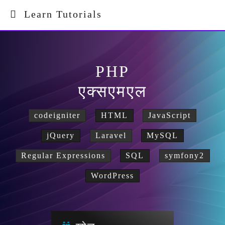
Learn Tutorials
PHP
एक्सएमएल
codeigniter
HTML
JavaScript
jQuery
Laravel
MySQL
Regular Expressions
SQL
symfony2
WordPress