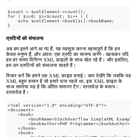
$count = $xmlElement->count();

for ( $i=0; $i<$count; $i++ ) {

    echo $xmlElement->book[$i]->bookName;

त्रुटियों को संभालना
अब हम इतने आगे आ गए हैं, यह महसूस करना महत्वपूर्ण है कि हम
केवल मनुष्य हैं, और अंततः एक त्रुटि का सामना करेंगे - खासकर यदि
हम हर समय विभिन्न XML फ़ाइलों के साथ खेल रहे हैं। और इसलिए,
हम उन त्रुटियों को संभालना चाहते हैं।
विचार करें कि हमने एक XML फ़ाइल बनाई। आप देखेंगे कि जबकि यह
XML बहुत समान है जो हमारे पास पहले था, इस XML फ़ाइल के
साथ समस्या यह है कि अंतिम समापन टैग / दस्तावेज़ के बजाय /
दस्तावेज़ है।
<?xml version="1.0" encoding="UTF-8"?>

<document>

    <book>

        <bookName>StackOverflow SimpleXML Example<
        <bookAuthor>PHP Programmer</bookAuthor>

    </book>

    <book>
