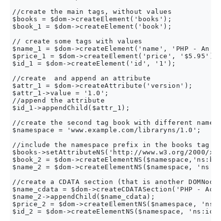
//create the main tags, without values

$books = $dom->createElement('books');

$book_1 = $dom->createElement('book');

// create some tags with values

$name_1 = $dom->createElement('name', 'PHP - An In
$price_1 = $dom->createElement('price', '$5.95');

$id_1 = $dom->createElement('id', '1');

//create  and append an attribute

$attr_1 = $dom->createAttribute('version');

$attr_1->value = '1.0';

//append the attribute

$id_1->appendChild($attr_1);

//create the second tag book with different namesp
$namespace = 'www.example.com/libraryns/1.0';

//include the namespace prefix in the books tag

$books->setAttributeNS('http://www.w3.org/2000/xml
$book_2 = $dom->createElementNS($namespace,'ns:boo
$name_2 = $dom->createElementNS($namespace, 'ns:na
//create a CDATA section (that is another DOMNode 
$name_cdata = $dom->createCDATASection('PHP - Adva
$name_2->appendChild($name_cdata);

$price_2 = $dom->createElementNS($namespace, 'ns:p
$id_2 = $dom->createElementNS($namespace, 'ns:id',