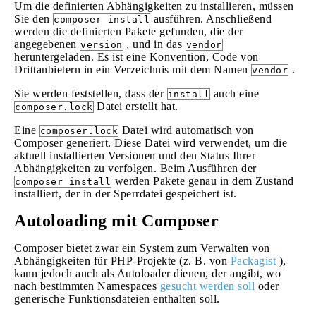
Um die definierten Abhängigkeiten zu installieren, müssen
Sie den
ausführen. Anschließend
composer install
werden die definierten Pakete gefunden, die der
angegebenen
, und in das
version
vendor
heruntergeladen. Es ist eine Konvention, Code von
Drittanbietern in ein Verzeichnis mit dem Namen
.
vendor
Sie werden feststellen, dass der
auch eine
install
Datei erstellt hat.
composer.lock
Eine
Datei wird automatisch von
composer.lock
Composer generiert. Diese Datei wird verwendet, um die
aktuell installierten Versionen und den Status Ihrer
Abhängigkeiten zu verfolgen. Beim Ausführen der
werden Pakete genau in dem Zustand
composer install
installiert, der in der Sperrdatei gespeichert ist.
Autoloading mit Composer
Composer bietet zwar ein System zum Verwalten von
Abhängigkeiten für PHP-Projekte (z. B. von
Packagist
),
kann jedoch auch als Autoloader dienen, der angibt, wo
nach bestimmten Namespaces
gesucht werden soll
oder
generische Funktionsdateien enthalten soll.