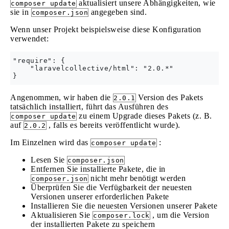
aktualisiert unsere Abhängigkeiten, wie
composer update
sie in
angegeben sind.
composer.json
Wenn unser Projekt beispielsweise diese Konfiguration
verwendet:
"require": {

    "laravelcollective/html": "2.0.*"

Angenommen, wir haben die
Version des Pakets
2.0.1
tatsächlich installiert, führt das Ausführen des
zu einem Upgrade dieses Pakets (z. B.
composer update
auf
, falls es bereits veröffentlicht wurde).
2.0.2
Im Einzelnen wird das
:
composer update
Lesen Sie
composer.json
Entfernen Sie installierte Pakete, die in
nicht mehr benötigt werden
composer.json
Überprüfen Sie die Verfügbarkeit der neuesten
Versionen unserer erforderlichen Pakete
Installieren Sie die neuesten Versionen unserer Pakete
Aktualisieren Sie
, um die Version
composer.lock
der installierten Pakete zu speichern