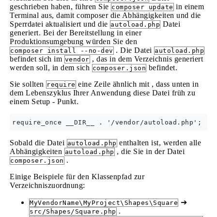
geschrieben haben, führen Sie
in einem
composer update
Terminal aus, damit composer die Abhängigkeiten und die
Sperrdatei aktualisiert und die
Datei
autoload.php
generiert. Bei der Bereitstellung in einer
Produktionsumgebung würden Sie den
. Die Datei
composer install --no-dev
autoload.php
befindet sich im
, das in dem Verzeichnis generiert
vendor
werden soll, in dem sich
befindet.
composer.json
Sie sollten
eine Zeile ähnlich mit , dass unten in
require
dem Lebenszyklus Ihrer Anwendung diese Datei früh zu
einem Setup - Punkt.
Sobald die Datei
enthalten ist, werden alle
autoload.php
Abhängigkeiten
, die Sie in der Datei
autoload.php
.
composer.json
Einige Beispiele für den Klassenpfad zur
Verzeichniszuordnung:
➔
MyVendorName\MyProject\Shapes\Square
.
src/Shapes/Square.php