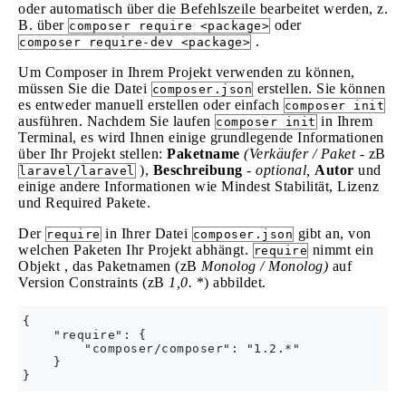
oder automatisch über die Befehlszeile bearbeitet werden, z.
B. über
oder
composer require <package>
.
composer require-dev <package>
Um Composer in Ihrem Projekt verwenden zu können,
müssen Sie die Datei
erstellen. Sie können
composer.json
es entweder manuell erstellen oder einfach
composer init
ausführen. Nachdem Sie laufen
in Ihrem
composer init
Terminal, es wird Ihnen einige grundlegende Informationen
über Ihr Projekt stellen:
Paketname
(Verkäufer / Paket
- zB
),
Beschreibung
-
optional,
Autor
und
laravel/laravel
einige andere Informationen wie Mindest Stabilität, Lizenz
und Required Pakete.
Der
in Ihrer Datei
gibt an, von
require
composer.json
welchen Paketen Ihr Projekt abhängt.
nimmt ein
require
Objekt , das Paketnamen (zB
Monolog / Monolog)
auf
Version Constraints (zB
1,0.
*) abbildet.
{

    "require": {

        "composer/composer": "1.2.*"

    }
