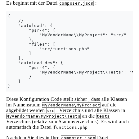
Es beginnt mit der Datei
:
composer.json
{

    // ...

    "autoload": {

        "psr-4": {

            "MyVendorName\\MyProject": "src/"

        },

        "files": [

            "src/functions.php"

        ]

    },

    "autoload-dev": {

        "psr-4": {

            "MyVendorName\\MyProject\\Tests": "tes
        }

    }

Diese Konfiguration Code stellt sicher , dass alle Klassen
im Namensraum
auf die
MyVendorName\MyProject
abgebildet werden
- Verzeichnis und alle Klassen in
src
an die
MyVendorName\MyProject\Tests
tests
Verzeichnis (relativ zum Stammverzeichnis). Es wird auch
automatisch die Datei
.
functions.php
Nachdem Sie dies in Ihre
Datei
composer.json