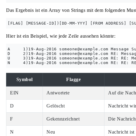
Das Ergebnis ist ein Array von Strings mit dem folgenden Must
Hier ist ein Beispiel, wie jede Zeile aussehen könnte:
A     1)19-Aug-2016 
someone@example.com
 Message Su
D     2)19-Aug-2016 
someone@example.com
 RE: Messag
U     3)19-Aug-2016 
someone@example.com
 RE: RE: Me
N     4)19-Aug-2016 
someone@example.com
Symbol
Flagge
EIN
Antwortete
Auf die Nach
D
Gelöscht
Nachricht wir
F
Gekennzeichnet
Die Nachrich
N
Neu
Nachricht is