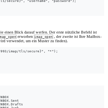
ls/secure}", "username", "password");

e einen Blick darauf werfen. Der erste nützliche Befehl ist
erworben
, der zweite ist Ihre Mailbox-
map_open
imap_open
ird verwendet, um ein Muster zu finden).
993/imap/tls/secure}", "*");

NBOX

NBOX.Sent

NBOX.Drafts

NBOX.Junk
