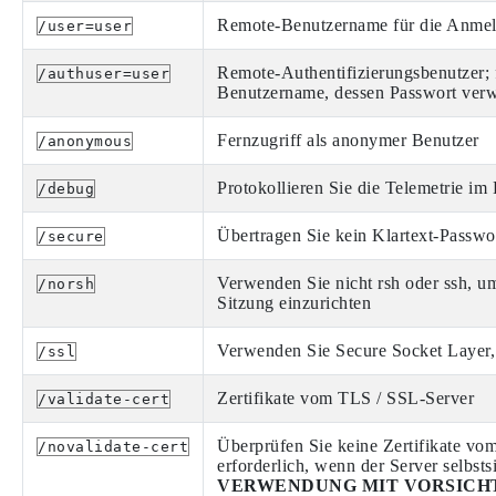
Remote-Benutzername für die Anme
/user=user
Remote-Authentifizierungsbenutzer; f
/authuser=user
Benutzername, dessen Passwort verw
Fernzugriff als anonymer Benutzer
/anonymous
Protokollieren Sie die Telemetrie i
/debug
Übertragen Sie kein Klartext-Passwo
/secure
Verwenden Sie nicht rsh oder ssh, um
/norsh
Sitzung einzurichten
Verwenden Sie Secure Socket Layer, 
/ssl
Zertifikate vom TLS / SSL-Server
/validate-cert
Überprüfen Sie keine Zertifikate vom
/novalidate-cert
erforderlich, wenn der Server selbsts
VERWENDUNG MIT VORSICH