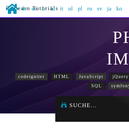
Learn Tutorials
de
es
fr
hi
it
nl
pl
ru
sv
ja
ko
P
I
codeigniter
HTML
JavaScript
jQuery
SQL
symfon
SUCHE…