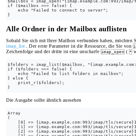
$mailbox = imap_open("{imap.example.com:993/imap/t
if ($mailbox === false) {

    echo "Failed to connect to server";

Alle Ordner in der Mailbox auflisten
Sobald Sie sich mit Ihrer Mailbox verbunden haben, möchten Si
imap_list
. Der erste Parameter ist die Ressource, die Sie von
i
Zeichenfolge und der dritte ist eine unscharfe
(
w
imap_open
*
$folders = imap_list($mailbox, "{imap.example.com:
if ($folders === false) {

    echo "Failed to list folders in mailbox";

} else {

    print_r($folders);

Die Ausgabe sollte ähnlich aussehen
Array

(

    [0] => {imap.example.com:993/imap/tls/secure}I
    [1] => {imap.example.com:993/imap/tls/secure}I
    [2] => {imap.example.com:993/imap/tls/secure}I
    [3] => {imap.example.com:993/imap/tls/secure}I