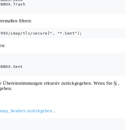
NBOX.Trash

ermaßen filtern:
en:
NBOX.Sent

le Übereinstimmungen rekursiv zurückgegeben. Wenn Sie
,
%
geben.
imap_headers zurückgeben
.