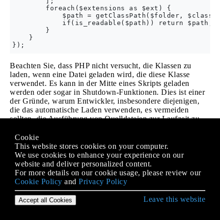
        ];

        foreach($extensions as $ext) {

            $path = getClassPath($folder, $classNa
            if(is_readable($path)) return $path;

        }

    }

Beachten Sie, dass PHP nicht versucht, die Klassen zu
laden, wenn eine Datei geladen wird, die diese Klasse
verwendet. Es kann in der Mitte eines Skripts geladen
werden oder sogar in Shutdown-Funktionen. Dies ist einer
der Gründe, warum Entwickler, insbesondere diejenigen,
die das automatische Laden verwenden, es vermeiden
sollten, die Ausführung von Quelldateien zur Laufzeit zu
ersetzen, insbesondere in Phar-Dateien.
Cookie
Dynamische Bindung
This website stores cookies on your computer.
We use cookies to enhance your experience on our
website and deliver personalized content.
Dynamische Bindung, auch bezeichnet als
Verfahren
For more details on our cookie usage, please review our
überwiegend
ein Beispiel für
Laufzeit
-
Polymorphismus,
Cookie Policy
and
Privacy Policy
der auftritt , wenn mehrere Klassen verschiedene
Implementierungen des gleichen Verfahrens enthalten, aber
Leave this website
Accept all Cookies
das Objekt , dass das Verfahren auf ist bis zur
Laufzeit
unbekannt
genannt wird.