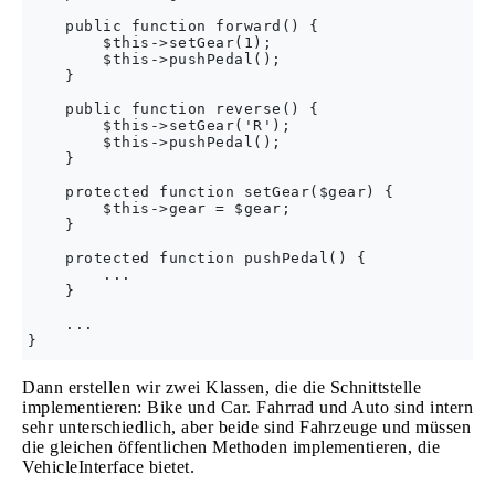
    public function forward() {

        $this->setGear(1);

        $this->pushPedal();

    }

    public function reverse() {

        $this->setGear('R');

        $this->pushPedal();

    }

    protected function setGear($gear) {

        $this->gear = $gear;

    }

    protected function pushPedal() {

        ...

    }

    ...

Dann erstellen wir zwei Klassen, die die Schnittstelle
implementieren: Bike und Car. Fahrrad und Auto sind intern
sehr unterschiedlich, aber beide sind Fahrzeuge und müssen
die gleichen öffentlichen Methoden implementieren, die
VehicleInterface bietet.