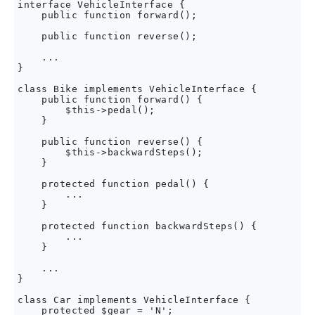
interface VehicleInterface {

    public function forward();

    public function reverse();

    ...

}

class Bike implements VehicleInterface {

    public function forward() {

        $this->pedal();

    }

    public function reverse() {

        $this->backwardSteps();

    }

    protected function pedal() {

        ...

    }

    protected function backwardSteps() {

        ...

    }

    ...

}

class Car implements VehicleInterface {

    protected $gear = 'N';
