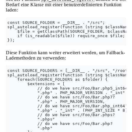
Bedarf eine Klasse mit einer benutzerdefinierten Funktion
laden:
const SOURCE_FOLDER = __DIR__ . "/src";

spl_autoload_register(function (string $className)
    $file = getClassPath(SOURCE_FOLDER, $className
    if (is_readable($file)) require_once $file;

Diese Funktion kann weiter erweitert werden, um Fallback-
Lademethoden zu verwenden:
const SOURCE_FOLDERS = [__DIR__ . "/src", "/root/s
spl_autoload_register(function (string $className)
    foreach(SOURCE_FOLDERS as $folder) {

        $extensions = [

            // do we have src/Foo/Bar.php5_int64?

            ".php" . PHP_MAJOR_VERSION . "_int" . 
            // do we have src/Foo/Bar.php7?

            ".php" . PHP_MAJOR_VERSION,

            // do we have src/Foo/Bar.php_int64?

            ".php" . "_int" . (PHP_INT_SIZE * 8),

            // do we have src/Foo/Bar.phps?

            ".phps"

            // do we have src/Foo/Bar.php?

            ".php"
