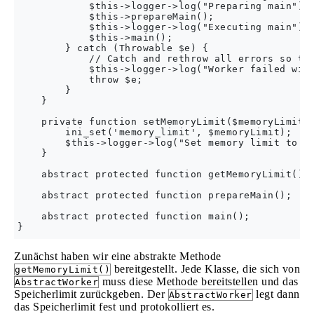
            $this->logger->log("Preparing main");

            $this->prepareMain();

            $this->logger->log("Executing main");

            $this->main();

        } catch (Throwable $e) {

            // Catch and rethrow all errors so the
            $this->logger->log("Worker failed with
            throw $e;

        }

    }

    private function setMemoryLimit($memoryLimit) 
        ini_set('memory_limit', $memoryLimit);

        $this->logger->log("Set memory limit to $m
    }

    abstract protected function getMemoryLimit();

    abstract protected function prepareMain();

    abstract protected function main();

Zunächst haben wir eine abstrakte Methode
bereitgestellt. Jede Klasse, die sich von
getMemoryLimit()
muss diese Methode bereitstellen und das
AbstractWorker
Speicherlimit zurückgeben. Der
legt dann
AbstractWorker
das Speicherlimit fest und protokolliert es.