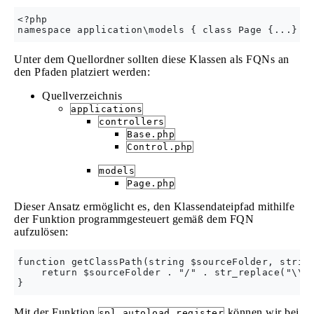
<?php

Unter dem Quellordner sollten diese Klassen als FQNs an
den Pfaden platziert werden:
Quellverzeichnis
applications
controllers
Base.php
Control.php
models
Page.php
Dieser Ansatz ermöglicht es, den Klassendateipfad mithilfe
der Funktion programmgesteuert gemäß dem FQN
aufzulösen:
function getClassPath(string $sourceFolder, string
    return $sourceFolder . "/" . str_replace("\\",
Mit der Funktion
können wir bei
spl_autoload_register