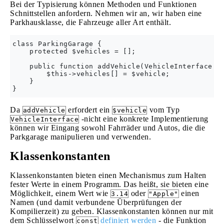
Bei der Typisierung können Methoden und Funktionen
Schnittstellen anfordern. Nehmen wir an, wir haben eine
Parkhausklasse, die Fahrzeuge aller Art enthält.
class ParkingGarage {

    protected $vehicles = [];

    public function addVehicle(VehicleInterface $v
        $this->vehicles[] = $vehicle;

    }

Da
erfordert ein
vom Typ
addVehicle
$vehicle
-nicht eine konkrete Implementierung
VehicleInterface
können wir Eingang sowohl Fahrräder und Autos, die die
Parkgarage manipulieren und verwenden.
Klassenkonstanten
Klassenkonstanten bieten einen Mechanismus zum Halten
fester Werte in einem Programm. Das heißt, sie bieten eine
Möglichkeit, einem Wert wie
oder
einen
3.14
"Apple"
Namen (und damit verbundene Überprüfungen der
Kompilierzeit) zu geben. Klassenkonstanten können nur mit
dem Schlüsselwort
definiert werden
- die Funktion
const