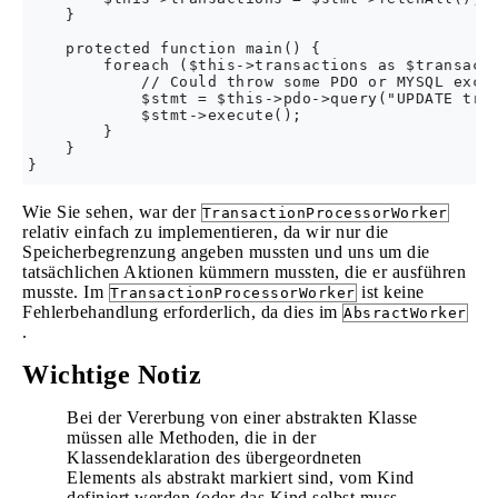
    }

    protected function main() {

        foreach ($this->transactions as $transacti
            // Could throw some PDO or MYSQL excep
            $stmt = $this->pdo->query("UPDATE tran
            $stmt->execute();

        }

    }

Wie Sie sehen, war der
TransactionProcessorWorker
relativ einfach zu implementieren, da wir nur die
Speicherbegrenzung angeben mussten und uns um die
tatsächlichen Aktionen kümmern mussten, die er ausführen
musste. Im
ist keine
TransactionProcessorWorker
Fehlerbehandlung erforderlich, da dies im
AbsractWorker
.
Wichtige Notiz
Bei der Vererbung von einer abstrakten Klasse
müssen alle Methoden, die in der
Klassendeklaration des übergeordneten
Elements als abstrakt markiert sind, vom Kind
definiert werden (oder das Kind selbst muss