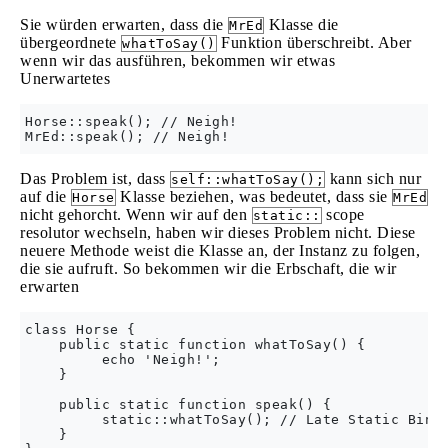
Sie würden erwarten, dass die
Klasse die
MrEd
übergeordnete
Funktion überschreibt. Aber
whatToSay()
wenn wir das ausführen, bekommen wir etwas
Unerwartetes
Horse::speak(); // Neigh!

Das Problem ist, dass
kann sich nur
self::whatToSay();
auf die
Klasse beziehen, was bedeutet, dass sie
Horse
MrEd
nicht gehorcht. Wenn wir auf den
scope
static::
resolutor wechseln, haben wir dieses Problem nicht. Diese
neuere Methode weist die Klasse an, der Instanz zu folgen,
die sie aufruft. So bekommen wir die Erbschaft, die wir
erwarten
class Horse {

    public static function whatToSay() {

         echo 'Neigh!';

    }

    public static function speak() {

         static::whatToSay(); // Late Static Bindi
    }
