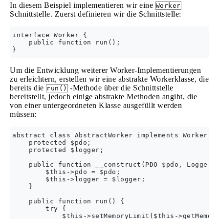
In diesem Beispiel implementieren wir eine
Worker
Schnittstelle. Zuerst definieren wir die Schnittstelle:
interface Worker {

    public function run();

Um die Entwicklung weiterer Worker-Implementierungen
zu erleichtern, erstellen wir eine abstrakte Workerklasse, die
bereits die
-Methode über die Schnittstelle
run()
bereitstellt, jedoch einige abstrakte Methoden angibt, die
von einer untergeordneten Klasse ausgefüllt werden
müssen:
abstract class AbstractWorker implements Worker {

    protected $pdo;

    protected $logger;

    public function __construct(PDO $pdo, Logger $
        $this->pdo = $pdo;

        $this->logger = $logger;

    }

    public function run() {

        try {

            $this->setMemoryLimit($this->getMemory