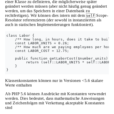
einer Klasse zu definieren, die möglicherweise später
geändert werden müssen (aber nicht häufig genug geändert
werden, um das Speichern in einer Datenbank zu
rechtfertigen). Wir können dies intern mit dem
Scope-
self
Resolutor referenzieren (der sowohl in instanziierten als
auch in statischen Implementierungen funktioniert).
class Labor {

    /** How long, in hours, does it take to build 
    const LABOR_UNITS = 0.26;

    /** How much are we paying employees per hour?
    const LABOR_COST = 12.75;

    public function getLaborCost($number_units) {

         return (self::LABOR_UNITS * self::LABOR_C
    }

Klassenkonstanten können nur in Versionen <5.6 skalare
Werte enthalten
Ab PHP 5.6 können Ausdrücke mit Konstanten verwendet
werden. Dies bedeutet, dass mathematische Anweisungen
und Zeichenfolgen mit Verkettung akzeptable Konstanten
sind