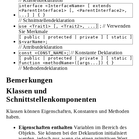
// Klassendeklaration
interface <InterfaceName> [ extends
<ParentInterface1> [, <ParentInterface2>,
...] ] { }
// Schnittstellendeklaration
; // Verwenden
use <Trait1> [, <Trait2>, ...]
Sie Merkmale
[ public | protected | private ] [ static ]
$<varName>;
// Attributdeklaration
// Konstante Deklaration
const <CONST_NAME>;
[ public | protected | private ] [ static ]
function <methodName>([args...]) { }
// Methodendeklaration
Bemerkungen
Klassen und
Schnittstellenkomponenten
Klassen können Eigenschaften, Konstanten und Methoden
haben.
Eigenschaften enthalten
Variablen im Bereich des
Objekts. Sie können bei der Deklaration initialisiert
werden, jedoch nur, wenn sie einen primitiven Wert