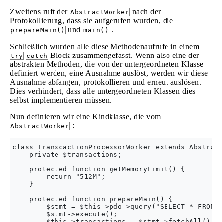
Zweitens ruft der
nach der
AbstractWorker
Protokollierung, dass sie aufgerufen wurden, die
und
.
prepareMain()
main()
Schließlich wurden alle diese Methodenaufrufe in einem
Block zusammengefasst. Wenn also eine der
try
catch
abstrakten Methoden, die von der untergeordneten Klasse
definiert werden, eine Ausnahme auslöst, werden wir diese
Ausnahme abfangen, protokollieren und erneut auslösen.
Dies verhindert, dass alle untergeordneten Klassen dies
selbst implementieren müssen.
Nun definieren wir eine Kindklasse, die vom
:
AbstractWorker
class TranscactionProcessorWorker extends Abstract
    private $transactions;

    protected function getMemoryLimit() {

        return "512M";

    }

    protected function prepareMain() {

        $stmt = $this->pdo->query("SELECT * FROM t
        $stmt->execute();

        $this->transactions = $stmt->fetchAll();
