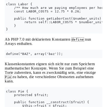
class Labor {

    /** How much are we paying employees per hour?
    const LABOR_COSTS = 12.75 * 0.26;

    public function getLaborCost($number_units) {

         return self::LABOR_COSTS * $number_units;
    }

Ab PHP 7.0 mit deklarierten Konstanten
nun
define
Arrays enthalten.
Klassenkonstanten eignen sich nicht nur zum Speichern
mathematischer Konzepte. Wenn Sie zum Beispiel eine
Torte zubereiten, kann es zweckmäßig sein, eine einzige
zu haben, die verschiedene Obstsorten aufnehmen
Pie
kann.
class Pie {

    protected $fruit;

    public function __construct($fruit) {

        $this->fruit = $fruit;
