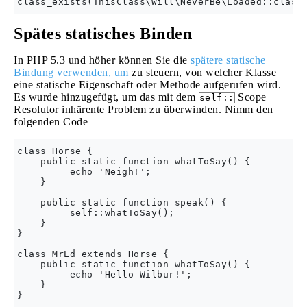
Spätes statisches Binden
In PHP 5.3 und höher können Sie die
spätere statische
Bindung verwenden, um
zu steuern, von welcher Klasse
eine statische Eigenschaft oder Methode aufgerufen wird.
Es wurde hinzugefügt, um das mit dem
Scope
self::
Resolutor inhärente Problem zu überwinden. Nimm den
folgenden Code
class Horse {

    public static function whatToSay() {

         echo 'Neigh!';

    }

    public static function speak() {

         self::whatToSay();

    }

}

class MrEd extends Horse {

    public static function whatToSay() {

         echo 'Hello Wilbur!';

    }
