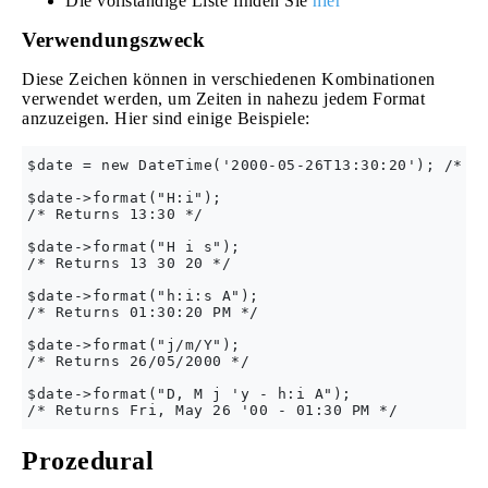
Die vollständige Liste finden Sie
hier
Verwendungszweck
Diese Zeichen können in verschiedenen Kombinationen
verwendet werden, um Zeiten in nahezu jedem Format
anzuzeigen. Hier sind einige Beispiele:
$date = new DateTime('2000-05-26T13:30:20'); /* Fr
$date->format("H:i");

/* Returns 13:30 */

$date->format("H i s");

/* Returns 13 30 20 */

$date->format("h:i:s A");

/* Returns 01:30:20 PM */

$date->format("j/m/Y");

/* Returns 26/05/2000 */

$date->format("D, M j 'y - h:i A");

Prozedural