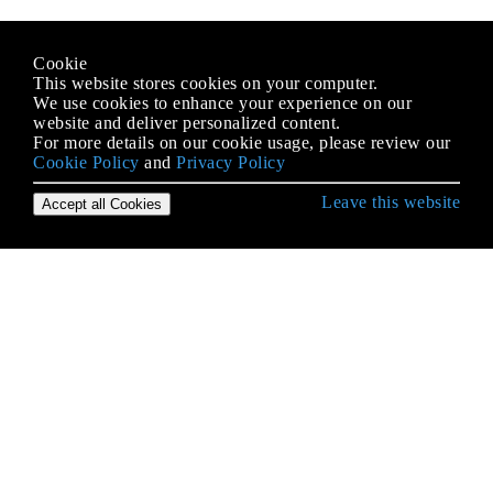
Cookie
This website stores cookies on your computer.
We use cookies to enhance your experience on our
website and deliver personalized content.
For more details on our cookie usage, please review our
Cookie Policy
and
Privacy Policy
Leave this website
Accept all Cookies
Erste Schritte mit PHP
Abhängigkeitsspritze
Alternative Syntax für Kontrollstrukturen
APCu
Array-Iteration
Arrays
Asynchrone Programmierung