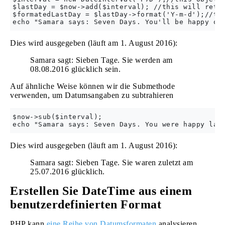
$lastDay = $now->add($interval); //this will retur
$formatedLastDay = $lastDay->format('Y-m-d');//thi
Dies wird ausgegeben (läuft am 1. August 2016):
Samara sagt: Sieben Tage. Sie werden am
08.08.2016 glücklich sein.
Auf ähnliche Weise können wir die Submethode
verwenden, um Datumsangaben zu subtrahieren
$now->sub($interval);

Dies wird ausgegeben (läuft am 1. August 2016):
Samara sagt: Sieben Tage. Sie waren zuletzt am
25.07.2016 glücklich.
Erstellen Sie DateTime aus einem
benutzerdefinierten Format
PHP kann
eine Reihe von Datumsformaten
analysieren.