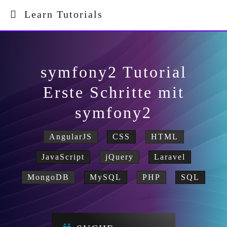
Learn Tutorials
symfony2 Tutorial
Erste Schritte mit
symfony2
AngularJS
CSS
HTML
JavaScript
jQuery
Laravel
MongoDB
MySQL
PHP
SQL