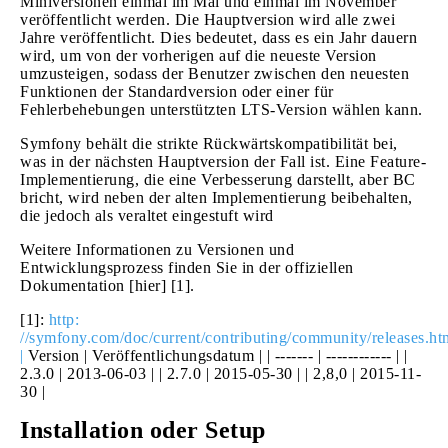
Miniversionen einmal im Mai und einmal im November
veröffentlicht werden. Die Hauptversion wird alle zwei
Jahre veröffentlicht. Dies bedeutet, dass es ein Jahr dauern
wird, um von der vorherigen auf die neueste Version
umzusteigen, sodass der Benutzer zwischen den neuesten
Funktionen der Standardversion oder einer für
Fehlerbehebungen unterstützten LTS-Version wählen kann.
Symfony behält die strikte Rückwärtskompatibilität bei,
was in der nächsten Hauptversion der Fall ist. Eine Feature-
Implementierung, die eine Verbesserung darstellt, aber BC
bricht, wird neben der alten Implementierung beibehalten,
die jedoch als veraltet eingestuft wird
Weitere Informationen zu Versionen und
Entwicklungsprozess finden Sie in der offiziellen
Dokumentation [hier] [1].
[1]:
http:
//symfony.com/doc/current/contributing/community/releases.ht
|
Version | Veröffentlichungsdatum | | ------- | ------------ | |
2.3.0 | 2013-06-03 | | 2.7.0 | 2015-05-30 | | 2,8,0 | 2015-11-
30 |
Installation oder Setup