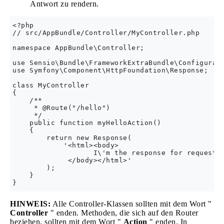
Antwort zu rendern.
<?php

// src/AppBundle/Controller/MyController.php

namespace AppBundle\Controller;

use Sensio\Bundle\FrameworkExtraBundle\Configurati
use Symfony\Component\HttpFoundation\Response;

class MyController

{

    /**

     * @Route("/hello")

     */

    public function myHelloAction()

    {

        return new Response(

            '<html><body>

                   I\'m the response for request <
             </body></html>'

        );

    }

HINWEIS:
Alle Controller-Klassen sollten mit dem Wort "
Controller
" enden. Methoden, die sich auf den Router
beziehen, sollten mit dem Wort "
Action
" enden. In