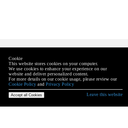
Cookie
This website stores cookies on your computer.
Erste Schritte mit symfony2
We use cookies to enhance your experience on our
website and deliver personalized content.
Anfordern
For more details on our cookie usage, please review our
Cookie Policy
and
Privacy Policy
Antwort
Bereitstellung von Symfony2
Leave this website
Accept all Cookies
Doctrine Entity Repository
Doktrin-Entity-Beziehungen
Erstellen Sie mithilfe von Rest Web-Services mit
Symfony