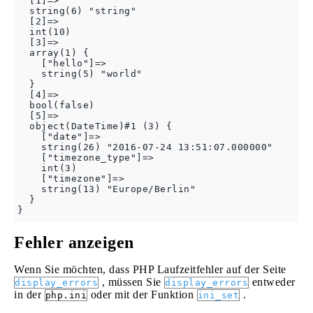
  [1]=>

  string(6) "string"

  [2]=>

  int(10)

  [3]=>

  array(1) {

    ["hello"]=>

    string(5) "world"

  }

  [4]=>

  bool(false)

  [5]=>

  object(DateTime)#1 (3) {

    ["date"]=>

    string(26) "2016-07-24 13:51:07.000000"

    ["timezone_type"]=>

    int(3)

    ["timezone"]=>

    string(13) "Europe/Berlin"

  }

Fehler anzeigen
Wenn Sie möchten, dass PHP Laufzeitfehler auf der Seite
, müssen Sie
entweder
display_errors
display_errors
in der
oder mit der Funktion
.
php.ini
ini_set