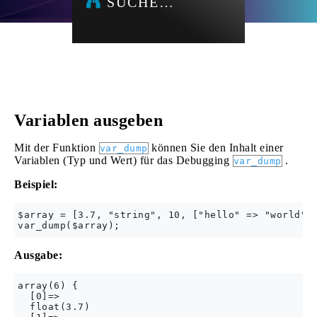
SUCHE…
Variablen ausgeben
Mit der Funktion
können Sie den Inhalt einer
var_dump
Variablen (Typ und Wert) für das Debugging
.
var_dump
Beispiel:
$array = [3.7, "string", 10, ["hello" => "world"],
Ausgabe:
array(6) {

  [0]=>

  float(3.7)
