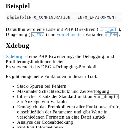
Beispiel
Daraufhin wird eine Liste mit PHP-Direktiven (
),
ini_get
Umgebung (
) und
vordefinierten
Variablen
.
$_ENV
$_ENV
Xdebug
Xdebug
ist eine PHP-Erweiterung, die Debugging- und
Profilierungsfunktionen bietet.
Es verwendet das DBGp-Debugging-Protokoll.
Es gibt einige nette Funktionen in diesem Tool:
Stack-Spuren bei Fehlern
Maximaler Schachtelschutz und Zeitverfolgung
hilfreicher Ersatz der Standardfunktion
var_dump()
zur Anzeige von Variablen
Ermöglicht das Protokollieren aller Funktionsaufrufe,
einschließlich der Parameter, und gibt Werte in
verschiedenen Formaten an eine Datei zurück
Analyse der Codeabdeckung
Profiling-Informationen