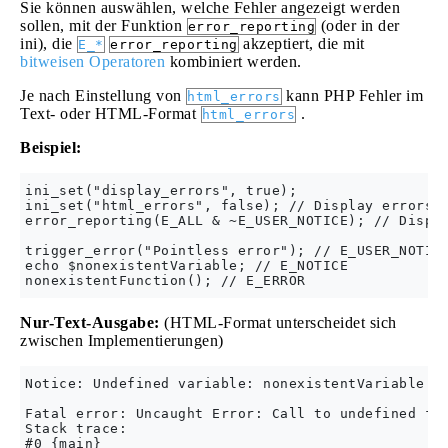
Sie können auswählen, welche Fehler angezeigt werden
sollen, mit der Funktion
(oder in der
error_reporting
ini), die
akzeptiert, die mit
E_*
error_reporting
bitweisen Operatoren
kombiniert werden.
Je nach Einstellung von
kann PHP Fehler im
html_errors
Text- oder HTML-Format
.
html_errors
Beispiel:
ini_set("display_errors", true);

ini_set("html_errors", false); // Display errors i
error_reporting(E_ALL & ~E_USER_NOTICE); // Displa
trigger_error("Pointless error"); // E_USER_NOTICE
echo $nonexistentVariable; // E_NOTICE

Nur-Text-Ausgabe:
(HTML-Format unterscheidet sich
zwischen Implementierungen)
Notice: Undefined variable: nonexistentVariable in
Fatal error: Uncaught Error: Call to undefined fun
Stack trace:

#0 {main}
