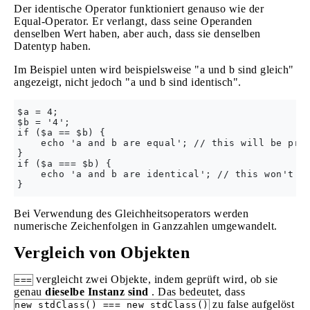
Der identische Operator funktioniert genauso wie der
Equal-Operator. Er verlangt, dass seine Operanden
denselben Wert haben, aber auch, dass sie denselben
Datentyp haben.
Im Beispiel unten wird beispielsweise "a und b sind gleich"
angezeigt, nicht jedoch "a und b sind identisch".
$a = 4;

$b = '4';

if ($a == $b) {

    echo 'a and b are equal'; // this will be prin
}

if ($a === $b) {

    echo 'a and b are identical'; // this won't be
Bei Verwendung des Gleichheitsoperators werden
numerische Zeichenfolgen in Ganzzahlen umgewandelt.
Vergleich von Objekten
vergleicht zwei Objekte, indem geprüft wird, ob sie
===
genau
dieselbe Instanz sind
. Das bedeutet, dass
zu false aufgelöst
new stdClass() === new stdClass()