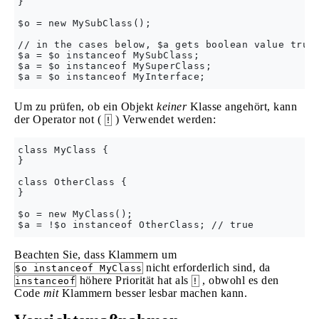
}

$o = new MySubClass();

// in the cases below, $a gets boolean value true 
$a = $o instanceof MySubClass;

$a = $o instanceof MySuperClass;

Um zu prüfen, ob ein Objekt
keiner
Klasse angehört, kann
der Operator not (
) Verwendet werden:
!
class MyClass {

}

class OtherClass {

}

$o = new MyClass();

Beachten Sie, dass Klammern um
nicht erforderlich sind, da
$o instanceof MyClass
höhere Priorität hat als
, obwohl es den
instanceof
!
Code
mit
Klammern besser lesbar machen kann.