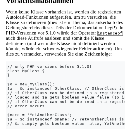
Vorsichtsmaßnahmen
Wenn keine Klasse vorhanden ist, werden die registrierten
Autoload-Funktionen aufgerufen, um zu versuchen, die
Klasse zu definieren (dies ist ein Thema, das außerhalb des
Geltungsbereichs dieses Teils der Dokumentation liegt!). In
PHP-Versionen vor 5.1.0 würde der Operator
instanceof
auch diese Aufrufe auslösen und somit die Klasse
definieren (und wenn die Klasse nicht definiert werden
könnte, würde ein schwerwiegender Fehler auftreten). Um
dies zu vermeiden, verwenden Sie eine Zeichenfolge:
// only PHP versions before 5.1.0!

class MyClass {

}

$o = new MyClass();

$a = $o instanceof OtherClass; // OtherClass is no
// if OtherClass can be defined in a registered au
// loaded and $a gets boolean value false ($o is n
// if OtherClass can not be defined in a registere
// error occurs.

$name = 'YetAnotherClass';

$a = $o instanceof $name; // YetAnotherClass is no