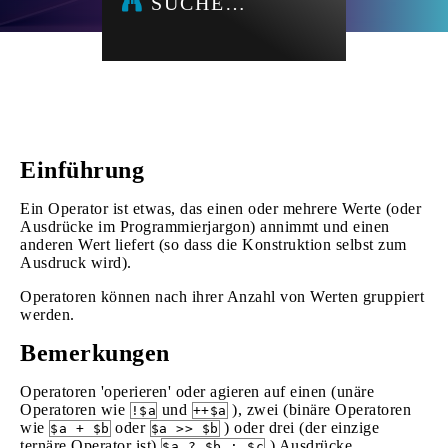
SUCHE…
Einführung
Ein Operator ist etwas, das einen oder mehrere Werte (oder
Ausdrücke im Programmierjargon) annimmt und einen
anderen Wert liefert (so dass die Konstruktion selbst zum
Ausdruck wird).
Operatoren können nach ihrer Anzahl von Werten gruppiert
werden.
Bemerkungen
Operatoren 'operieren' oder agieren auf einen (unäre
Operatoren wie
und
), zwei (binäre Operatoren
!$a
++$a
wie
oder
) oder drei (der einzige
$a + $b
$a >> $b
ternäre Operator ist)
) Ausdrücke.
$a ? $b : $c