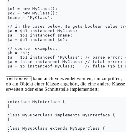
$o1 = new MyClass();

$o2 = new MyClass();

$name = 'MyClass';

// in the cases below, $a gets boolean value true

$a = $o1 instanceof MyClass;

$a = $o1 instanceof $name;

$a = $o1 instanceof $o2;

// counter examples:

$b = 'b';

$a = $o1 instanceof 'MyClass'; // parse error: con
$a = false instanceof MyClass; // fatal error: con
kann auch verwendet werden, um zu prüfen,
instanceof
ob ein Objekt einer Klasse angehört, die eine andere Klasse
erweitert oder eine Schnittstelle implementiert:
interface MyInterface {

}

class MySuperClass implements MyInterface {

}

class MySubClass extends MySuperClass {
