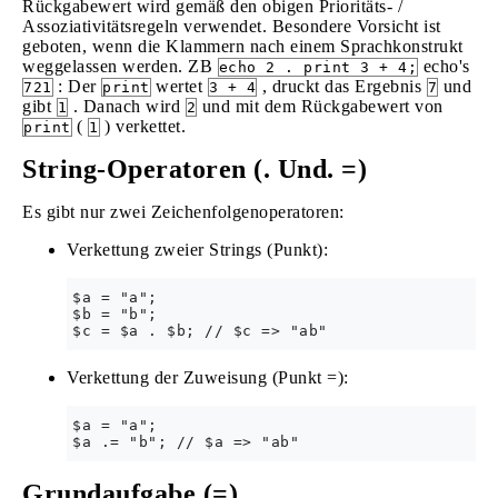
Rückgabewert wird gemäß den obigen Prioritäts- /
Assoziativitätsregeln verwendet. Besondere Vorsicht ist
geboten, wenn die Klammern nach einem Sprachkonstrukt
weggelassen werden. ZB
echo's
echo 2 . print 3 + 4;
: Der
wertet
, druckt das Ergebnis
und
721
print
3 + 4
7
gibt
. Danach wird
und mit dem Rückgabewert von
1
2
(
) verkettet.
print
1
String-Operatoren (. Und. =)
Es gibt nur zwei Zeichenfolgenoperatoren:
Verkettung zweier Strings (Punkt):
$a = "a";

$b = "b";

Verkettung der Zuweisung (Punkt =):
$a = "a";

Grundaufgabe (=)