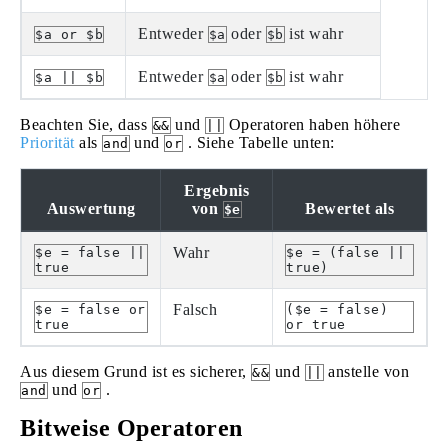
Entweder
oder
ist wahr
$a or $b
$a
$b
Entweder
oder
ist wahr
$a || $b
$a
$b
Beachten Sie, dass
und
Operatoren haben höhere
&&
||
Priorität
als
und
. Siehe Tabelle unten:
and
or
Ergebnis
Auswertung
von
Bewertet als
$e
Wahr
$e = false ||
$e = (false ||
true
true)
Falsch
$e = false or
($e = false)
true
or true
Aus diesem Grund ist es sicherer,
und
anstelle von
&&
||
und
.
and
or
Bitweise Operatoren