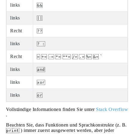
links
&&
links
||
Recht
??
links
? :
Recht
`
=
+=
-=
*=
**=
/=
.=
%=
&=
links
and
links
xor
links
or
Vollständige Informationen finden Sie unter
Stack Overflow
.
Beachten Sie, dass Funktionen und Sprachkonstrukte (z. B.
) immer zuerst ausgewertet werden, aber jeder
print