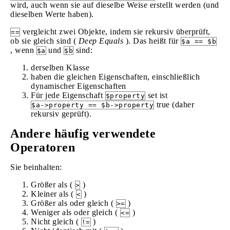
wird, auch wenn sie auf dieselbe Weise erstellt werden (und
dieselben Werte haben).
vergleicht zwei Objekte, indem sie rekursiv überprüft,
==
ob sie gleich sind (
Deep Equals
). Das heißt für
$a == $b
, wenn
und
sind:
$a
$b
derselben Klasse
haben die gleichen Eigenschaften, einschließlich
dynamischer Eigenschaften
Für jede Eigenschaft
set ist
$property
true (daher
$a->property == $b->property
rekursiv geprüft).
Andere häufig verwendete
Operatoren
Sie beinhalten:
Größer als (
)
>
Kleiner als (
)
<
Größer als oder gleich (
)
>=
Weniger als oder gleich (
)
<=
Nicht gleich (
)
!=