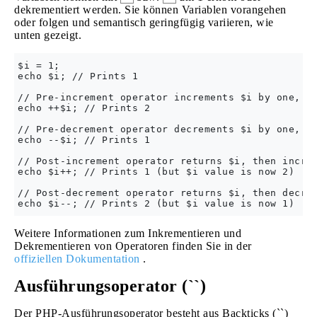
dekrementiert werden. Sie können Variablen vorangehen
oder folgen und semantisch geringfügig variieren, wie
unten gezeigt.
$i = 1;

echo $i; // Prints 1

// Pre-increment operator increments $i by one, th
echo ++$i; // Prints 2

// Pre-decrement operator decrements $i by one, th
echo --$i; // Prints 1

// Post-increment operator returns $i, then increm
echo $i++; // Prints 1 (but $i value is now 2)

// Post-decrement operator returns $i, then decrem
Weitere Informationen zum Inkrementieren und
Dekrementieren von Operatoren finden Sie in der
offiziellen Dokumentation
.
Ausführungsoperator (``)
Der PHP-Ausführungsoperator besteht aus Backticks (``)