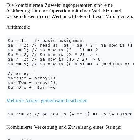
Die kombinierten Zuweisungsoperatoren sind eine
Abkürzung für eine Operation mit einer Variablen und
weisen diesen neuen Wert anschließend dieser Variablen zu.
Arithmetik:
$a = 1;   // basic assignment

$a += 2; // read as '$a = $a + 2'; $a now is (1 + 
$a -= 1; // $a now is (3 - 1) => 2

$a *= 2; // $a now is (2 * 2) => 4

$a /= 2; // $a now is (16 / 2) => 8

$a %= 5; // $a now is (8 % 5) => 3 (modulus or rem
// array +

$arrOne = array(1);

$arrTwo = array(2);

Mehrere Arrays gemeinsam bearbeiten
Kombinierte Verkettung und Zuweisung eines Strings: