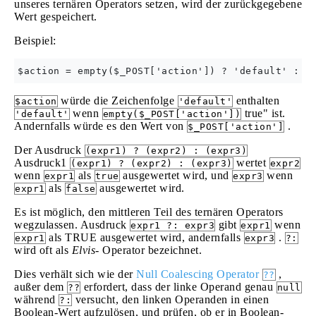
unseres ternären Operators setzen, wird der zurückgegebene
Wert gespeichert.
Beispiel:
würde die Zeichenfolge
enthalten
$action
'default'
wenn
true" ist.
'default'
empty($_POST['action'])
Andernfalls würde es den Wert von
.
$_POST['action']
Der Ausdruck
(expr1) ? (expr2) : (expr3)
Ausdruck1
wertet
(expr1) ? (expr2) : (expr3)
expr2
wenn
als
ausgewertet wird, und
wenn
expr1
true
expr3
als
ausgewertet wird.
expr1
false
Es ist möglich, den mittleren Teil des ternären Operators
wegzulassen. Ausdruck
gibt
wenn
expr1 ?: expr3
expr1
als TRUE ausgewertet wird, andernfalls
.
expr1
expr3
?:
wird oft als
Elvis-
Operator bezeichnet.
Dies verhält sich wie der
Null Coalescing Operator
,
??
außer dem
erfordert, dass der linke Operand genau
??
null
während
versucht, den linken Operanden in einen
?:
Boolean-Wert aufzulösen, und prüfen, ob er in Boolean-