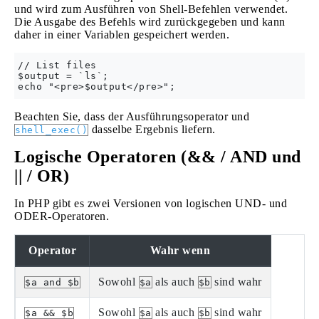
und wird zum Ausführen von Shell-Befehlen verwendet.
Die Ausgabe des Befehls wird zurückgegeben und kann
daher in einer Variablen gespeichert werden.
// List files

$output = `ls`;

Beachten Sie, dass der Ausführungsoperator und
dasselbe Ergebnis liefern.
shell_exec()
Logische Operatoren (&& / AND und
|| / OR)
In PHP gibt es zwei Versionen von logischen UND- und
ODER-Operatoren.
Operator
Wahr wenn
Sowohl
als auch
sind wahr
$a and $b
$a
$b
Sowohl
als auch
sind wahr
$a && $b
$a
$b