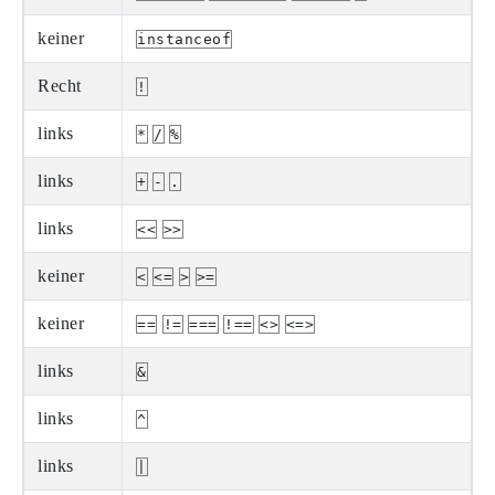
keiner
instanceof
Recht
!
links
*
/
%
links
+
-
.
links
<<
>>
keiner
<
<=
>
>=
keiner
==
!=
===
!==
<>
<=>
links
&
links
^
links
|