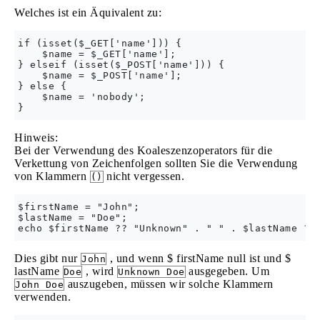
Welches ist ein Äquivalent zu:
if (isset($_GET['name'])) {

    $name = $_GET['name'];

} elseif (isset($_POST['name'])) {

    $name = $_POST['name'];

} else {

    $name = 'nobody';

Hinweis:
Bei der Verwendung des Koaleszenzoperators für die
Verkettung von Zeichenfolgen sollten Sie die Verwendung
von Klammern
nicht vergessen.
()
$firstName = "John";

$lastName = "Doe";

Dies gibt nur
, und wenn $ firstName null ist und $
John
lastName
, wird
ausgegeben. Um
Doe
Unknown Doe
auszugeben, müssen wir solche Klammern
John Doe
verwenden.