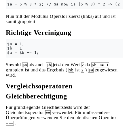
Nun tritt der Modulus-Operator zuerst (links) auf und ist
somit gruppiert.
Richtige Vereinigung
$a = 1;

$b = 1;

Sowohl
als auch
jetzt den Wert
da
$a
$b
2
$b += 1
gruppiert ist und das Ergebnis (
ist
)
zugewiesen
$b
2
$a
wird.
Vergleichsoperatoren
Gleichberechtigung
Für grundlegende Gleichheitstests wird der
Gleichheitsoperator
verwendet. Für umfassendere
==
Überprüfungen verwenden Sie den identischen Operator
.
===