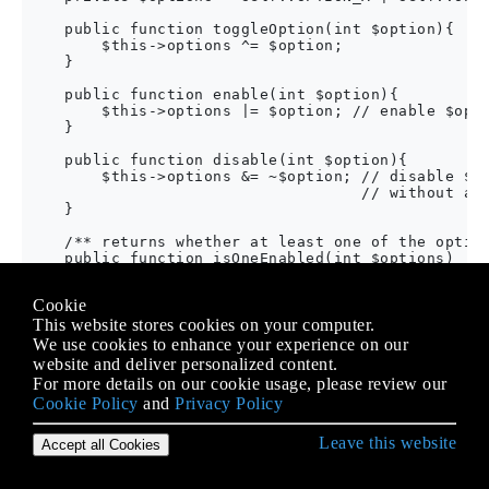
    public function toggleOption(int $option){

        $this->options ^= $option;

    }

    public function enable(int $option){

        $this->options |= $option; // enable $opti
    }

    public function disable(int $option){

        $this->options &= ~$option; // disable $op
                                    // without aff
    }

    /** returns whether at least one of the option
    public function isOneEnabled(int $options) : b
        return $this->options & $option !== 0;

        // Use !== rather than >, because 

Cookie
        // if $options is about a high bit, we may
    }

This website stores cookies on your computer.
We use cookies to enhance your experience on our
    /** returns whether all of the options are ena
website and deliver personalized content.
    public function areAllEnabled(int $options) : 
For more details on our cookie usage, please review our
        return ($this->options & $options) === $op
Cookie Policy
and
Privacy Policy
        // note the parentheses; beware the operat
    }

Leave this website
Accept all Cookies
Dieses Beispiel (vorausgesetzt, die
immer nur ein
$option