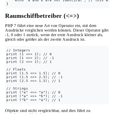
    echo 'a and b are not identical'; // this will
Raumschiffbetreiber (<=>)
PHP 7 führt eine neue Art von Operator ein, mit dem
Ausdrücke verglichen werden können. Dieser Operator gibt
-1, 0 oder 1 zurück, wenn der erste Ausdruck kleiner als,
gleich oder größer als der zweite Ausdruck ist.
// Integers

print (1 <=> 1); // 0

print (1 <=> 2); // -1

print (2 <=> 1); // 1

// Floats

print (1.5 <=> 1.5); // 0

print (1.5 <=> 2.5); // -1

print (2.5 <=> 1.5); // 1

// Strings

print ("a" <=> "a"); // 0

print ("a" <=> "b"); // -1

Objekte sind nicht vergleichbar, und dies führt zu