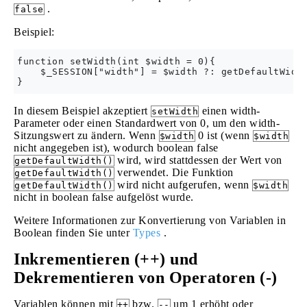
.
false
Beispiel:
function setWidth(int $width = 0){

    $_SESSION["width"] = $width ?: getDefaultWidth
In diesem Beispiel akzeptiert
einen width-
setWidth
Parameter oder einen Standardwert von 0, um den width-
Sitzungswert zu ändern. Wenn
0 ist (wenn
$width
$width
nicht angegeben ist), wodurch boolean false
wird, wird stattdessen der Wert von
getDefaultWidth()
verwendet. Die Funktion
getDefaultWidth()
wird nicht aufgerufen, wenn
getDefaultWidth()
$width
nicht in boolean false aufgelöst wurde.
Weitere Informationen zur Konvertierung von Variablen in
Boolean finden Sie unter
Types
.
Inkrementieren (++) und
Dekrementieren von Operatoren (-)
Variablen können mit
bzw.
um 1 erhöht oder
++
--