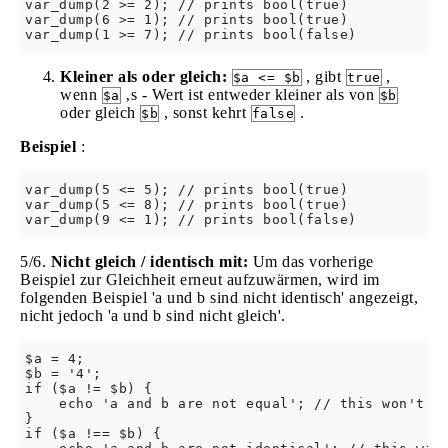
var_dump(2 >= 2); // prints bool(true)

var_dump(6 >= 1); // prints bool(true)

Kleiner als oder gleich:
, gibt
,
$a <= $b
true
wenn
‚s - Wert ist entweder kleiner als von
$a
$b
oder gleich
, sonst kehrt
.
$b
false
Beispiel
:
var_dump(5 <= 5); // prints bool(true)

var_dump(5 <= 8); // prints bool(true)

5/6.
Nicht gleich / identisch mit:
Um das vorherige
Beispiel zur Gleichheit erneut aufzuwärmen, wird im
folgenden Beispiel 'a und b sind nicht identisch' angezeigt,
nicht jedoch 'a und b sind nicht gleich'.
$a = 4;

$b = '4';

if ($a != $b) {

    echo 'a and b are not equal'; // this won't be
}

if ($a !== $b) {
