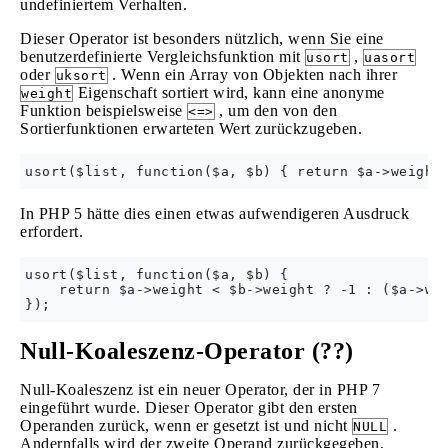
undefiniertem Verhalten.
Dieser Operator ist besonders nützlich, wenn Sie eine
benutzerdefinierte Vergleichsfunktion mit
,
usort
uasort
oder
. Wenn ein Array von Objekten nach ihrer
uksort
Eigenschaft sortiert wird, kann eine anonyme
weight
Funktion beispielsweise
, um den von den
<=>
Sortierfunktionen erwarteten Wert zurückzugeben.
In PHP 5 hätte dies einen etwas aufwendigeren Ausdruck
erfordert.
usort($list, function($a, $b) {

    return $a->weight < $b->weight ? -1 : ($a->wei
Null-Koaleszenz-Operator (??)
Null-Koaleszenz ist ein neuer Operator, der in PHP 7
eingeführt wurde. Dieser Operator gibt den ersten
Operanden zurück, wenn er gesetzt ist und nicht
.
NULL
Andernfalls wird der zweite Operand zurückgegeben.