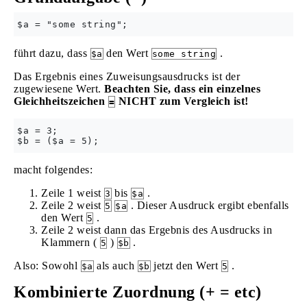
führt dazu, dass
den Wert
.
$a
some string
Das Ergebnis eines Zuweisungsausdrucks ist der
zugewiesene Wert.
Beachten Sie, dass ein einzelnes
Gleichheitszeichen
NICHT zum Vergleich ist!
=
$a = 3;

macht folgendes:
Zeile 1 weist
bis
.
3
$a
Zeile 2 weist
. Dieser Ausdruck ergibt ebenfalls
5
$a
den Wert
.
5
Zeile 2 weist dann das Ergebnis des Ausdrucks in
Klammern (
)
.
5
$b
Also: Sowohl
als auch
jetzt den Wert
.
$a
$b
5
Kombinierte Zuordnung (+ = etc)