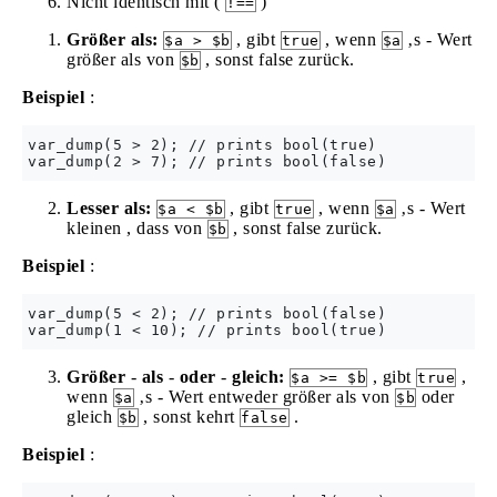
Nicht identisch mit (
)
!==
Größer als:
, gibt
, wenn
‚s - Wert
$a > $b
true
$a
größer als von
, sonst false zurück.
$b
Beispiel
:
var_dump(5 > 2); // prints bool(true)

Lesser als:
, gibt
, wenn
‚s - Wert
$a < $b
true
$a
kleinen , dass von
, sonst false zurück.
$b
Beispiel
:
var_dump(5 < 2); // prints bool(false)

Größer
-
als
-
oder
-
gleich:
, gibt
,
$a >= $b
true
wenn
‚s - Wert entweder größer als von
oder
$a
$b
gleich
, sonst kehrt
.
$b
false
Beispiel
: