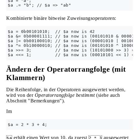
$a = "a";

Kombinierte binäre bitweise Zuweisungsoperatoren:
$a = 0b00101010;  // $a now is 42

$a &= 0b00001111; // $a now is (00101010 & 0000111
$a |= 0b00100010; // $a now is (00001010 | 0010001
$a ^= 0b10000010; // $a now is (00101010 ^ 1000001
$a >>= 3;         // $a now is (10101000 >> 3) => 
Ändern der Operatorrangfolge (mit
Klammern)
Die Reihenfolge, in der Operatoren ausgewertet werden,
wird von der
Operatorrangfolge bestimmt
(siehe auch
Abschnitt "Bemerkungen").
Im
erhält einen Wert von 10, da zuerst
ausgewertet
$a
2 * 3