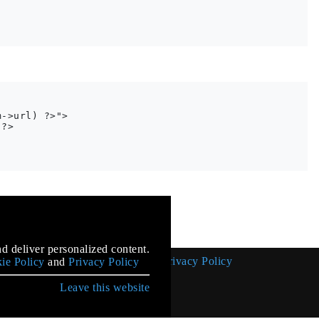
->url) ?>">

?>

mentation
d deliver personalized content.
Cookie Policy
Privacy Policy
ie Policy
and
Privacy Policy
Leave this website