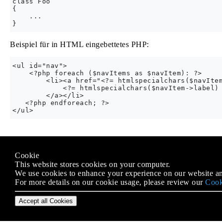
class Foo

{

    ...

Beispiel für in HTML eingebettetes PHP:
<ul id="nav">

    <?php foreach ($navItems as $navItem): ?>

        <li><a href="<?= htmlspecialchars($navItem
            <?= htmlspecialchars($navItem->label) 
        </a></li>

   <?php endforeach; ?>

Modified text is an extract of the original
Stack Overflow Docu
Cookie
Lizenziert unter
CC BY-SA 3.0
This website stores cookies on your computer.
Nicht angeschlossen an
Stack Overflow
We use cookies to enhance your experience on our website an
For more details on our cookie usage, please review our
Cook
Accept all Cookies