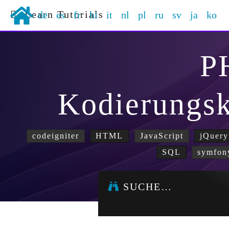
Learn Tutorials
de
es
fr
hi
it
nl
pl
ru
sv
ja
ko
P
Kodierungs
codeigniter
HTML
JavaScript
jQuery
SQL
symfon
SUCHE…