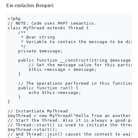
Ein einfaches Beispiel:
<?php

// NOTE: Code uses PHP7 semantics.

class MyThread extends Thread {

    /**

     * @var string

     * Variable to contain the message to be displ
     */

    private $message;

    public function __construct(string $message) {
        // Set the message value for this particul
        $this->message = $message;

    }

    // The operations performed in this function i
    public function run() {

        echo $this->message;

    }

}

// Instantiate MyThread

$myThread = new MyThread("Hello from an another th
// Start the thread. Also it is always a good prac
// Thread::start() is used to initiate the thread,
$myThread->start();

// and Thread::join() causes the context to wait f