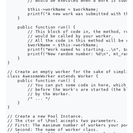
        // would be executed when a work is submit
        $this->workName = $workName;

        printf("A new work was submitted with the 
    }

    public function run() {

        // This block of code in, the method, run

        // would be called by your worker.

        // All the code in this method will be exe
        $workName = $this->workName;

        printf("Work named %s starting...\n", $wor
        printf("New random number: %d\n", mt_rand(
    }

}

// Create an empty worker for the sake of simplici
class AwesomeWorker extends Worker {

    public function run() {

        // You can put some code in here, which wo
        // before the Work's are started (the bloc
        // by the Worker.

        /* ... */

    }

}

// Create a new Pool Instance.

// The ctor of \Pool accepts two parameters.

// First: The maximum number of workers your pool 
// Second: The name of worker class.
