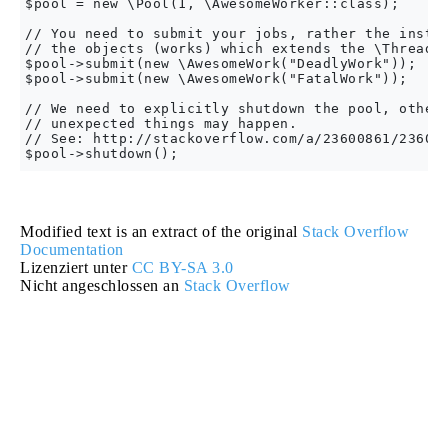
$pool = new \Pool(1, \AwesomeWorker::class);

// You need to submit your jobs, rather the instan
// the objects (works) which extends the \Threaded
$pool->submit(new \AwesomeWork("DeadlyWork"));

$pool->submit(new \AwesomeWork("FatalWork"));

// We need to explicitly shutdown the pool, otherw
// unexpected things may happen.

// See: http://stackoverflow.com/a/23600861/236021
Modified text is an extract of the original
Stack Overflow
Documentation
Lizenziert unter
CC BY-SA 3.0
Nicht angeschlossen an
Stack Overflow