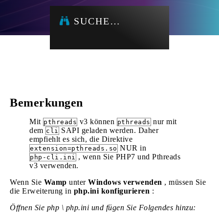
SUCHE…
Bemerkungen
Mit
v3 können
nur mit
pthreads
pthreads
dem
SAPI geladen werden. Daher
cli
empfiehlt es sich, die Direktive
NUR in
extension=pthreads.so
, wenn Sie PHP7 und Pthreads
php-cli.ini
v3 verwenden.
Wenn Sie
Wamp
unter
Windows verwenden
, müssen Sie
die Erweiterung in
php.ini konfigurieren
:
Öffnen Sie php \ php.ini und fügen Sie Folgendes hinzu: