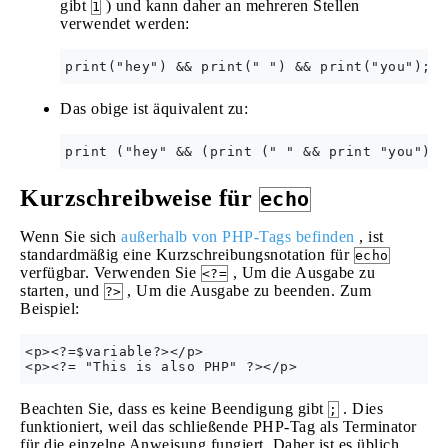
gibt
) und kann daher an mehreren Stellen
1
verwendet werden:
Das obige ist äquivalent zu:
Kurzschreibweise für
echo
Wenn Sie sich
außerhalb von PHP-Tags befinden
, ist
standardmäßig eine Kurzschreibungsnotation für
echo
verfügbar. Verwenden Sie
, Um die Ausgabe zu
<?=
starten, und
, Um die Ausgabe zu beenden. Zum
?>
Beispiel:
<p><?=$variable?></p>    

Beachten Sie, dass es keine Beendigung gibt
. Dies
;
funktioniert, weil das schließende PHP-Tag als Terminator
für die einzelne Anweisung fungiert. Daher ist es üblich,