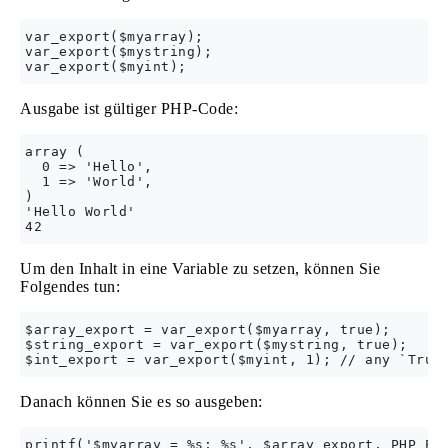
var_export($myarray);

var_export($mystring);

Ausgabe ist gültiger PHP-Code:
array (

  0 => 'Hello',

  1 => 'World',

)

'Hello World'

Um den Inhalt in eine Variable zu setzen, können Sie
Folgendes tun:
$array_export = var_export($myarray, true);

$string_export = var_export($mystring, true);

Danach können Sie es so ausgeben:
printf('$myarray = %s; %s', $array_export, PHP_EOL