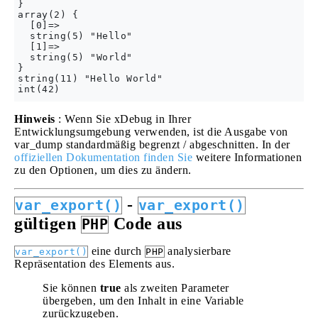
}

array(2) {

  [0]=>

  string(5) "Hello"

  [1]=>

  string(5) "World"

}

string(11) "Hello World"

Hinweis
: Wenn Sie xDebug in Ihrer
Entwicklungsumgebung verwenden, ist die Ausgabe von
var_dump standardmäßig begrenzt / abgeschnitten. In der
offiziellen Dokumentation finden Sie
weitere Informationen
zu den Optionen, um dies zu ändern.
-
var_export()
var_export()
gültigen
Code aus
PHP
eine durch
analysierbare
var_export()
PHP
Repräsentation des Elements aus.
Sie können
true
als zweiten Parameter
übergeben, um den Inhalt in eine Variable
zurückzugeben.