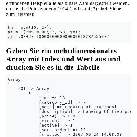
erfundenen Beispiel alle als binäre Zahl dargestellt werden,
da sie alle Potenzen von 1024 (und somit 2) sind. Siehe
zum Beispiel:
$n = pow(10, 27);

printf("%s %.0F\n", $n, $n);

Geben Sie ein mehrdimensionales
Array mit Index und Wert aus und
drucken Sie es in die Tabelle
Array 

( 

    [0] => Array 

        ( 

            [id] => 13 

            [category_id] => 7 

            [name] => Leaving Of Liverpool 

            [description] => Leaving Of Liverpool 
            [price] => 1.00 

            [virtual] => 1 

            [active] => 1 

            [sort_order] => 13 

            [created] => 2007-06-24 14:08:03 
