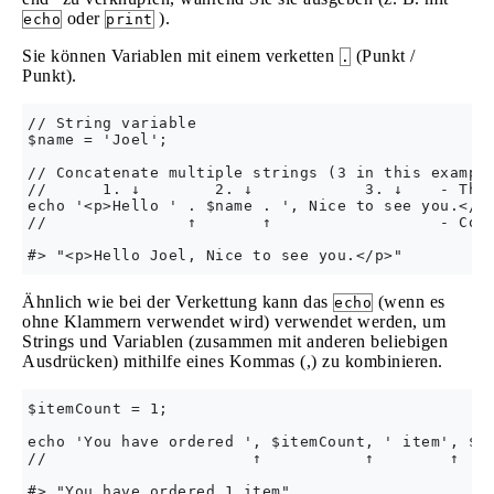
oder
).
echo
print
Sie können Variablen mit einem verketten
(Punkt /
.
Punkt).
// String variable

$name = 'Joel';

// Concatenate multiple strings (3 in this example
//      1. ↓        2. ↓            3. ↓    - Thre
echo '<p>Hello ' . $name . ', Nice to see you.</p>
//               ↑       ↑                  - Conc
Ähnlich wie bei der Verkettung kann das
(wenn es
echo
ohne Klammern verwendet wird) verwendet werden, um
Strings und Variablen (zusammen mit anderen beliebigen
Ausdrücken) mithilfe eines Kommas (,) zu kombinieren.
$itemCount = 1;

echo 'You have ordered ', $itemCount, ' item', $it
//                      ↑           ↑        ↑    