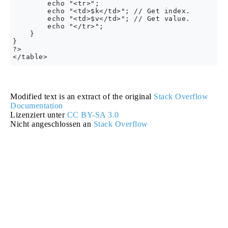
        echo "<tr>";

        echo "<td>$k</td>"; // Get index.

        echo "<td>$v</td>"; // Get value.

        echo "</tr>";

    }

}

?>

Modified text is an extract of the original
Stack Overflow
Documentation
Lizenziert unter
CC BY-SA 3.0
Nicht angeschlossen an
Stack Overflow