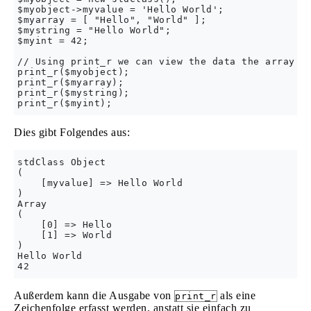
$myobject->myvalue = 'Hello World';

$myarray = [ "Hello", "World" ];

$mystring = "Hello World";

$myint = 42;

// Using print_r we can view the data the array ho
print_r($myobject);

print_r($myarray);

print_r($mystring);

Dies gibt Folgendes aus:
stdClass Object

(

    [myvalue] => Hello World

)

Array

(

    [0] => Hello

    [1] => World

)

Hello World

Außerdem kann die Ausgabe von
als eine
print_r
Zeichenfolge erfasst werden, anstatt sie einfach zu