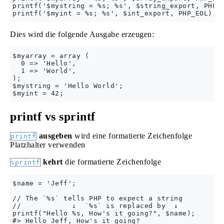
printf('$mystring = %s; %s', $string_export, PHP_E
Dies wird die folgende Ausgabe erzeugen:
$myarray = array (

  0 => 'Hello',

  1 => 'World',

);

$mystring = 'Hello World';

printf vs sprintf
ausgeben
wird eine formatierte Zeichenfolge
printf
Platzhalter verwenden
kehrt
die formatierte Zeichenfolge
sprintf
$name = 'Jeff';

// The `%s` tells PHP to expect a string

//            ↓  `%s` is replaced by  ↓

printf("Hello %s, How's it going?", $name);

#> Hello Jeff, How's it going?
