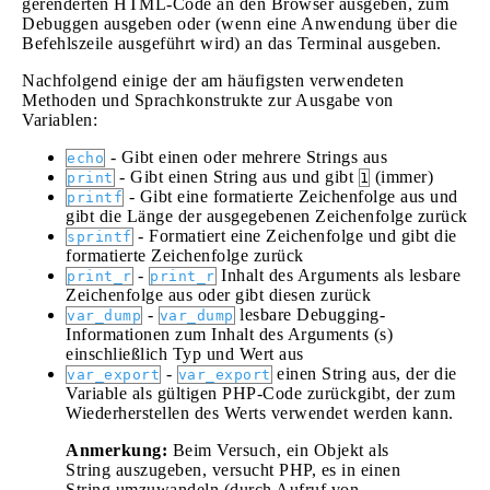
gerenderten HTML-Code an den Browser ausgeben, zum
Debuggen ausgeben oder (wenn eine Anwendung über die
Befehlszeile ausgeführt wird) an das Terminal ausgeben.
Nachfolgend einige der am häufigsten verwendeten
Methoden und Sprachkonstrukte zur Ausgabe von
Variablen:
- Gibt einen oder mehrere Strings aus
echo
- Gibt einen String aus und gibt
(immer)
print
1
- Gibt eine formatierte Zeichenfolge aus und
printf
gibt die Länge der ausgegebenen Zeichenfolge zurück
- Formatiert eine Zeichenfolge und gibt die
sprintf
formatierte Zeichenfolge zurück
-
Inhalt des Arguments als lesbare
print_r
print_r
Zeichenfolge aus oder gibt diesen zurück
-
lesbare Debugging-
var_dump
var_dump
Informationen zum Inhalt des Arguments (s)
einschließlich Typ und Wert aus
-
einen String aus, der die
var_export
var_export
Variable als gültigen PHP-Code zurückgibt, der zum
Wiederherstellen des Werts verwendet werden kann.
Anmerkung:
Beim Versuch, ein Objekt als
String auszugeben, versucht PHP, es in einen
String umzuwandeln (durch Aufruf von