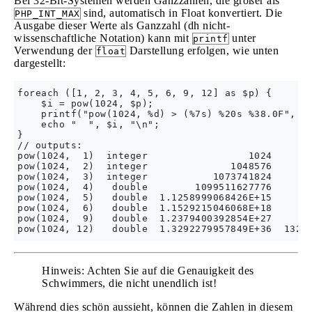
Bei 32-Bit-Systemen werden Ganzzahlen, die größer als
sind, automatisch in Float konvertiert. Die
PHP_INT_MAX
Ausgabe dieser Werte als Ganzzahl (dh nicht-
wissenschaftliche Notation) kann mit
unter
printf
Verwendung der
Darstellung erfolgen, wie unten
float
dargestellt:
foreach ([1, 2, 3, 4, 5, 6, 9, 12] as $p) {

    $i = pow(1024, $p);

    printf("pow(1024, %d) > (%7s) %20s %38.0F", $p
    echo "  ", $i, "\n";

}

// outputs:

pow(1024,  1)  integer                 1024       
pow(1024,  2)  integer              1048576       
pow(1024,  3)  integer           1073741824       
pow(1024,  4)   double        1099511627776       
pow(1024,  5)   double  1.1258999068426E+15       
pow(1024,  6)   double  1.1529215046068E+18       
pow(1024,  9)   double  1.2379400392854E+27       
Hinweis: Achten Sie auf die Genauigkeit des
Schwimmers, die nicht unendlich ist!
Während dies schön aussieht, können die Zahlen in diesem