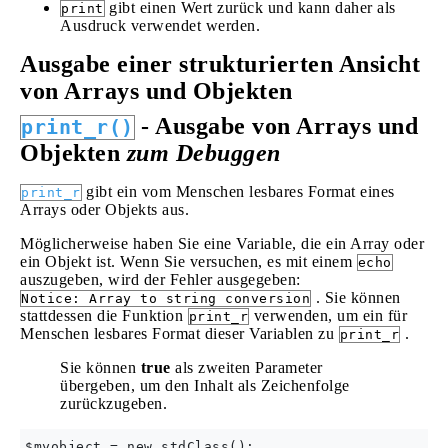
gibt einen Wert zurück und kann daher als
print
Ausdruck verwendet werden.
Ausgabe einer strukturierten Ansicht
von Arrays und Objekten
- Ausgabe von
Arrays
und
print_r()
Objekten
zum Debuggen
gibt ein vom Menschen lesbares Format eines
print_r
Arrays oder Objekts aus.
Möglicherweise haben Sie eine Variable, die ein Array oder
ein Objekt ist. Wenn Sie versuchen, es mit einem
echo
auszugeben, wird der Fehler ausgegeben:
. Sie können
Notice: Array to string conversion
stattdessen die Funktion
verwenden, um ein für
print_r
Menschen lesbares Format dieser Variablen zu
.
print_r
Sie können
true
als zweiten Parameter
übergeben, um den Inhalt als Zeichenfolge
zurückzugeben.
$myobject = new stdClass();
