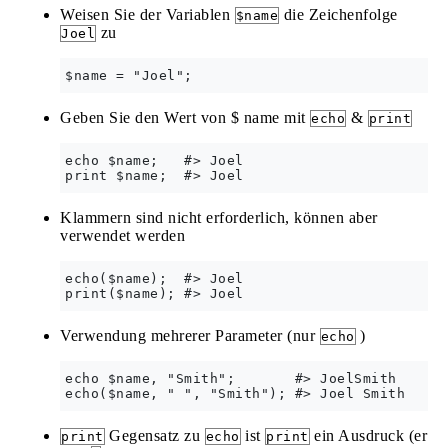
Weisen Sie der Variablen
die Zeichenfolge
$name
zu
Joel
Geben Sie den Wert von $ name mit
&
echo
print
echo $name;   #> Joel

Klammern sind nicht erforderlich, können aber
verwendet werden
echo($name);  #> Joel

Verwendung mehrerer Parameter (nur
)
echo
echo $name, "Smith";       #> JoelSmith

Gegensatz zu
ist
ein Ausdruck (er
print
echo
print