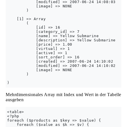
            [modified] => 2007-06-24 14:08:03 

            [image] => NONE 

        ) 

    [1] => Array 

        ( 

            [id] => 16 

            [category_id] => 7 

            [name] => Yellow Submarine 

            [description] => Yellow Submarine 

            [price] => 1.00 

            [virtual] => 1 

            [active] => 1 

            [sort_order] => 16 

            [created] => 2007-06-24 14:10:02 

            [modified] => 2007-06-24 14:10:02 

            [image] => NONE 

        ) 

Mehrdimensionales Array mit Index und Wert in der Tabelle
ausgeben
<table>

<?php 

foreach ($products as $key => $value) {

    foreach ($value as $k => $v) {
