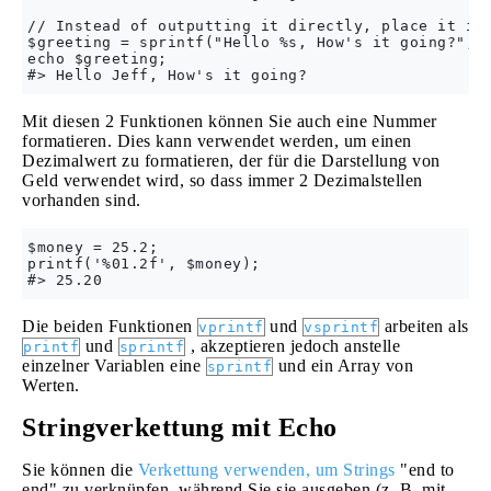
// Instead of outputting it directly, place it int
$greeting = sprintf("Hello %s, How's it going?", $
echo $greeting;

Mit diesen 2 Funktionen können Sie auch eine Nummer
formatieren. Dies kann verwendet werden, um einen
Dezimalwert zu formatieren, der für die Darstellung von
Geld verwendet wird, so dass immer 2 Dezimalstellen
vorhanden sind.
$money = 25.2;

printf('%01.2f', $money);

Die beiden Funktionen
und
arbeiten als
vprintf
vsprintf
und
, akzeptieren jedoch anstelle
printf
sprintf
einzelner Variablen eine
und ein Array von
sprintf
Werten.
Stringverkettung mit Echo
Sie können die
Verkettung verwenden, um Strings
"end to
end" zu verknüpfen, während Sie sie ausgeben (z. B. mit